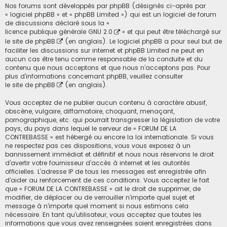
Nos forums sont développés par phpBB (désignés ci-après par
« logiciel phpBB » et « phpBB Limited ») qui est un logiciel de forum
de discussions déclaré sous la «
licence publique générale GNU 2.0
» et qui peut être téléchargé sur
le site de phpBB
(en anglais). Le logiciel phpBB a pour seul but de
faciliter les discussions sur internet et phpBB Limited ne peut en
aucun cas être tenu comme responsable de la conduite et du
contenu que nous acceptons et que nous n’acceptons pas. Pour
plus d’informations concernant phpBB, veuillez consulter
le site de phpBB
(en anglais).
Vous acceptez de ne publier aucun contenu à caractère abusif,
obscène, vulgaire, diffamatoire, choquant, menaçant,
pornographique, etc. qui pourrait transgresser la législation de votre
pays, du pays dans lequel le serveur de « FORUM DE LA
CONTREBASSE » est hébergé ou encore la loi internationale. Si vous
ne respectez pas ces dispositions, vous vous exposez à un
bannissement immédiat et définitif et nous nous réservons le droit
d’avertir votre fournisseur d’accès à internet et les autorités
officielles. L’adresse IP de tous les messages est enregistrée afin
d’aider au renforcement de ces conditions. Vous acceptez le fait
que « FORUM DE LA CONTREBASSE » ait le droit de supprimer, de
modifier, de déplacer ou de verrouiller n’importe quel sujet et
message à n’importe quel moment si nous estimons cela
nécessaire. En tant qu’utilisateur, vous acceptez que toutes les
informations que vous avez renseignées soient enregistrées dans