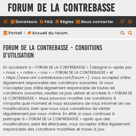
FORUM DE LA CONTREBASSE
Donateurs
FAQ
Règles
Nous contacter
R
R
Portail
Accueil du forum
e
e
FORUM DE LA CONTREBASSE - Conditions
c
c
d’utilisation
h
h
e
e
En accédant à « FORUM DE LA CONTREBASSE » (désigné ci-après par
r
r
« nous », « notre », « nos », « FORUM DE LA CONTREBASSE » et
« https://www.onf-contrebasse.com/forum »), vous acceptez d’être
c
c
légalement responsable des conditions suivantes. Si vous
h
h
n’acceptez pas d’être légalement responsable de toutes les
conditions suivantes, veuillez ne pas utiliser et accéder à « FORUM DE
e
e
LA CONTREBASSE ». Nous pouvons modifier ces conditions à
n’importe quel moment et nous essaierons de vous informer de ces
r
r
modifications, bien que nous vous conseillons de vérifier
régulièrement par vous-même. En effet, si vous continuez à
participer à « FORUM DE LA CONTREBASSE » après que des
modifications aient été effectuées, vous acceptez d’être légalement
responsable des conditions modifiées et mises à jour.