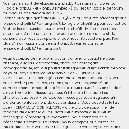
Nos forums sont développés par phpBB (désignés ci-après par
« logiciel phpBB » et « phpBB Limited ») qui est un logiciel de forum
de discussions déclaré sous la «
licence publique générale GNU 2.0
» et qui peut être téléchargé sur
le site de phpBB
(en anglais). Le logiciel phpBB a pour seul but de
faciliter les discussions sur internet et phpBB Limited ne peut en
aucun cas être tenu comme responsable de la conduite et du
contenu que nous acceptons et que nous n’acceptons pas. Pour
plus d’informations concernant phpBB, veuillez consulter
le site de phpBB
(en anglais).
Vous acceptez de ne publier aucun contenu à caractère abusif,
obscène, vulgaire, diffamatoire, choquant, menaçant,
pornographique, etc. qui pourrait transgresser la législation de votre
pays, du pays dans lequel le serveur de « FORUM DE LA
CONTREBASSE » est hébergé ou encore la loi internationale. Si vous
ne respectez pas ces dispositions, vous vous exposez à un
bannissement immédiat et définitif et nous nous réservons le droit
d’avertir votre fournisseur d’accès à internet et les autorités
officielles. L’adresse IP de tous les messages est enregistrée afin
d’aider au renforcement de ces conditions. Vous acceptez le fait
que « FORUM DE LA CONTREBASSE » ait le droit de supprimer, de
modifier, de déplacer ou de verrouiller n’importe quel sujet et
message à n’importe quel moment si nous estimons cela
nécessaire. En tant qu’utilisateur, vous acceptez que toutes les
informations que vous avez renseignées soient enregistrées dans