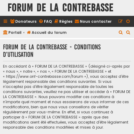
FORUM DE LA CONTREBASSE
Donateurs
FAQ
Règles
Nous contacter
R
R
Portail
Accueil du forum
e
e
FORUM DE LA CONTREBASSE - Conditions
c
c
d’utilisation
h
h
e
e
En accédant à « FORUM DE LA CONTREBASSE » (désigné ci-après par
r
r
« nous », « notre », « nos », « FORUM DE LA CONTREBASSE » et
« https://www.onf-contrebasse.com/forum »), vous acceptez d’être
c
c
légalement responsable des conditions suivantes. Si vous
h
h
n’acceptez pas d’être légalement responsable de toutes les
conditions suivantes, veuillez ne pas utiliser et accéder à « FORUM DE
e
e
LA CONTREBASSE ». Nous pouvons modifier ces conditions à
n’importe quel moment et nous essaierons de vous informer de ces
r
r
modifications, bien que nous vous conseillons de vérifier
régulièrement par vous-même. En effet, si vous continuez à
participer à « FORUM DE LA CONTREBASSE » après que des
modifications aient été effectuées, vous acceptez d’être légalement
responsable des conditions modifiées et mises à jour.