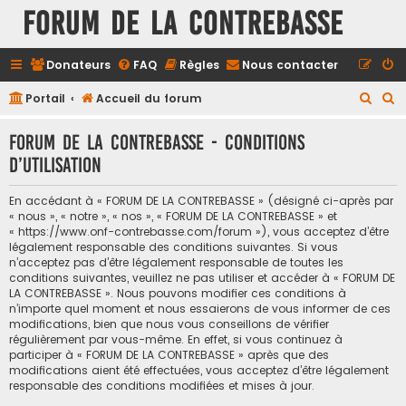
FORUM DE LA CONTREBASSE
Donateurs
FAQ
Règles
Nous contacter
R
R
Portail
Accueil du forum
e
e
FORUM DE LA CONTREBASSE - Conditions
c
c
d’utilisation
h
h
e
e
En accédant à « FORUM DE LA CONTREBASSE » (désigné ci-après par
r
r
« nous », « notre », « nos », « FORUM DE LA CONTREBASSE » et
« https://www.onf-contrebasse.com/forum »), vous acceptez d’être
c
c
légalement responsable des conditions suivantes. Si vous
h
h
n’acceptez pas d’être légalement responsable de toutes les
conditions suivantes, veuillez ne pas utiliser et accéder à « FORUM DE
e
e
LA CONTREBASSE ». Nous pouvons modifier ces conditions à
n’importe quel moment et nous essaierons de vous informer de ces
r
r
modifications, bien que nous vous conseillons de vérifier
régulièrement par vous-même. En effet, si vous continuez à
participer à « FORUM DE LA CONTREBASSE » après que des
modifications aient été effectuées, vous acceptez d’être légalement
responsable des conditions modifiées et mises à jour.