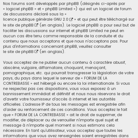
Nos forums sont développés par phpBB (désignés ci-après par
« logiciel phpBB » et « phpBB Limited ») qui est un logiciel de forum
de discussions déclaré sous la «
licence publique générale GNU 2.0
» et qui peut être téléchargé sur
le site de phpBB
(en anglais). Le logiciel phpBB a pour seul but de
faciliter les discussions sur internet et phpBB Limited ne peut en
aucun cas être tenu comme responsable de la conduite et du
contenu que nous acceptons et que nous n’acceptons pas. Pour
plus d’informations concernant phpBB, veuillez consulter
le site de phpBB
(en anglais).
Vous acceptez de ne publier aucun contenu à caractère abusif,
obscène, vulgaire, diffamatoire, choquant, menaçant,
pornographique, etc. qui pourrait transgresser la législation de votre
pays, du pays dans lequel le serveur de « FORUM DE LA
CONTREBASSE » est hébergé ou encore la loi internationale. Si vous
ne respectez pas ces dispositions, vous vous exposez à un
bannissement immédiat et définitif et nous nous réservons le droit
d’avertir votre fournisseur d’accès à internet et les autorités
officielles. L’adresse IP de tous les messages est enregistrée afin
d’aider au renforcement de ces conditions. Vous acceptez le fait
que « FORUM DE LA CONTREBASSE » ait le droit de supprimer, de
modifier, de déplacer ou de verrouiller n’importe quel sujet et
message à n’importe quel moment si nous estimons cela
nécessaire. En tant qu’utilisateur, vous acceptez que toutes les
informations que vous avez renseignées soient enregistrées dans