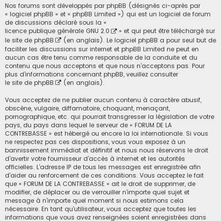
Nos forums sont développés par phpBB (désignés ci-après par
« logiciel phpBB » et « phpBB Limited ») qui est un logiciel de forum
de discussions déclaré sous la «
licence publique générale GNU 2.0
» et qui peut être téléchargé sur
le site de phpBB
(en anglais). Le logiciel phpBB a pour seul but de
faciliter les discussions sur internet et phpBB Limited ne peut en
aucun cas être tenu comme responsable de la conduite et du
contenu que nous acceptons et que nous n’acceptons pas. Pour
plus d’informations concernant phpBB, veuillez consulter
le site de phpBB
(en anglais).
Vous acceptez de ne publier aucun contenu à caractère abusif,
obscène, vulgaire, diffamatoire, choquant, menaçant,
pornographique, etc. qui pourrait transgresser la législation de votre
pays, du pays dans lequel le serveur de « FORUM DE LA
CONTREBASSE » est hébergé ou encore la loi internationale. Si vous
ne respectez pas ces dispositions, vous vous exposez à un
bannissement immédiat et définitif et nous nous réservons le droit
d’avertir votre fournisseur d’accès à internet et les autorités
officielles. L’adresse IP de tous les messages est enregistrée afin
d’aider au renforcement de ces conditions. Vous acceptez le fait
que « FORUM DE LA CONTREBASSE » ait le droit de supprimer, de
modifier, de déplacer ou de verrouiller n’importe quel sujet et
message à n’importe quel moment si nous estimons cela
nécessaire. En tant qu’utilisateur, vous acceptez que toutes les
informations que vous avez renseignées soient enregistrées dans