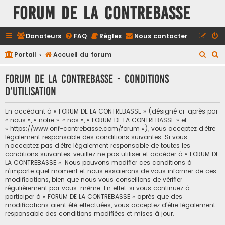
FORUM DE LA CONTREBASSE
Donateurs
FAQ
Règles
Nous contacter
R
R
Portail
Accueil du forum
e
e
FORUM DE LA CONTREBASSE - Conditions
c
c
d’utilisation
h
h
e
e
En accédant à « FORUM DE LA CONTREBASSE » (désigné ci-après par
r
r
« nous », « notre », « nos », « FORUM DE LA CONTREBASSE » et
« https://www.onf-contrebasse.com/forum »), vous acceptez d’être
c
c
légalement responsable des conditions suivantes. Si vous
h
h
n’acceptez pas d’être légalement responsable de toutes les
conditions suivantes, veuillez ne pas utiliser et accéder à « FORUM DE
e
e
LA CONTREBASSE ». Nous pouvons modifier ces conditions à
n’importe quel moment et nous essaierons de vous informer de ces
r
r
modifications, bien que nous vous conseillons de vérifier
régulièrement par vous-même. En effet, si vous continuez à
participer à « FORUM DE LA CONTREBASSE » après que des
modifications aient été effectuées, vous acceptez d’être légalement
responsable des conditions modifiées et mises à jour.