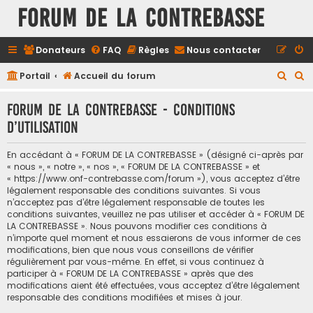
FORUM DE LA CONTREBASSE
Donateurs
FAQ
Règles
Nous contacter
R
R
Portail
Accueil du forum
e
e
FORUM DE LA CONTREBASSE - Conditions
c
c
d’utilisation
h
h
e
e
En accédant à « FORUM DE LA CONTREBASSE » (désigné ci-après par
r
r
« nous », « notre », « nos », « FORUM DE LA CONTREBASSE » et
« https://www.onf-contrebasse.com/forum »), vous acceptez d’être
c
c
légalement responsable des conditions suivantes. Si vous
h
h
n’acceptez pas d’être légalement responsable de toutes les
conditions suivantes, veuillez ne pas utiliser et accéder à « FORUM DE
e
e
LA CONTREBASSE ». Nous pouvons modifier ces conditions à
n’importe quel moment et nous essaierons de vous informer de ces
r
r
modifications, bien que nous vous conseillons de vérifier
régulièrement par vous-même. En effet, si vous continuez à
participer à « FORUM DE LA CONTREBASSE » après que des
modifications aient été effectuées, vous acceptez d’être légalement
responsable des conditions modifiées et mises à jour.