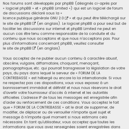
Nos forums sont développés par phpBB (désignés ci-après par
« logiciel phpBB » et « phpBB Limited ») qui est un logiciel de forum
de discussions déclaré sous la «
licence publique générale GNU 2.0
» et qui peut être téléchargé sur
le site de phpBB
(en anglais). Le logiciel phpBB a pour seul but de
faciliter les discussions sur internet et phpBB Limited ne peut en
aucun cas être tenu comme responsable de la conduite et du
contenu que nous acceptons et que nous n’acceptons pas. Pour
plus d’informations concernant phpBB, veuillez consulter
le site de phpBB
(en anglais).
Vous acceptez de ne publier aucun contenu à caractère abusif,
obscène, vulgaire, diffamatoire, choquant, menaçant,
pornographique, etc. qui pourrait transgresser la législation de votre
pays, du pays dans lequel le serveur de « FORUM DE LA
CONTREBASSE » est hébergé ou encore la loi internationale. Si vous
ne respectez pas ces dispositions, vous vous exposez à un
bannissement immédiat et définitif et nous nous réservons le droit
d’avertir votre fournisseur d’accès à internet et les autorités
officielles. L’adresse IP de tous les messages est enregistrée afin
d’aider au renforcement de ces conditions. Vous acceptez le fait
que « FORUM DE LA CONTREBASSE » ait le droit de supprimer, de
modifier, de déplacer ou de verrouiller n’importe quel sujet et
message à n’importe quel moment si nous estimons cela
nécessaire. En tant qu’utilisateur, vous acceptez que toutes les
informations que vous avez renseignées soient enregistrées dans