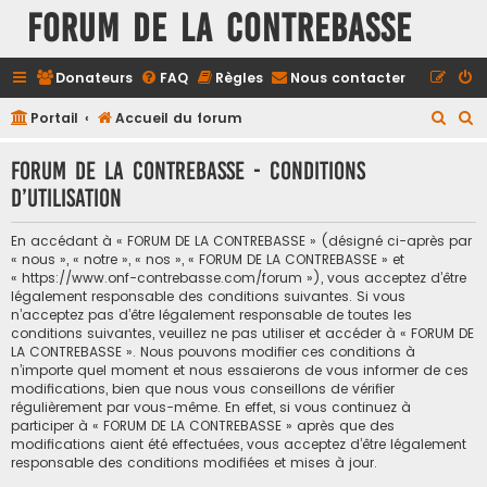
FORUM DE LA CONTREBASSE
Donateurs
FAQ
Règles
Nous contacter
R
R
Portail
Accueil du forum
e
e
FORUM DE LA CONTREBASSE - Conditions
c
c
d’utilisation
h
h
e
e
En accédant à « FORUM DE LA CONTREBASSE » (désigné ci-après par
r
r
« nous », « notre », « nos », « FORUM DE LA CONTREBASSE » et
« https://www.onf-contrebasse.com/forum »), vous acceptez d’être
c
c
légalement responsable des conditions suivantes. Si vous
h
h
n’acceptez pas d’être légalement responsable de toutes les
conditions suivantes, veuillez ne pas utiliser et accéder à « FORUM DE
e
e
LA CONTREBASSE ». Nous pouvons modifier ces conditions à
n’importe quel moment et nous essaierons de vous informer de ces
r
r
modifications, bien que nous vous conseillons de vérifier
régulièrement par vous-même. En effet, si vous continuez à
participer à « FORUM DE LA CONTREBASSE » après que des
modifications aient été effectuées, vous acceptez d’être légalement
responsable des conditions modifiées et mises à jour.