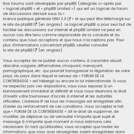
Nos forums sont développés par phpBB (désignés ci-après par
« logiciel phpBB » et « phpBB Limited ») qui est un logiciel de forum
de discussions déclaré sous la «
licence publique générale GNU 2.0
» et qui peut être téléchargé sur
le site de phpBB
(en anglais). Le logiciel phpBB a pour seul but de
faciliter les discussions sur internet et phpBB Limited ne peut en
aucun cas être tenu comme responsable de la conduite et du
contenu que nous acceptons et que nous n’acceptons pas. Pour
plus d’informations concernant phpBB, veuillez consulter
le site de phpBB
(en anglais).
Vous acceptez de ne publier aucun contenu à caractère abusif,
obscène, vulgaire, diffamatoire, choquant, menaçant,
pornographique, etc. qui pourrait transgresser la législation de votre
pays, du pays dans lequel le serveur de « FORUM DE LA
CONTREBASSE » est hébergé ou encore la loi internationale. Si vous
ne respectez pas ces dispositions, vous vous exposez à un
bannissement immédiat et définitif et nous nous réservons le droit
d’avertir votre fournisseur d’accès à internet et les autorités
officielles. L’adresse IP de tous les messages est enregistrée afin
d’aider au renforcement de ces conditions. Vous acceptez le fait
que « FORUM DE LA CONTREBASSE » ait le droit de supprimer, de
modifier, de déplacer ou de verrouiller n’importe quel sujet et
message à n’importe quel moment si nous estimons cela
nécessaire. En tant qu’utilisateur, vous acceptez que toutes les
informations que vous avez renseignées soient enregistrées dans