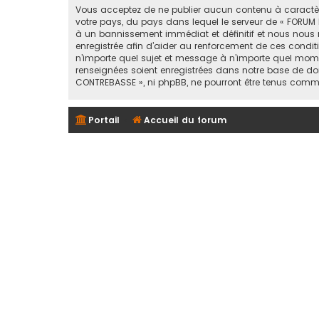
Vous acceptez de ne publier aucun contenu à caractère 
votre pays, du pays dans lequel le serveur de « FORUM 
à un bannissement immédiat et définitif et nous nous rése
enregistrée afin d’aider au renforcement de ces conditi
n’importe quel sujet et message à n’importe quel mome
renseignées soient enregistrées dans notre base de don
CONTREBASSE », ni phpBB, ne pourront être tenus comm
Portail
Accueil du forum