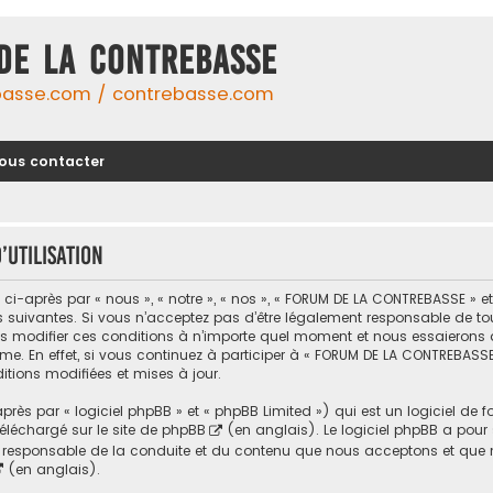
DE LA CONTREBASSE
basse.com / contrebasse.com
ous contacter
utilisation
-après par « nous », « notre », « nos », « FORUM DE LA CONTREBASSE » 
uivantes. Si vous n’acceptez pas d’être légalement responsable de toutes
modifier ces conditions à n’importe quel moment et nous essaierons d
me. En effet, si vous continuez à participer à « FORUM DE LA CONTREBASSE
tions modifiées et mises à jour.
ès par « logiciel phpBB » et « phpBB Limited ») qui est un logiciel de 
 téléchargé sur
le site de phpBB
(en anglais). Le logiciel phpBB a pour se
responsable de la conduite et du contenu que nous acceptons et que n
(en anglais).