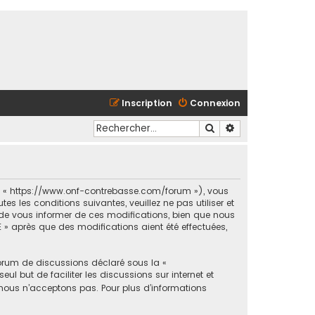
Inscription
Connexion
Rechercher
Recherche avancé
et « https://www.onf-contrebasse.com/forum »), vous
 les conditions suivantes, veuillez ne pas utiliser et
e vous informer de ces modifications, bien que nous
 » après que des modifications aient été effectuées,
forum de discussions déclaré sous la «
ul but de faciliter les discussions sur internet et
ous n’acceptons pas. Pour plus d’informations