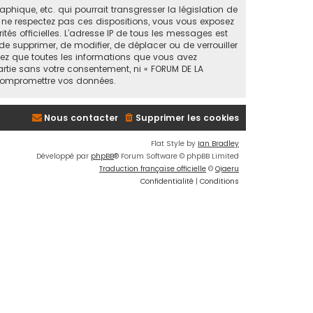
ique, etc. qui pourrait transgresser la législation de
s ne respectez pas ces dispositions, vous vous exposez
ités officielles. L’adresse IP de tous les messages est
de supprimer, de modifier, de déplacer ou de verrouiller
tez que toutes les informations que vous avez
artie sans votre consentement, ni « FORUM DE LA
 compromettre vos données.
Nous contacter
Supprimer les cookies
Flat Style by
Ian Bradley
Développé par
phpBB
® Forum Software © phpBB Limited
Traduction française officielle
©
Qiaeru
Confidentialité
|
Conditions