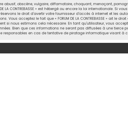
abusif, obscène, vulgaire, diffamatoire, choquant, menaçant, pornograph
DE LA CONTREBASSE » est hébergé ou encore la loi internationale. Si vou
rvons le droit d’avertir votre fournisseur d’accès à internet et les autor
ons. Vous acceptez le fait que « FORUM DE LA CONTREBASSE » ait le droit 
nt si nous estimons cela nécessaire. En tant qu’utilisateur, vous accep
nées. Bien que ces informations ne seront pas diffusées à une tierce p
e responsables en cas de tentative de piratage informatique visant à