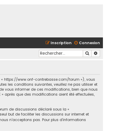
Inscription
Connexion
Rechercher
Recherche avancé
et « https://www.onf-contrebasse.com/forum »), vous
 les conditions suivantes, veuillez ne pas utiliser et
e vous informer de ces modifications, bien que nous
 » après que des modifications aient été effectuées,
forum de discussions déclaré sous la «
ul but de faciliter les discussions sur internet et
ous n’acceptons pas. Pour plus d’informations