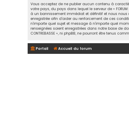
Vous acceptez de ne publier aucun contenu à caractère 
votre pays, du pays dans lequel le serveur de « FORUM 
à un bannissement immédiat et définitif et nous nous rése
enregistrée afin d’aider au renforcement de ces conditi
n’importe quel sujet et message à n’importe quel mome
renseignées soient enregistrées dans notre base de don
CONTREBASSE », ni phpBB, ne pourront être tenus comm
Portail
Accueil du forum