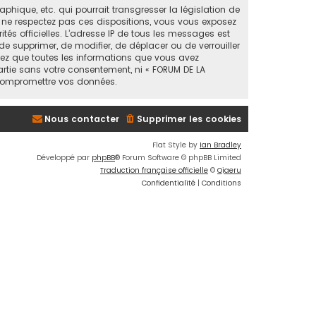
ique, etc. qui pourrait transgresser la législation de
s ne respectez pas ces dispositions, vous vous exposez
ités officielles. L’adresse IP de tous les messages est
de supprimer, de modifier, de déplacer ou de verrouiller
tez que toutes les informations que vous avez
artie sans votre consentement, ni « FORUM DE LA
 compromettre vos données.
Nous contacter
Supprimer les cookies
Flat Style by
Ian Bradley
Développé par
phpBB
® Forum Software © phpBB Limited
Traduction française officielle
©
Qiaeru
Confidentialité
|
Conditions