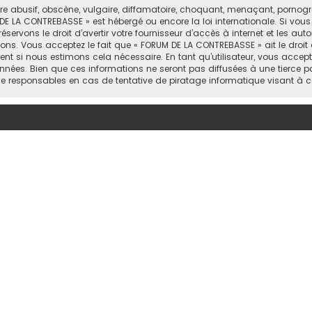
abusif, obscène, vulgaire, diffamatoire, choquant, menaçant, pornograph
DE LA CONTREBASSE » est hébergé ou encore la loi internationale. Si vou
rvons le droit d’avertir votre fournisseur d’accès à internet et les autor
ons. Vous acceptez le fait que « FORUM DE LA CONTREBASSE » ait le droit 
nt si nous estimons cela nécessaire. En tant qu’utilisateur, vous accep
nées. Bien que ces informations ne seront pas diffusées à une tierce p
e responsables en cas de tentative de piratage informatique visant à