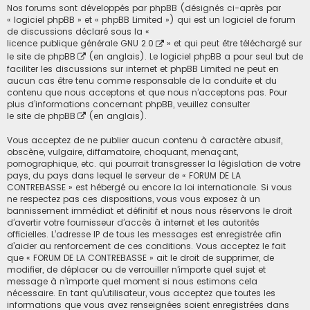
Nos forums sont développés par phpBB (désignés ci-après par
« logiciel phpBB » et « phpBB Limited ») qui est un logiciel de forum
de discussions déclaré sous la «
licence publique générale GNU 2.0
» et qui peut être téléchargé sur
le site de phpBB
(en anglais). Le logiciel phpBB a pour seul but de
faciliter les discussions sur internet et phpBB Limited ne peut en
aucun cas être tenu comme responsable de la conduite et du
contenu que nous acceptons et que nous n’acceptons pas. Pour
plus d’informations concernant phpBB, veuillez consulter
le site de phpBB
(en anglais).
Vous acceptez de ne publier aucun contenu à caractère abusif,
obscène, vulgaire, diffamatoire, choquant, menaçant,
pornographique, etc. qui pourrait transgresser la législation de votre
pays, du pays dans lequel le serveur de « FORUM DE LA
CONTREBASSE » est hébergé ou encore la loi internationale. Si vous
ne respectez pas ces dispositions, vous vous exposez à un
bannissement immédiat et définitif et nous nous réservons le droit
d’avertir votre fournisseur d’accès à internet et les autorités
officielles. L’adresse IP de tous les messages est enregistrée afin
d’aider au renforcement de ces conditions. Vous acceptez le fait
que « FORUM DE LA CONTREBASSE » ait le droit de supprimer, de
modifier, de déplacer ou de verrouiller n’importe quel sujet et
message à n’importe quel moment si nous estimons cela
nécessaire. En tant qu’utilisateur, vous acceptez que toutes les
informations que vous avez renseignées soient enregistrées dans