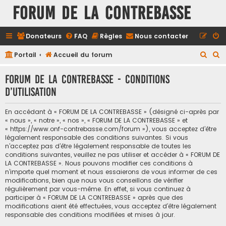
FORUM DE LA CONTREBASSE
Donateurs
FAQ
Règles
Nous contacter
R
R
Portail
Accueil du forum
e
e
FORUM DE LA CONTREBASSE - Conditions
c
c
d’utilisation
h
h
e
e
En accédant à « FORUM DE LA CONTREBASSE » (désigné ci-après par
r
r
« nous », « notre », « nos », « FORUM DE LA CONTREBASSE » et
« https://www.onf-contrebasse.com/forum »), vous acceptez d’être
c
c
légalement responsable des conditions suivantes. Si vous
h
h
n’acceptez pas d’être légalement responsable de toutes les
conditions suivantes, veuillez ne pas utiliser et accéder à « FORUM DE
e
e
LA CONTREBASSE ». Nous pouvons modifier ces conditions à
n’importe quel moment et nous essaierons de vous informer de ces
r
r
modifications, bien que nous vous conseillons de vérifier
régulièrement par vous-même. En effet, si vous continuez à
participer à « FORUM DE LA CONTREBASSE » après que des
modifications aient été effectuées, vous acceptez d’être légalement
responsable des conditions modifiées et mises à jour.