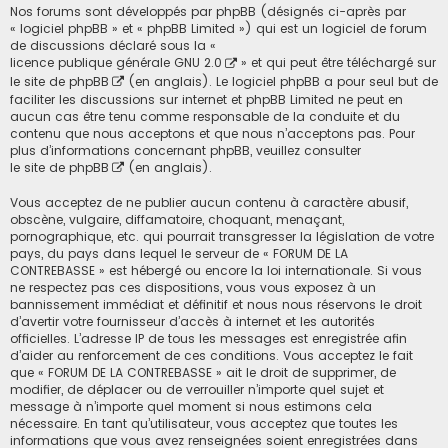
Nos forums sont développés par phpBB (désignés ci-après par
« logiciel phpBB » et « phpBB Limited ») qui est un logiciel de forum
de discussions déclaré sous la «
licence publique générale GNU 2.0
» et qui peut être téléchargé sur
le site de phpBB
(en anglais). Le logiciel phpBB a pour seul but de
faciliter les discussions sur internet et phpBB Limited ne peut en
aucun cas être tenu comme responsable de la conduite et du
contenu que nous acceptons et que nous n’acceptons pas. Pour
plus d’informations concernant phpBB, veuillez consulter
le site de phpBB
(en anglais).
Vous acceptez de ne publier aucun contenu à caractère abusif,
obscène, vulgaire, diffamatoire, choquant, menaçant,
pornographique, etc. qui pourrait transgresser la législation de votre
pays, du pays dans lequel le serveur de « FORUM DE LA
CONTREBASSE » est hébergé ou encore la loi internationale. Si vous
ne respectez pas ces dispositions, vous vous exposez à un
bannissement immédiat et définitif et nous nous réservons le droit
d’avertir votre fournisseur d’accès à internet et les autorités
officielles. L’adresse IP de tous les messages est enregistrée afin
d’aider au renforcement de ces conditions. Vous acceptez le fait
que « FORUM DE LA CONTREBASSE » ait le droit de supprimer, de
modifier, de déplacer ou de verrouiller n’importe quel sujet et
message à n’importe quel moment si nous estimons cela
nécessaire. En tant qu’utilisateur, vous acceptez que toutes les
informations que vous avez renseignées soient enregistrées dans