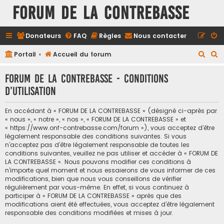
FORUM DE LA CONTREBASSE
Donateurs
FAQ
Règles
Nous contacter
R
R
Portail
Accueil du forum
e
e
FORUM DE LA CONTREBASSE - Conditions
c
c
d’utilisation
h
h
e
e
En accédant à « FORUM DE LA CONTREBASSE » (désigné ci-après par
r
r
« nous », « notre », « nos », « FORUM DE LA CONTREBASSE » et
« https://www.onf-contrebasse.com/forum »), vous acceptez d’être
c
c
légalement responsable des conditions suivantes. Si vous
h
h
n’acceptez pas d’être légalement responsable de toutes les
conditions suivantes, veuillez ne pas utiliser et accéder à « FORUM DE
e
e
LA CONTREBASSE ». Nous pouvons modifier ces conditions à
n’importe quel moment et nous essaierons de vous informer de ces
r
r
modifications, bien que nous vous conseillons de vérifier
régulièrement par vous-même. En effet, si vous continuez à
participer à « FORUM DE LA CONTREBASSE » après que des
modifications aient été effectuées, vous acceptez d’être légalement
responsable des conditions modifiées et mises à jour.