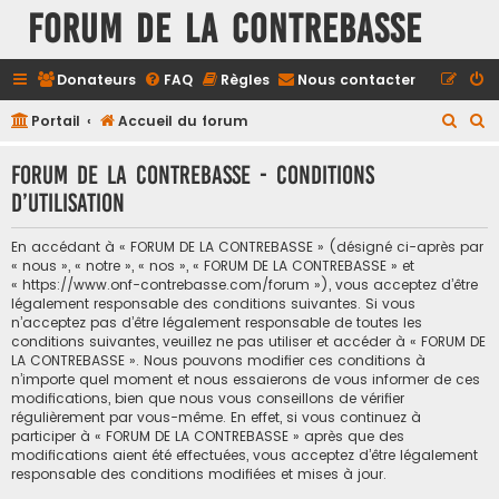
FORUM DE LA CONTREBASSE
Donateurs
FAQ
Règles
Nous contacter
R
R
Portail
Accueil du forum
e
e
FORUM DE LA CONTREBASSE - Conditions
c
c
d’utilisation
h
h
e
e
En accédant à « FORUM DE LA CONTREBASSE » (désigné ci-après par
r
r
« nous », « notre », « nos », « FORUM DE LA CONTREBASSE » et
« https://www.onf-contrebasse.com/forum »), vous acceptez d’être
c
c
légalement responsable des conditions suivantes. Si vous
h
h
n’acceptez pas d’être légalement responsable de toutes les
conditions suivantes, veuillez ne pas utiliser et accéder à « FORUM DE
e
e
LA CONTREBASSE ». Nous pouvons modifier ces conditions à
n’importe quel moment et nous essaierons de vous informer de ces
r
r
modifications, bien que nous vous conseillons de vérifier
régulièrement par vous-même. En effet, si vous continuez à
participer à « FORUM DE LA CONTREBASSE » après que des
modifications aient été effectuées, vous acceptez d’être légalement
responsable des conditions modifiées et mises à jour.