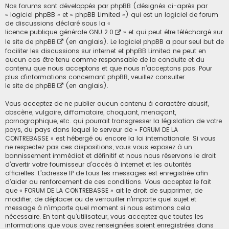
Nos forums sont développés par phpBB (désignés ci-après par
« logiciel phpBB » et « phpBB Limited ») qui est un logiciel de forum
de discussions déclaré sous la «
licence publique générale GNU 2.0
» et qui peut être téléchargé sur
le site de phpBB
(en anglais). Le logiciel phpBB a pour seul but de
faciliter les discussions sur internet et phpBB Limited ne peut en
aucun cas être tenu comme responsable de la conduite et du
contenu que nous acceptons et que nous n’acceptons pas. Pour
plus d’informations concernant phpBB, veuillez consulter
le site de phpBB
(en anglais).
Vous acceptez de ne publier aucun contenu à caractère abusif,
obscène, vulgaire, diffamatoire, choquant, menaçant,
pornographique, etc. qui pourrait transgresser la législation de votre
pays, du pays dans lequel le serveur de « FORUM DE LA
CONTREBASSE » est hébergé ou encore la loi internationale. Si vous
ne respectez pas ces dispositions, vous vous exposez à un
bannissement immédiat et définitif et nous nous réservons le droit
d’avertir votre fournisseur d’accès à internet et les autorités
officielles. L’adresse IP de tous les messages est enregistrée afin
d’aider au renforcement de ces conditions. Vous acceptez le fait
que « FORUM DE LA CONTREBASSE » ait le droit de supprimer, de
modifier, de déplacer ou de verrouiller n’importe quel sujet et
message à n’importe quel moment si nous estimons cela
nécessaire. En tant qu’utilisateur, vous acceptez que toutes les
informations que vous avez renseignées soient enregistrées dans