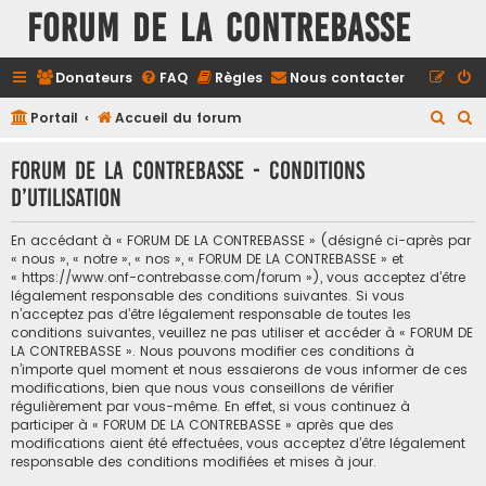
FORUM DE LA CONTREBASSE
Donateurs
FAQ
Règles
Nous contacter
R
R
Portail
Accueil du forum
e
e
FORUM DE LA CONTREBASSE - Conditions
c
c
d’utilisation
h
h
e
e
En accédant à « FORUM DE LA CONTREBASSE » (désigné ci-après par
r
r
« nous », « notre », « nos », « FORUM DE LA CONTREBASSE » et
« https://www.onf-contrebasse.com/forum »), vous acceptez d’être
c
c
légalement responsable des conditions suivantes. Si vous
h
h
n’acceptez pas d’être légalement responsable de toutes les
conditions suivantes, veuillez ne pas utiliser et accéder à « FORUM DE
e
e
LA CONTREBASSE ». Nous pouvons modifier ces conditions à
n’importe quel moment et nous essaierons de vous informer de ces
r
r
modifications, bien que nous vous conseillons de vérifier
régulièrement par vous-même. En effet, si vous continuez à
participer à « FORUM DE LA CONTREBASSE » après que des
modifications aient été effectuées, vous acceptez d’être légalement
responsable des conditions modifiées et mises à jour.