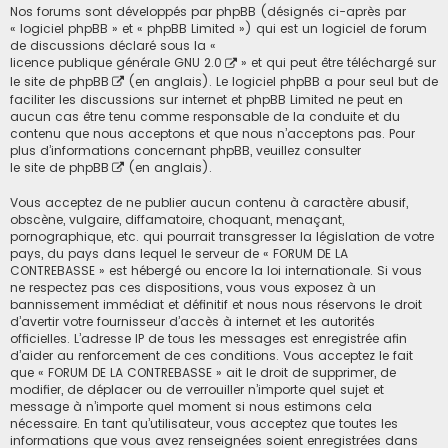
Nos forums sont développés par phpBB (désignés ci-après par
« logiciel phpBB » et « phpBB Limited ») qui est un logiciel de forum
de discussions déclaré sous la «
licence publique générale GNU 2.0
» et qui peut être téléchargé sur
le site de phpBB
(en anglais). Le logiciel phpBB a pour seul but de
faciliter les discussions sur internet et phpBB Limited ne peut en
aucun cas être tenu comme responsable de la conduite et du
contenu que nous acceptons et que nous n’acceptons pas. Pour
plus d’informations concernant phpBB, veuillez consulter
le site de phpBB
(en anglais).
Vous acceptez de ne publier aucun contenu à caractère abusif,
obscène, vulgaire, diffamatoire, choquant, menaçant,
pornographique, etc. qui pourrait transgresser la législation de votre
pays, du pays dans lequel le serveur de « FORUM DE LA
CONTREBASSE » est hébergé ou encore la loi internationale. Si vous
ne respectez pas ces dispositions, vous vous exposez à un
bannissement immédiat et définitif et nous nous réservons le droit
d’avertir votre fournisseur d’accès à internet et les autorités
officielles. L’adresse IP de tous les messages est enregistrée afin
d’aider au renforcement de ces conditions. Vous acceptez le fait
que « FORUM DE LA CONTREBASSE » ait le droit de supprimer, de
modifier, de déplacer ou de verrouiller n’importe quel sujet et
message à n’importe quel moment si nous estimons cela
nécessaire. En tant qu’utilisateur, vous acceptez que toutes les
informations que vous avez renseignées soient enregistrées dans