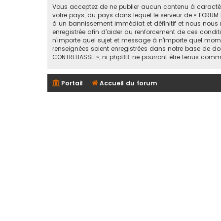
Vous acceptez de ne publier aucun contenu à caractère 
votre pays, du pays dans lequel le serveur de « FORUM 
à un bannissement immédiat et définitif et nous nous rése
enregistrée afin d’aider au renforcement de ces conditi
n’importe quel sujet et message à n’importe quel mome
renseignées soient enregistrées dans notre base de don
CONTREBASSE », ni phpBB, ne pourront être tenus comm
Portail
Accueil du forum