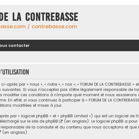
DE LA CONTREBASSE
basse.com / contrebasse.com
ous contacter
utilisation
-après par « nous », « notre », « nos », « FORUM DE LA CONTREBASSE » 
uivantes. Si vous n’acceptez pas d’être légalement responsable de toutes
modifier ces conditions à n’importe quel moment et nous essaierons d
me. En effet, si vous continuez à participer à « FORUM DE LA CONTREBASSE
tions modifiées et mises à jour.
ès par « logiciel phpBB » et « phpBB Limited ») qui est un logiciel de 
 téléchargé sur
le site de phpBB
(en anglais). Le logiciel phpBB a pour se
responsable de la conduite et du contenu que nous acceptons et que n
(en anglais).