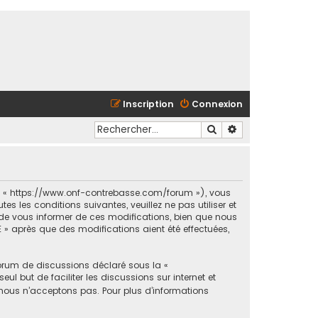
Inscription
Connexion
Rechercher
Recherche avancé
et « https://www.onf-contrebasse.com/forum »), vous
 les conditions suivantes, veuillez ne pas utiliser et
e vous informer de ces modifications, bien que nous
 » après que des modifications aient été effectuées,
forum de discussions déclaré sous la «
ul but de faciliter les discussions sur internet et
ous n’acceptons pas. Pour plus d’informations