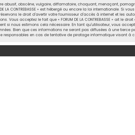
abusif, obscène, vulgaire, diffamatoire, choquant, menaçant, pornograph
DE LA CONTREBASSE » est hébergé ou encore la loi internationale. Si vou
rvons le droit d’avertir votre fournisseur d’accès à internet et les autor
ons. Vous acceptez le fait que « FORUM DE LA CONTREBASSE » ait le droit 
nt si nous estimons cela nécessaire. En tant qu’utilisateur, vous accep
nées. Bien que ces informations ne seront pas diffusées à une tierce p
e responsables en cas de tentative de piratage informatique visant à