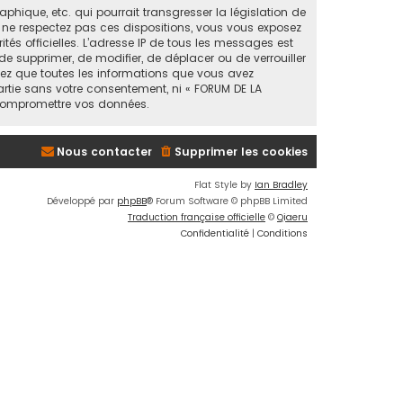
ique, etc. qui pourrait transgresser la législation de
s ne respectez pas ces dispositions, vous vous exposez
ités officielles. L’adresse IP de tous les messages est
de supprimer, de modifier, de déplacer ou de verrouiller
tez que toutes les informations que vous avez
artie sans votre consentement, ni « FORUM DE LA
 compromettre vos données.
Nous contacter
Supprimer les cookies
Flat Style by
Ian Bradley
Développé par
phpBB
® Forum Software © phpBB Limited
Traduction française officielle
©
Qiaeru
Confidentialité
|
Conditions