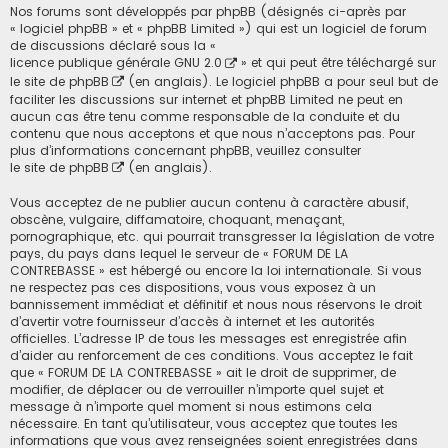
Nos forums sont développés par phpBB (désignés ci-après par
« logiciel phpBB » et « phpBB Limited ») qui est un logiciel de forum
de discussions déclaré sous la «
licence publique générale GNU 2.0
» et qui peut être téléchargé sur
le site de phpBB
(en anglais). Le logiciel phpBB a pour seul but de
faciliter les discussions sur internet et phpBB Limited ne peut en
aucun cas être tenu comme responsable de la conduite et du
contenu que nous acceptons et que nous n’acceptons pas. Pour
plus d’informations concernant phpBB, veuillez consulter
le site de phpBB
(en anglais).
Vous acceptez de ne publier aucun contenu à caractère abusif,
obscène, vulgaire, diffamatoire, choquant, menaçant,
pornographique, etc. qui pourrait transgresser la législation de votre
pays, du pays dans lequel le serveur de « FORUM DE LA
CONTREBASSE » est hébergé ou encore la loi internationale. Si vous
ne respectez pas ces dispositions, vous vous exposez à un
bannissement immédiat et définitif et nous nous réservons le droit
d’avertir votre fournisseur d’accès à internet et les autorités
officielles. L’adresse IP de tous les messages est enregistrée afin
d’aider au renforcement de ces conditions. Vous acceptez le fait
que « FORUM DE LA CONTREBASSE » ait le droit de supprimer, de
modifier, de déplacer ou de verrouiller n’importe quel sujet et
message à n’importe quel moment si nous estimons cela
nécessaire. En tant qu’utilisateur, vous acceptez que toutes les
informations que vous avez renseignées soient enregistrées dans