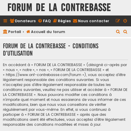
FORUM DE LA CONTREBASSE
Donateurs
FAQ
Règles
Nous contacter
R
R
Portail
Accueil du forum
e
e
FORUM DE LA CONTREBASSE - Conditions
c
c
d’utilisation
h
h
e
e
En accédant à « FORUM DE LA CONTREBASSE » (désigné ci-après par
r
r
« nous », « notre », « nos », « FORUM DE LA CONTREBASSE » et
« https://www.onf-contrebasse.com/forum »), vous acceptez d’être
c
c
légalement responsable des conditions suivantes. Si vous
h
h
n’acceptez pas d’être légalement responsable de toutes les
conditions suivantes, veuillez ne pas utiliser et accéder à « FORUM DE
e
e
LA CONTREBASSE ». Nous pouvons modifier ces conditions à
n’importe quel moment et nous essaierons de vous informer de ces
r
r
modifications, bien que nous vous conseillons de vérifier
régulièrement par vous-même. En effet, si vous continuez à
participer à « FORUM DE LA CONTREBASSE » après que des
modifications aient été effectuées, vous acceptez d’être légalement
responsable des conditions modifiées et mises à jour.