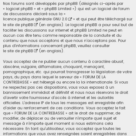
Nos forums sont développés par phpBB (désignés ci-après par
« logiciel phpBB » et « phpBB Limited ») qui est un logiciel de forum
de discussions déclaré sous la «
licence publique générale GNU 2.0
» et qui peut être téléchargé sur
le site de phpBB
(en anglais). Le logiciel phpBB a pour seul but de
faciliter les discussions sur internet et phpBB Limited ne peut en
aucun cas être tenu comme responsable de la conduite et du
contenu que nous acceptons et que nous n’acceptons pas. Pour
plus d’informations concernant phpBB, veuillez consulter
le site de phpBB
(en anglais).
Vous acceptez de ne publier aucun contenu à caractère abusif,
obscène, vulgaire, diffamatoire, choquant, menaçant,
pornographique, etc. qui pourrait transgresser la législation de votre
pays, du pays dans lequel le serveur de « FORUM DE LA
CONTREBASSE » est hébergé ou encore la loi internationale. Si vous
ne respectez pas ces dispositions, vous vous exposez à un
bannissement immédiat et définitif et nous nous réservons le droit
d’avertir votre fournisseur d’accès à internet et les autorités
officielles. L’adresse IP de tous les messages est enregistrée afin
d’aider au renforcement de ces conditions. Vous acceptez le fait
que « FORUM DE LA CONTREBASSE » ait le droit de supprimer, de
modifier, de déplacer ou de verrouiller n’importe quel sujet et
message à n’importe quel moment si nous estimons cela
nécessaire. En tant qu’utilisateur, vous acceptez que toutes les
informations que vous avez renseignées soient enregistrées dans