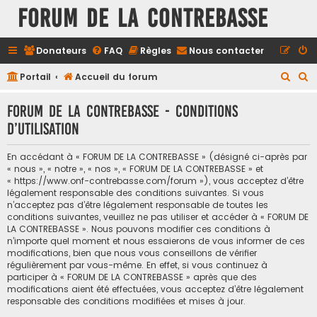
FORUM DE LA CONTREBASSE
Donateurs
FAQ
Règles
Nous contacter
R
R
Portail
Accueil du forum
e
e
FORUM DE LA CONTREBASSE - Conditions
c
c
d’utilisation
h
h
e
e
En accédant à « FORUM DE LA CONTREBASSE » (désigné ci-après par
r
r
« nous », « notre », « nos », « FORUM DE LA CONTREBASSE » et
« https://www.onf-contrebasse.com/forum »), vous acceptez d’être
c
c
légalement responsable des conditions suivantes. Si vous
h
h
n’acceptez pas d’être légalement responsable de toutes les
conditions suivantes, veuillez ne pas utiliser et accéder à « FORUM DE
e
e
LA CONTREBASSE ». Nous pouvons modifier ces conditions à
n’importe quel moment et nous essaierons de vous informer de ces
r
r
modifications, bien que nous vous conseillons de vérifier
régulièrement par vous-même. En effet, si vous continuez à
participer à « FORUM DE LA CONTREBASSE » après que des
modifications aient été effectuées, vous acceptez d’être légalement
responsable des conditions modifiées et mises à jour.