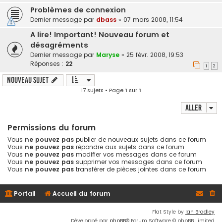
Problèmes de connexion
Dernier message par
dbass
«
07 mars 2008, 11:54
A lire! Important! Nouveau forum et
désagréments
Dernier message par
Maryse
«
25 févr. 2008, 19:53
Réponses :
22
1
2
Nouveau sujet
17 sujets • Page
1
sur
1
Aller
Permissions du forum
Vous
ne pouvez pas
publier de nouveaux sujets dans ce forum
Vous
ne pouvez pas
répondre aux sujets dans ce forum
Vous
ne pouvez pas
modifier vos messages dans ce forum
Vous
ne pouvez pas
supprimer vos messages dans ce forum
Vous
ne pouvez pas
transférer de pièces jointes dans ce forum
Portail
Accueil du forum
Flat Style by
Ian Bradley
Développé par
phpBB
® Forum Software © phpBB Limited