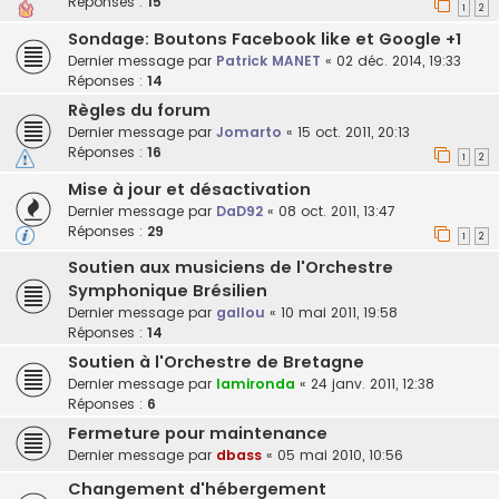
Réponses :
15
1
2
Sondage: Boutons Facebook like et Google +1
Dernier message par
Patrick MANET
«
02 déc. 2014, 19:33
Réponses :
14
Règles du forum
Dernier message par
Jomarto
«
15 oct. 2011, 20:13
Réponses :
16
1
2
Mise à jour et désactivation
Dernier message par
DaD92
«
08 oct. 2011, 13:47
Réponses :
29
1
2
Soutien aux musiciens de l'Orchestre
Symphonique Brésilien
Dernier message par
gallou
«
10 mai 2011, 19:58
Réponses :
14
Soutien à l'Orchestre de Bretagne
Dernier message par
lamironda
«
24 janv. 2011, 12:38
Réponses :
6
Fermeture pour maintenance
Dernier message par
dbass
«
05 mai 2010, 10:56
Changement d'hébergement