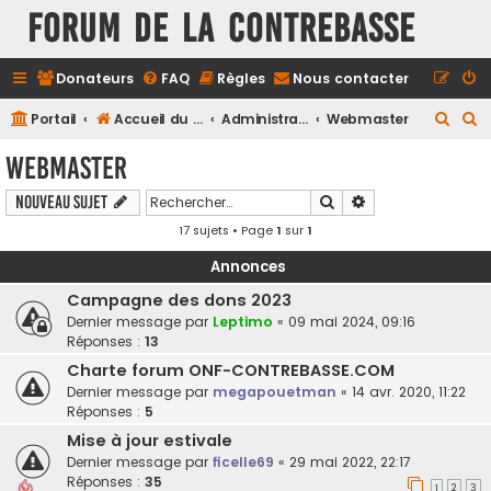
FORUM DE LA CONTREBASSE
Donateurs
FAQ
Règles
Nous contacter
R
R
Portail
Accueil du forum
Administration
Webmaster
e
e
Webmaster
c
c
Rechercher
Recherche avancé
Nouveau sujet
h
h
17 sujets • Page
1
sur
1
e
e
r
r
Annonces
c
c
Campagne des dons 2023
h
h
Dernier message par
Leptimo
«
09 mai 2024, 09:16
Réponses :
13
e
e
Charte forum ONF-CONTREBASSE.COM
r
r
Dernier message par
megapouetman
«
14 avr. 2020, 11:22
Réponses :
5
Mise à jour estivale
Dernier message par
ficelle69
«
29 mai 2022, 22:17
Réponses :
35
1
2
3