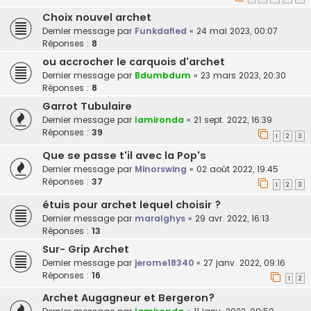
Choix nouvel archet
Dernier message par
Funkdafied
«
24 mai 2023, 00:07
Réponses :
8
ou accrocher le carquois d'archet
Dernier message par
Bdumbdum
«
23 mars 2023, 20:30
Réponses :
8
Garrot Tubulaire
Dernier message par
lamironda
«
21 sept. 2022, 16:39
Réponses :
39
1
2
3
Que se passe t'il avec la Pop's
Dernier message par
Minorswing
«
02 août 2022, 19:45
Réponses :
37
1
2
3
étuis pour archet lequel choisir ?
Dernier message par
maralghys
«
29 avr. 2022, 16:13
Réponses :
13
Sur- Grip Archet
Dernier message par
jerome18340
«
27 janv. 2022, 09:16
Réponses :
16
1
2
Archet Augagneur et Bergeron?