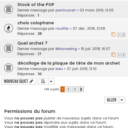
Stock of the POP
Dernier message par
pestounet
«
03 mars 2019, 12:55
Réponses :
1
choix colophane
Dernier message par
roulllio
«
07 déc. 2018, 21:58
Réponses :
25
1
2
Quel archet ?
Dernier message par
Minorswing
«
15 juil. 2018, 16:07
Réponses :
17
1
2
décollage de la plaque de tête de mon archet
Dernier message par
beu
«
07 juin 2018, 13:10
Réponses :
10
Nouveau sujet
149 sujets
1
2
3
Suivant
Aller
Permissions du forum
Vous
ne pouvez pas
publier de nouveaux sujets dans ce forum
Vous
ne pouvez pas
répondre aux sujets dans ce forum
Vous
ne pouvez pas
modifier vos messages dans ce forum