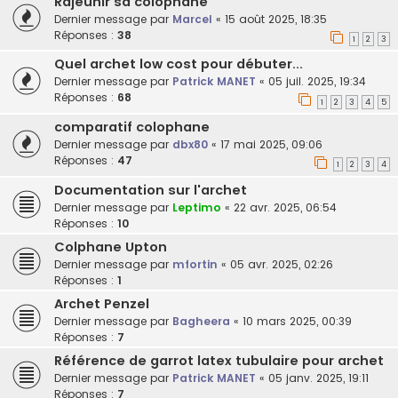
Rajeunir sa colophane
Dernier message par
Marcel
«
15 août 2025, 18:35
Réponses :
38
1
2
3
Quel archet low cost pour débuter...
Dernier message par
Patrick MANET
«
05 juil. 2025, 19:34
Réponses :
68
1
2
3
4
5
comparatif colophane
Dernier message par
dbx80
«
17 mai 2025, 09:06
Réponses :
47
1
2
3
4
Documentation sur l'archet
Dernier message par
Leptimo
«
22 avr. 2025, 06:54
Réponses :
10
Colphane Upton
Dernier message par
mfortin
«
05 avr. 2025, 02:26
Réponses :
1
Archet Penzel
Dernier message par
Bagheera
«
10 mars 2025, 00:39
Réponses :
7
Référence de garrot latex tubulaire pour archet
Dernier message par
Patrick MANET
«
05 janv. 2025, 19:11
Réponses :
7