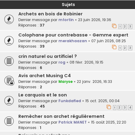
Sujets
Archets en bois de Robinier
Dernier message par
mfortin
«
23 juin 2026, 19:36
Réponses :
37
1
2
3
Colophane pour contrebasse - Gemme expert
Dernier message par
merakhaazan
«
07 juin 2026, 08:25
Réponses :
39
1
2
3
crin naturel ou artificiel ?
Dernier message par
rog
«
08 févr. 2026, 19:15
Réponses :
6
Avis archet Musing C4
Dernier message par
Maryse
«
22 janv. 2026, 16:33
Réponses :
2
Le carquois et le son
Dernier message par
Funkdafied
«
15 oct. 2025, 00:04
Réponses :
45
1
2
3
4
Remècher son archet régulièrement
Dernier message par
Patrick MANET
«
15 août 2025, 22:20
Réponses :
1