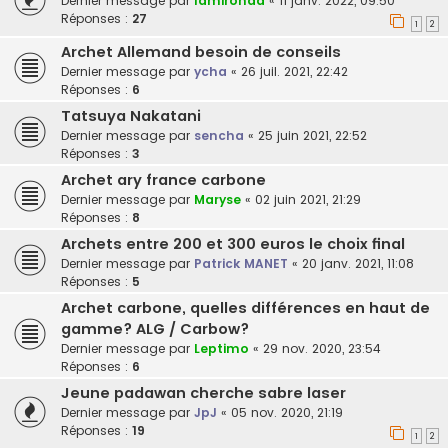
Dernier message par
lamironda
«
11 janv. 2022, 09:50
Réponses :
27
1
2
Archet Allemand besoin de conseils
Dernier message par
ycha
«
26 juil. 2021, 22:42
Réponses :
6
Tatsuya Nakatani
Dernier message par
sencha
«
25 juin 2021, 22:52
Réponses :
3
Archet ary france carbone
Dernier message par
Maryse
«
02 juin 2021, 21:29
Réponses :
8
Archets entre 200 et 300 euros le choix final
Dernier message par
Patrick MANET
«
20 janv. 2021, 11:08
Réponses :
5
Archet carbone, quelles différences en haut de
gamme? ALG / Carbow?
Dernier message par
Leptimo
«
29 nov. 2020, 23:54
Réponses :
6
Jeune padawan cherche sabre laser
Dernier message par
JpJ
«
05 nov. 2020, 21:19
Réponses :
19
1
2