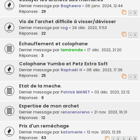
Dernier message par
Bagheera
«
06 janv. 2024, 12:44
Réponses :
29
1
2
Vis de l'archet difficile à visser/dévisser
Dernier message par
rog
«
24 déc. 2023, 11:53
Réponses :
22
1
2
Échauffement et colophane
Dernier message par
lamironda
«
17 déc. 2023, 21:20
Réponses :
3
Colophane Yumba et Petz Extra Soft
Dernier message par
Raphaël H
«
08 déc. 2023, 17:36
Réponses :
25
1
2
Etat de la meche.
Dernier message par
Patrick MANET
«
03 déc. 2023, 22:12
Réponses :
9
Expertise de mon archet
Dernier message par
renorenoreno
«
21 nov. 2023, 16:31
Réponses :
12
Prix d'un reméchage
Dernier message par
katomeria
«
13 nov. 2023, 12:26
Réponses :
63
1
2
3
4
5