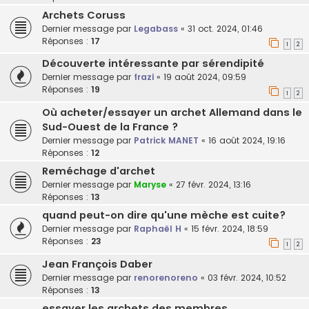
Archets Coruss
Dernier message par
Legabass
«
31 oct. 2024, 01:46
Réponses :
17
1
2
Découverte intéressante par sérendipité
Dernier message par
frazi
«
19 août 2024, 09:59
Réponses :
19
1
2
Où acheter/essayer un archet Allemand dans le
Sud-Ouest de la France ?
Dernier message par
Patrick MANET
«
16 août 2024, 19:16
Réponses :
12
Reméchage d'archet
Dernier message par
Maryse
«
27 févr. 2024, 13:16
Réponses :
13
quand peut-on dire qu'une mèche est cuite?
Dernier message par
Raphaël H
«
15 févr. 2024, 18:59
Réponses :
23
1
2
Jean François Daber
Dernier message par
renorenoreno
«
03 févr. 2024, 10:52
Réponses :
13
essayer les archets des membres