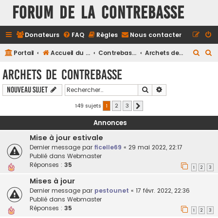
FORUM DE LA CONTREBASSE
Donateurs
FAQ
Règles
Nous contacter
R
R
Portail
Accueil du forum
Contrebasse
Archets de Contrebasse
e
e
Archets de Contrebasse
c
c
Rechercher
Recherche avancé
Nouveau sujet
h
h
e
e
149 sujets
1
2
3
Suivant
r
r
Annonces
c
c
Mise à jour estivale
h
h
Dernier message par
ficelle69
«
29 mai 2022, 22:17
e
e
Publié dans
Webmaster
Réponses :
35
r
r
1
2
3
Mises à jour
Dernier message par
pestounet
«
17 févr. 2022, 22:36
Publié dans
Webmaster
Réponses :
35
1
2
3