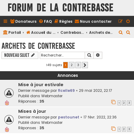
FORUM DE LA CONTREBASSE
Donateurs
FAQ
Règles
Nous contacter
R
R
Portail
Accueil du forum
Contrebasse
Archets de Contrebasse
e
e
Archets de Contrebasse
c
c
Rechercher
Recherche avancé
Nouveau sujet
h
h
e
e
149 sujets
1
2
3
Suivant
r
r
Annonces
c
c
Mise à jour estivale
h
h
Dernier message par
ficelle69
«
29 mai 2022, 22:17
e
e
Publié dans
Webmaster
Réponses :
35
r
r
1
2
3
Mises à jour
Dernier message par
pestounet
«
17 févr. 2022, 22:36
Publié dans
Webmaster
Réponses :
35
1
2
3