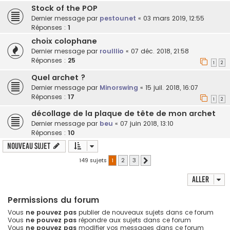
Stock of the POP
Dernier message par
pestounet
«
03 mars 2019, 12:55
Réponses :
1
choix colophane
Dernier message par
roulllio
«
07 déc. 2018, 21:58
Réponses :
25
1
2
Quel archet ?
Dernier message par
Minorswing
«
15 juil. 2018, 16:07
Réponses :
17
1
2
décollage de la plaque de tête de mon archet
Dernier message par
beu
«
07 juin 2018, 13:10
Réponses :
10
Nouveau sujet
149 sujets
1
2
3
Suivant
Aller
Permissions du forum
Vous
ne pouvez pas
publier de nouveaux sujets dans ce forum
Vous
ne pouvez pas
répondre aux sujets dans ce forum
Vous
ne pouvez pas
modifier vos messages dans ce forum