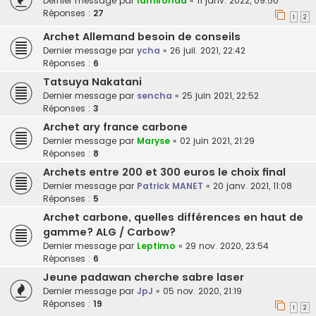
Dernier message par
lamironda
«
11 janv. 2022, 09:50
Réponses :
27
1
2
Archet Allemand besoin de conseils
Dernier message par
ycha
«
26 juil. 2021, 22:42
Réponses :
6
Tatsuya Nakatani
Dernier message par
sencha
«
25 juin 2021, 22:52
Réponses :
3
Archet ary france carbone
Dernier message par
Maryse
«
02 juin 2021, 21:29
Réponses :
8
Archets entre 200 et 300 euros le choix final
Dernier message par
Patrick MANET
«
20 janv. 2021, 11:08
Réponses :
5
Archet carbone, quelles différences en haut de
gamme? ALG / Carbow?
Dernier message par
Leptimo
«
29 nov. 2020, 23:54
Réponses :
6
Jeune padawan cherche sabre laser
Dernier message par
JpJ
«
05 nov. 2020, 21:19
Réponses :
19
1
2