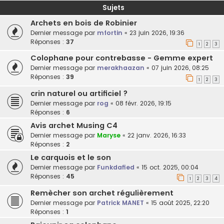
Sujets
Archets en bois de Robinier
Dernier message par
mfortin
«
23 juin 2026, 19:36
Réponses :
37
1
2
3
Colophane pour contrebasse - Gemme expert
Dernier message par
merakhaazan
«
07 juin 2026, 08:25
Réponses :
39
1
2
3
crin naturel ou artificiel ?
Dernier message par
rog
«
08 févr. 2026, 19:15
Réponses :
6
Avis archet Musing C4
Dernier message par
Maryse
«
22 janv. 2026, 16:33
Réponses :
2
Le carquois et le son
Dernier message par
Funkdafied
«
15 oct. 2025, 00:04
Réponses :
45
1
2
3
4
Remècher son archet régulièrement
Dernier message par
Patrick MANET
«
15 août 2025, 22:20
Réponses :
1