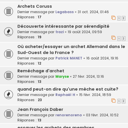
Archets Coruss
Dernier message par
Legabass
«
31 oct. 2024, 01:46
Réponses :
17
1
2
Découverte intéressante par sérendipité
Dernier message par
frazi
«
19 août 2024, 09:59
Réponses :
19
1
2
Où acheter/essayer un archet Allemand dans le
Sud-Ouest de la France ?
Dernier message par
Patrick MANET
«
16 août 2024, 19:16
Réponses :
12
Reméchage d'archet
Dernier message par
Maryse
«
27 févr. 2024, 13:16
Réponses :
13
quand peut-on dire qu'une mèche est cuite?
Dernier message par
Raphaël H
«
15 févr. 2024, 18:59
Réponses :
23
1
2
Jean François Daber
Dernier message par
renorenoreno
«
03 févr. 2024, 10:52
Réponses :
13
essayer les archets des membres