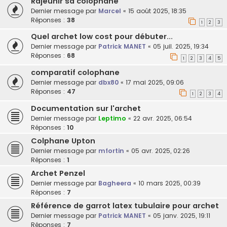
Rajeunir sa colophane
Dernier message par
Marcel
«
15 août 2025, 18:35
Réponses :
38
1
2
3
Quel archet low cost pour débuter...
Dernier message par
Patrick MANET
«
05 juil. 2025, 19:34
Réponses :
68
1
2
3
4
5
comparatif colophane
Dernier message par
dbx80
«
17 mai 2025, 09:06
Réponses :
47
1
2
3
4
Documentation sur l'archet
Dernier message par
Leptimo
«
22 avr. 2025, 06:54
Réponses :
10
Colphane Upton
Dernier message par
mfortin
«
05 avr. 2025, 02:26
Réponses :
1
Archet Penzel
Dernier message par
Bagheera
«
10 mars 2025, 00:39
Réponses :
7
Référence de garrot latex tubulaire pour archet
Dernier message par
Patrick MANET
«
05 janv. 2025, 19:11
Réponses :
7