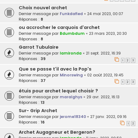
Choix nouvel archet
Dernier message par
Funkdafied
«
24 mai 2023, 00:07
Réponses :
8
ou accrocher le carquois d'archet
Dernier message par
Bdumbdum
«
23 mars 2023, 20:30
Réponses :
8
Garrot Tubulaire
Dernier message par
lamironda
«
21 sept. 2022, 16:39
Réponses :
39
1
2
3
Que se passe t'il avec la Pop's
Dernier message par
Minorswing
«
02 août 2022, 19:45
Réponses :
37
1
2
3
étuis pour archet lequel choisir ?
Dernier message par
maralghys
«
29 avr. 2022, 16:13
Réponses :
13
Sur- Grip Archet
Dernier message par
jerome18340
«
27 janv. 2022, 09:16
Réponses :
16
1
2
Archet Augagneur et Bergeron?