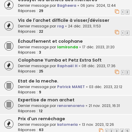
Dernier message par
Bagheera
«
06 janv. 2024, 12:44
Réponses :
29
1
2
Vis de l'archet difficile à visser/dévisser
Dernier message par
rog
«
24 déc. 2023, 11:53
Réponses :
22
1
2
Échauffement et colophane
Dernier message par
lamironda
«
17 déc. 2023, 21:20
Réponses :
3
Colophane Yumba et Petz Extra Soft
Dernier message par
Raphaël H
«
08 déc. 2023, 17:36
Réponses :
25
1
2
Etat de la meche.
Dernier message par
Patrick MANET
«
03 déc. 2023, 22:12
Réponses :
9
Expertise de mon archet
Dernier message par
renorenoreno
«
21 nov. 2023, 16:31
Réponses :
12
Prix d'un reméchage
Dernier message par
katomeria
«
13 nov. 2023, 12:26
Réponses :
63
1
2
3
4
5