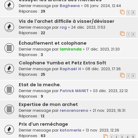
Dernier message par
Bagheera
«
06 janv. 2024, 12:44
Réponses :
29
1
2
Vis de l'archet difficile à visser/dévisser
Dernier message par
rog
«
24 déc. 2023, 11:53
Réponses :
22
1
2
Échauffement et colophane
Dernier message par
lamironda
«
17 déc. 2023, 21:20
Réponses :
3
Colophane Yumba et Petz Extra Soft
Dernier message par
Raphaël H
«
08 déc. 2023, 17:36
Réponses :
25
1
2
Etat de la meche.
Dernier message par
Patrick MANET
«
03 déc. 2023, 22:12
Réponses :
9
Expertise de mon archet
Dernier message par
renorenoreno
«
21 nov. 2023, 16:31
Réponses :
12
Prix d'un reméchage
Dernier message par
katomeria
«
13 nov. 2023, 12:26
Réponses :
63
1
2
3
4
5