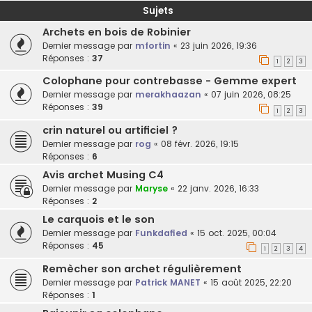
Sujets
Archets en bois de Robinier
Dernier message par
mfortin
«
23 juin 2026, 19:36
Réponses :
37
1
2
3
Colophane pour contrebasse - Gemme expert
Dernier message par
merakhaazan
«
07 juin 2026, 08:25
Réponses :
39
1
2
3
crin naturel ou artificiel ?
Dernier message par
rog
«
08 févr. 2026, 19:15
Réponses :
6
Avis archet Musing C4
Dernier message par
Maryse
«
22 janv. 2026, 16:33
Réponses :
2
Le carquois et le son
Dernier message par
Funkdafied
«
15 oct. 2025, 00:04
Réponses :
45
1
2
3
4
Remècher son archet régulièrement
Dernier message par
Patrick MANET
«
15 août 2025, 22:20
Réponses :
1