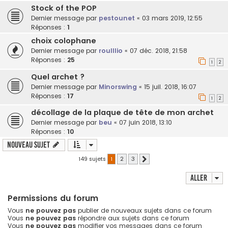
Stock of the POP
Dernier message par
pestounet
«
03 mars 2019, 12:55
Réponses :
1
choix colophane
Dernier message par
roulllio
«
07 déc. 2018, 21:58
Réponses :
25
1
2
Quel archet ?
Dernier message par
Minorswing
«
15 juil. 2018, 16:07
Réponses :
17
1
2
décollage de la plaque de tête de mon archet
Dernier message par
beu
«
07 juin 2018, 13:10
Réponses :
10
Nouveau sujet
149 sujets
1
2
3
Suivant
Aller
Permissions du forum
Vous
ne pouvez pas
publier de nouveaux sujets dans ce forum
Vous
ne pouvez pas
répondre aux sujets dans ce forum
Vous
ne pouvez pas
modifier vos messages dans ce forum