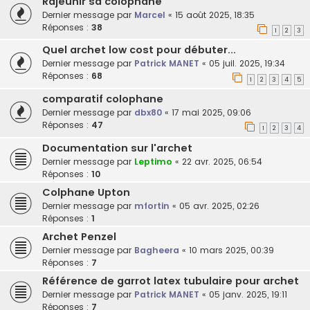
Rajeunir sa colophane
Dernier message par
Marcel
«
15 août 2025, 18:35
Réponses :
38
1
2
3
Quel archet low cost pour débuter...
Dernier message par
Patrick MANET
«
05 juil. 2025, 19:34
Réponses :
68
1
2
3
4
5
comparatif colophane
Dernier message par
dbx80
«
17 mai 2025, 09:06
Réponses :
47
1
2
3
4
Documentation sur l'archet
Dernier message par
Leptimo
«
22 avr. 2025, 06:54
Réponses :
10
Colphane Upton
Dernier message par
mfortin
«
05 avr. 2025, 02:26
Réponses :
1
Archet Penzel
Dernier message par
Bagheera
«
10 mars 2025, 00:39
Réponses :
7
Référence de garrot latex tubulaire pour archet
Dernier message par
Patrick MANET
«
05 janv. 2025, 19:11
Réponses :
7