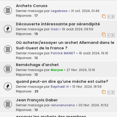
Archets Coruss
Dernier message par
Legabass
«
31 oct. 2024, 01:46
Réponses :
17
1
2
Découverte intéressante par sérendipité
Dernier message par
frazi
«
19 août 2024, 09:59
Réponses :
19
1
2
Où acheter/essayer un archet Allemand dans le
Sud-Ouest de la France ?
Dernier message par
Patrick MANET
«
16 août 2024, 19:16
Réponses :
12
Reméchage d'archet
Dernier message par
Maryse
«
27 févr. 2024, 13:16
Réponses :
13
quand peut-on dire qu'une mèche est cuite?
Dernier message par
Raphaël H
«
15 févr. 2024, 18:59
Réponses :
23
1
2
Jean François Daber
Dernier message par
renorenoreno
«
03 févr. 2024, 10:52
Réponses :
13
essayer les archets des membres