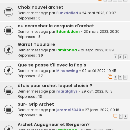
Choix nouvel archet
Dernier message par
Funkdafied
«
24 mai 2023, 00:07
Réponses :
8
ou accrocher le carquois d'archet
Dernier message par
Bdumbdum
«
23 mars 2023, 20:30
Réponses :
8
Garrot Tubulaire
Dernier message par
lamironda
«
21 sept. 2022, 16:39
Réponses :
39
1
2
3
Que se passe t'il avec la Pop's
Dernier message par
Minorswing
«
02 août 2022, 19:45
Réponses :
37
1
2
3
étuis pour archet lequel choisir ?
Dernier message par
maralghys
«
29 avr. 2022, 16:13
Réponses :
13
Sur- Grip Archet
Dernier message par
jerome18340
«
27 janv. 2022, 09:16
Réponses :
16
1
2
Archet Augagneur et Bergeron?