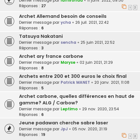
Dernier message par
lamironda
«
11 janv. 2022, 09:50
Réponses :
27
1
2
Archet Allemand besoin de conseils
Dernier message par
ycha
«
26 juil. 2021, 22:42
Réponses :
6
Tatsuya Nakatani
Dernier message par
sencha
«
25 juin 2021, 22:52
Réponses :
3
Archet ary france carbone
Dernier message par
Maryse
«
02 juin 2021, 21:29
Réponses :
8
Archets entre 200 et 300 euros le choix final
Dernier message par
Patrick MANET
«
20 janv. 2021, 11:08
Réponses :
5
Archet carbone, quelles différences en haut de
gamme? ALG / Carbow?
Dernier message par
Leptimo
«
29 nov. 2020, 23:54
Réponses :
6
Jeune padawan cherche sabre laser
Dernier message par
JpJ
«
05 nov. 2020, 21:19
Réponses :
19
1
2