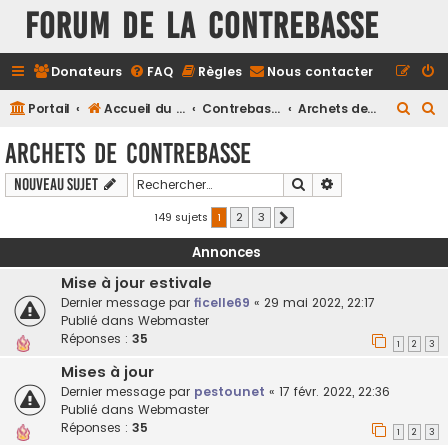
FORUM DE LA CONTREBASSE
Donateurs
FAQ
Règles
Nous contacter
R
R
Portail
Accueil du forum
Contrebasse
Archets de Contrebasse
e
e
Archets de Contrebasse
c
c
Rechercher
Recherche avancé
Nouveau sujet
h
h
e
e
149 sujets
1
2
3
Suivant
r
r
Annonces
c
c
Mise à jour estivale
h
h
Dernier message par
ficelle69
«
29 mai 2022, 22:17
e
e
Publié dans
Webmaster
Réponses :
35
r
r
1
2
3
Mises à jour
Dernier message par
pestounet
«
17 févr. 2022, 22:36
Publié dans
Webmaster
Réponses :
35
1
2
3