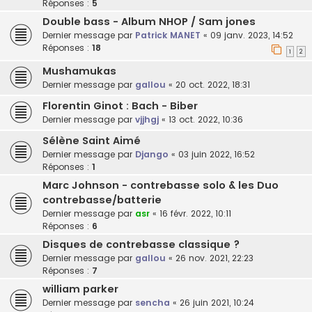
Réponses :
5
Double bass - Album NHOP / Sam jones
Dernier message par
Patrick MANET
«
09 janv. 2023, 14:52
Réponses :
18
1
2
Mushamukas
Dernier message par
gallou
«
20 oct. 2022, 18:31
Florentin Ginot : Bach - Biber
Dernier message par
vjjhgj
«
13 oct. 2022, 10:36
Sélène Saint Aimé
Dernier message par
Django
«
03 juin 2022, 16:52
Réponses :
1
Marc Johnson - contrebasse solo & les Duo
contrebasse/batterie
Dernier message par
asr
«
16 févr. 2022, 10:11
Réponses :
6
Disques de contrebasse classique ?
Dernier message par
gallou
«
26 nov. 2021, 22:23
Réponses :
7
william parker
Dernier message par
sencha
«
26 juin 2021, 10:24