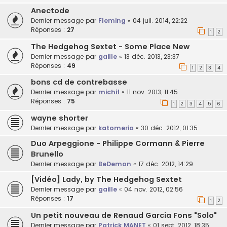
Anectode
Dernier message par
Fleming
«
04 juil. 2014, 22:22
Réponses :
27
1
2
The Hedgehog Sextet - Some Place New
Dernier message par
gaille
«
13 déc. 2013, 23:37
Réponses :
49
1
2
3
4
bons cd de contrebasse
Dernier message par
michif
«
11 nov. 2013, 11:45
Réponses :
75
1
2
3
4
5
6
wayne shorter
Dernier message par
katomeria
«
30 déc. 2012, 01:35
Duo Arpeggione - Philippe Cormann & Pierre
Brunello
Dernier message par
BeDemon
«
17 déc. 2012, 14:29
[Vidéo] Lady, by The Hedgehog Sextet
Dernier message par
gaille
«
04 nov. 2012, 02:56
Réponses :
17
1
2
Un petit nouveau de Renaud Garcia Fons "Solo"
Dernier message par
Patrick MANET
«
01 sept. 2012, 18:35