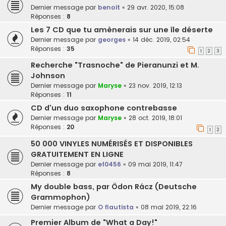
Dernier message par
benoit
«
29 avr. 2020, 15:08
Réponses :
8
Les 7 CD que tu amènerais sur une île déserte
Dernier message par
georges
«
14 déc. 2019, 02:54
Réponses :
35
1
2
3
Recherche "Trasnoche" de Pieranunzi et M.
Johnson
Dernier message par
Maryse
«
23 nov. 2019, 12:13
Réponses :
11
CD d'un duo saxophone contrebasse
Dernier message par
Maryse
«
28 oct. 2019, 18:01
Réponses :
20
1
2
50 000 VINYLES NUMÉRISÉS ET DISPONIBLES
GRATUITEMENT EN LIGNE
Dernier message par
ef0456
«
09 mai 2019, 11:47
Réponses :
8
My double bass, par Ödon Rácz (Deutsche
Grammophon)
Dernier message par
O flautista
«
08 mai 2019, 22:16
Premier Album de "What a Day!"