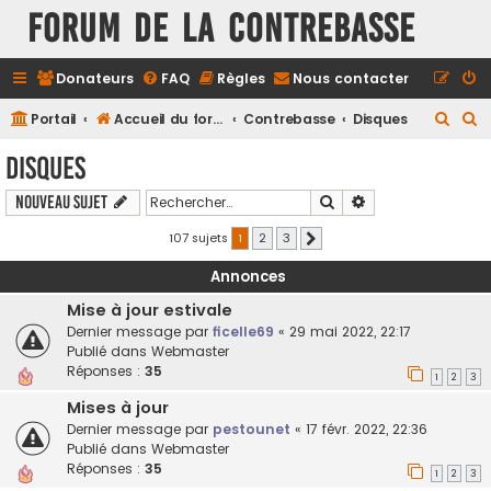
FORUM DE LA CONTREBASSE
Donateurs
FAQ
Règles
Nous contacter
R
R
Portail
Accueil du forum
Contrebasse
Disques
e
e
Disques
c
c
Rechercher
Recherche avancé
Nouveau sujet
h
h
e
e
107 sujets
1
2
3
Suivant
r
r
Annonces
c
c
Mise à jour estivale
h
h
Dernier message par
ficelle69
«
29 mai 2022, 22:17
e
e
Publié dans
Webmaster
Réponses :
35
r
r
1
2
3
Mises à jour
Dernier message par
pestounet
«
17 févr. 2022, 22:36
Publié dans
Webmaster
Réponses :
35
1
2
3