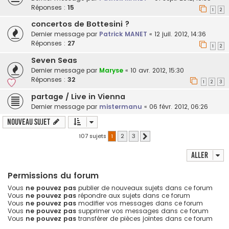
Réponses :
15
1
2
concertos de Bottesini ?
Dernier message par
Patrick MANET
«
12 juil. 2012, 14:36
Réponses :
27
1
2
Seven Seas
Dernier message par
Maryse
«
10 avr. 2012, 15:30
Réponses :
32
1
2
3
partage / Live in Vienna
Dernier message par
mistermanu
«
06 févr. 2012, 06:26
Nouveau sujet
107 sujets
1
2
3
Suivant
Aller
Permissions du forum
Vous
ne pouvez pas
publier de nouveaux sujets dans ce forum
Vous
ne pouvez pas
répondre aux sujets dans ce forum
Vous
ne pouvez pas
modifier vos messages dans ce forum
Vous
ne pouvez pas
supprimer vos messages dans ce forum
Vous
ne pouvez pas
transférer de pièces jointes dans ce forum