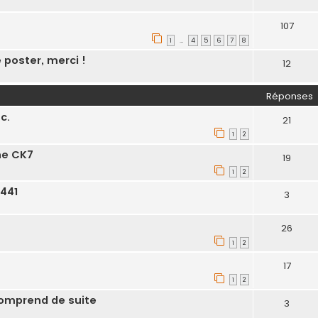
107
1
4
5
6
7
8
…
 poster, merci !
12
Réponses
c.
21
1
2
ne CK7
19
1
2
 441
3
26
1
2
17
1
2
comprend de suite
3