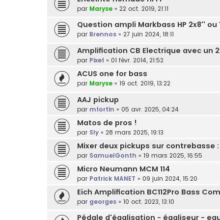
par
Maryse
»
22 oct. 2019, 21:11
Question ampli Markbass HP 2x8'' ou 1
par
Brennos
»
27 juin 2024, 18:11
Amplification CB Electrique avec un 
par
Pixef
»
01 févr. 2014, 21:52
ACUS one for bass
par
Maryse
»
19 oct. 2019, 13:22
AAJ pickup
par
mfortin
»
05 avr. 2025, 04:24
Matos de pros !
par
Sly
»
28 mars 2025, 19:13
Mixer deux pickups sur contrebasse 
par
SamuelGonth
»
19 mars 2025, 16:55
Micro Neumann MCM 114
par
Patrick MANET
»
09 juin 2024, 15:20
Eich Amplification BC112Pro Bass 
par
georges
»
10 oct. 2023, 13:10
Pédale d'égalisation - égaliseur - equa