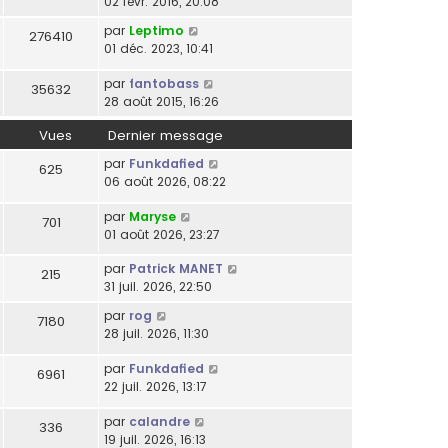
02 févr. 2016, 20:08
par
Leptimo
276410
01 déc. 2023, 10:41
par
fantobass
35632
28 août 2015, 16:26
Vues
Dernier message
par
Funkdafied
625
06 août 2026, 08:22
par
Maryse
701
01 août 2026, 23:27
par
Patrick MANET
215
31 juil. 2026, 22:50
par
rog
7180
28 juil. 2026, 11:30
par
Funkdafied
6961
22 juil. 2026, 13:17
par
calandre
336
19 juil. 2026, 16:13