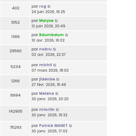
par
rog
402
24 juin 2026, 16:25
par
Maryse
1052
12 juin 2026, 20:49
par
Bdumbdum
1366
10 avr. 2026, 16:02
par
nobru
29560
02 avr. 2026, 22:37
par
michif
5234
07 mars 2026, 18:03
par
jfdenise
1266
27 févr. 2026, 15:46
par
Melena
8694
30 janv. 2026, 20:20
par
mfortin
142905
30 janv. 2026, 19:32
par
Patrick MANET
75293
30 janv. 2026, 17:03