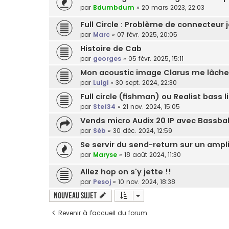
par
Bdumbdum
»
20 mars 2023, 22:03
Full Circle : Problème de connecteur 
par
Marc
»
07 févr. 2025, 20:05
Histoire de Cab
par
georges
»
05 févr. 2025, 15:11
Mon acoustic image Clarus me lâche
par
Luigi
»
30 sept. 2024, 22:30
Full circle (fishman) ou Realist bass l
par
Stef34
»
21 nov. 2024, 15:05
Vends micro Audix 20 IP avec Bassbal
par
Séb
»
30 déc. 2024, 12:59
Se servir du send-return sur un ampl
par
Maryse
»
18 août 2024, 11:30
Allez hop on s'y jette !!
par
Pesoj
»
10 nov. 2024, 18:38
Nouveau sujet
Revenir à l’accueil du forum