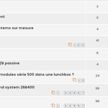
3
ent
11
ystems sur mesure
4
41
1
2
3
8
A/B passive
4
 modules série 500 dans une lunchbox ?
24
1
2
ound system 26B400
99
1
3
4
5
6
7
…
98
1
3
4
5
6
7
…