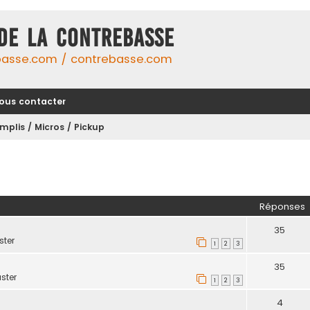
DE LA CONTREBASSE
basse.com / contrebasse.com
ous contacter
mplis / Micros / Pickup
her
herche avancée
Réponses
35
ter
1
2
3
35
ster
1
2
3
4