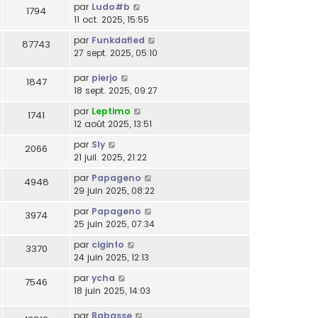
par
Ludo#b
1794
11 oct. 2025, 15:55
par
Funkdafied
87743
27 sept. 2025, 05:10
par
pierjo
1847
18 sept. 2025, 09:27
par
Leptimo
1741
12 août 2025, 13:51
par
Sly
2066
21 juil. 2025, 21:22
par
Papageno
4948
29 juin 2025, 08:22
par
Papageno
3974
25 juin 2025, 07:34
par
ciginfo
3370
24 juin 2025, 12:13
par
ycha
7546
18 juin 2025, 14:03
par
Babasse