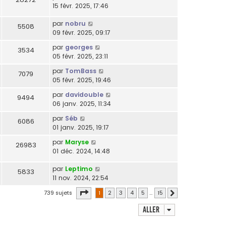
15 févr. 2025, 17:46
par
nobru
5508
09 févr. 2025, 09:17
par
georges
3534
05 févr. 2025, 23:11
par
TomBass
7079
05 févr. 2025, 19:46
par
davidouble
9494
06 janv. 2025, 11:34
par
Séb
6086
01 janv. 2025, 19:17
par
Maryse
26983
01 déc. 2024, 14:48
par
Leptimo
5833
11 nov. 2024, 22:54
Page
1
sur
15
739 sujets
1
2
3
4
5
…
15
Suivant
Aller