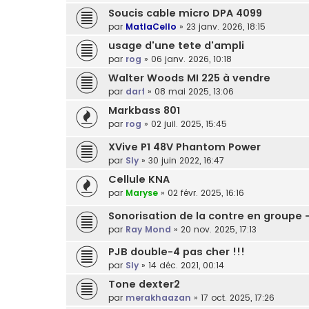
Soucis cable micro DPA 4099
par
MatlaCello
»
23 janv. 2026, 18:15
usage d'une tete d'ampli
par
rog
»
06 janv. 2026, 10:18
Walter Woods MI 225 à vendre
par
darf
»
08 mai 2025, 13:06
Markbass 801
par
rog
»
02 juil. 2025, 15:45
XVive P1 48V Phantom Power
par
Sly
»
30 juin 2022, 16:47
Cellule KNA
par
Maryse
»
02 févr. 2025, 16:16
Sonorisation de la contre en groupe 
par
Ray Mond
»
20 nov. 2025, 17:13
PJB double-4 pas cher !!!
par
Sly
»
14 déc. 2021, 00:14
Tone dexter2
par
merakhaazan
»
17 oct. 2025, 17:26