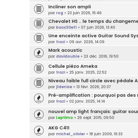
Incliner son ampli
par
rog
»
23 juin 2026, 15:46
Chevalet HS .. le temps du changem
par
bass30et1
»
07 juin 2026, 13:40
Une enceinte active Guitar Sound S
par
frazi
»
09 avr. 2026, 14:09
Mark acoustic
par
davidouble
»
23 déc. 2016, 19:50
Cellule piézo Ameka
par
frazi
»
25 janv. 2025, 22:52
Niveau faible full circle avec pédale 
par
jfdenise
»
13 févr. 2026, 20:37
Pré-amplification : pourquoi pas des
par
frazi
»
02 janv. 2025, 14:14
nouvel amp light français: guitar s
par
Leptimo
»
26 sept. 2015, 09:50
AKG C411
par
michel_olivier
»
18 juin 2009, 19:33