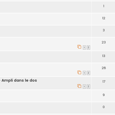
1
12
3
23
1
2
13
28
1
2
- Ampli dans le dos
17
1
2
9
0