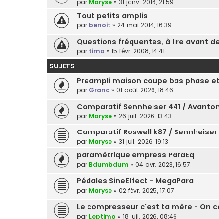
par
Maryse
»
31 janv. 2016, 21:59
Tout petits amplis
par
benoit
»
24 mai 2014, 16:39
Questions fréquentes, à lire avant de
par
timo
»
15 févr. 2008, 14:41
SUJETS
Preampli maison coupe bas phase et
par
Granc
»
01 août 2026, 18:46
Comparatif Sennheiser 441 / Avanto
par
Maryse
»
26 juil. 2026, 13:43
Comparatif Roswell k87 / Sennheiser
par
Maryse
»
31 juil. 2026, 19:13
paramétrique empress ParaEq
par
Bdumbdum
»
04 avr. 2023, 16:57
Pédales SineEffect - MegaPara
par
Maryse
»
02 févr. 2025, 17:07
Le compresseur c'est ta mère - On 
par
Leptimo
»
18 juil. 2026, 08:46