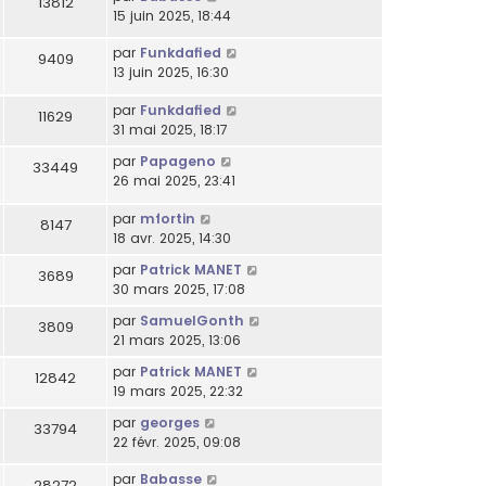
13812
15 juin 2025, 18:44
par
Funkdafied
9409
13 juin 2025, 16:30
par
Funkdafied
11629
31 mai 2025, 18:17
par
Papageno
33449
26 mai 2025, 23:41
par
mfortin
8147
18 avr. 2025, 14:30
par
Patrick MANET
3689
30 mars 2025, 17:08
par
SamuelGonth
3809
21 mars 2025, 13:06
par
Patrick MANET
12842
19 mars 2025, 22:32
par
georges
33794
22 févr. 2025, 09:08
par
Babasse
28272