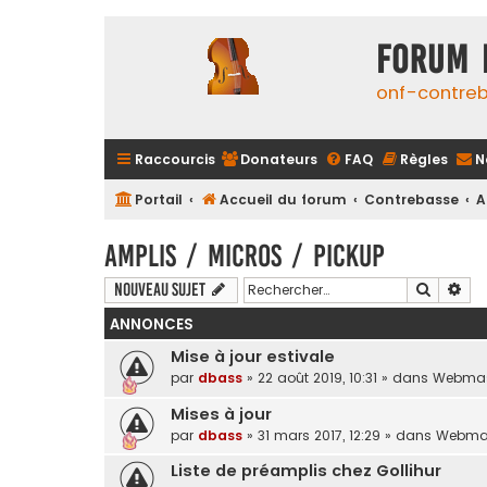
FORUM 
onf-contre
Raccourcis
Donateurs
FAQ
Règles
N
Portail
Accueil du forum
Contrebasse
A
Amplis / Micros / Pickup
Recherc
Rec
Nouveau sujet
ANNONCES
Mise à jour estivale
par
dbass
»
22 août 2019, 10:31
» dans
Webmas
Mises à jour
par
dbass
»
31 mars 2017, 12:29
» dans
Webma
Liste de préamplis chez Gollihur