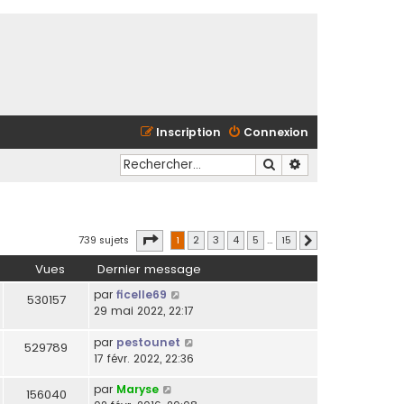
Inscription
Connexion
Rechercher
Recherche avancé
Page
1
sur
15
739 sujets
1
2
3
4
5
…
15
Suivant
Vues
Dernier message
par
ficelle69
530157
29 mai 2022, 22:17
par
pestounet
529789
17 févr. 2022, 22:36
par
Maryse
156040