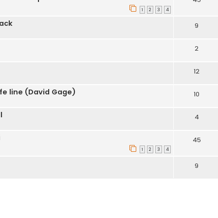
1
2
3
4
jack
9
2
12
ife line (David Gage)
10
l
4
i
45
1
2
3
4
9