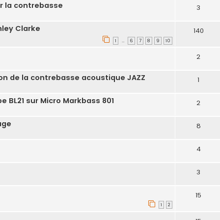
r la contrebasse
3
ley Clarke
140
1
6
7
8
9
10
…
2
on de la contrebasse acoustique JAZZ
1
pe BL21 sur Micro Markbass 801
2
age
8
4
3
15
1
2