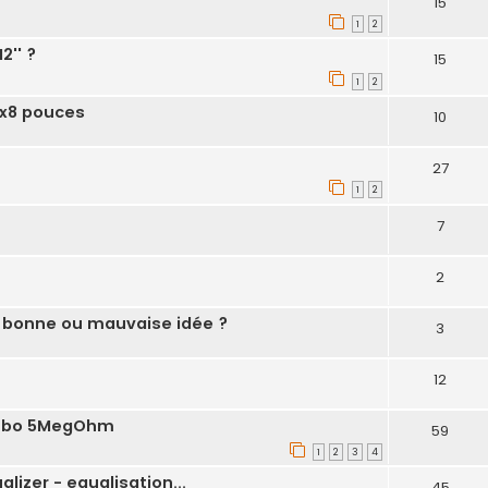
15
1
2
2'' ?
15
1
2
2x8 pouces
10
27
1
2
7
2
: bonne ou mauvaise idée ?
3
12
Combo 5MegOhm
59
1
2
3
4
lizer - equalisation...
45