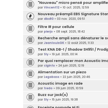
"Nouveau" micro pensé pour amplifie
par
Vincent12
»
10 oct. 2025, 12:59
Nouveau préampli EBS Signature Stan
par
dbx80
»
03 nov. 2020, 09:51
Filtre IR pour cellule
par
pierjo
»
08 sept. 2025, 18:42
Recherche ampli sans dénaturer le s
par
JeanlouisGK
»
12 août 2025, 11:33
Test KNA DB-1 / Shadow SH951 / Prodi
par
Sly
»
19 juil. 2025, 00:14
Par quoi remplacer mon Acoustic Im
par
ciginfo
»
24 juin 2025, 12:19
Alimentation sur un piezo
par
Legabass
»
22 juin 2025, 20:46
Acoustic image en rade
par
fredo
»
09 juin 2025, 10:59
Buzz sur jack(s)
par
Sly
»
15 juin 2025, 19:38
Enceinte nomade Hi Fi