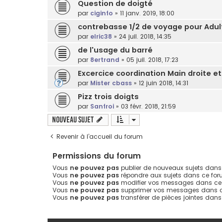
Question de doigté
par
ciginfo
»
11 janv. 2019, 18:00
contrebasse 1/2 de voyage pour Adul
par
elric38
»
24 juil. 2018, 14:35
de l'usage du barré
par
8ertrand
»
05 juil. 2018, 17:23
Excercice coordination Main droite et
par
Mister cbass
»
12 juin 2018, 14:31
Pizz trois doigts
par
Sanfroi
»
03 févr. 2018, 21:59
Nouveau sujet
Revenir à l’accueil du forum
Permissions du forum
Vous
ne pouvez pas
publier de nouveaux sujets dans
Vous
ne pouvez pas
répondre aux sujets dans ce fo
Vous
ne pouvez pas
modifier vos messages dans ce
Vous
ne pouvez pas
supprimer vos messages dans 
Vous
ne pouvez pas
transférer de pièces jointes dan