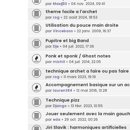
par
Max@3
»
04 nov. 2024, 09:41
theme facile a l'archet
par
rog
»
22 août 2024, 18:53
Utilisation du pouce main droite
par
Vincebass
»
22 janv. 2009, 16:37
Pupitre et big Band
par
Dje
»
04 juil. 2022, 17:36
Ponk et sponk / Ghost notes
par
michif
»
04 juil. 2014, 22:05
technique archet a faire ou pas faire
par
rog
»
11 mars 2023, 19:19
Accompagnement basique sur un acc
par
laurent84
»
12 mai 2016, 13:28
Technique pizz
par
Django
»
13 févr. 2023, 10:55
Jouer seulement avec la main gauc
par
eda
»
29 oct. 2022, 00:26
Jiri Slavik : harmoniques artificielles