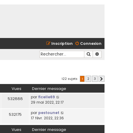
Inscription
Connexion
Rechercher
Recherche avancé
122 sujets
1
2
3
Suivant
Vues
Dernier message
par
ficelle69
532888
29 mai 2022, 22:17
par
pestounet
532175
17 févr. 2022, 22:36
Vues
Dernier message