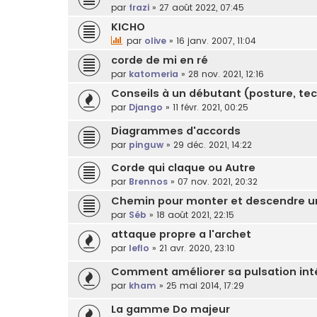
par
frazi
»
27 août 2022, 07:45
KICHO
par
olive
»
16 janv. 2007, 11:04
corde de mi en ré
par
katomeria
»
28 nov. 2021, 12:16
Conseils à un débutant (posture, tec
par
Django
»
11 févr. 2021, 00:25
Diagrammes d'accords
par
pinguw
»
29 déc. 2021, 14:22
Corde qui claque ou Autre
par
Brennos
»
07 nov. 2021, 20:32
Chemin pour monter et descendre
par
Séb
»
18 août 2021, 22:15
attaque propre a l'archet
par
leflo
»
21 avr. 2020, 23:10
Comment améliorer sa pulsation int
par
kham
»
25 mai 2014, 17:29
La gamme Do majeur