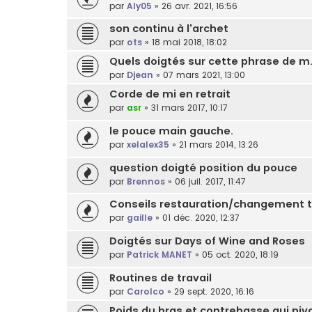
par
Aly05
»
26 avr. 2021, 16:56
son continu à l'archet
par
ots
»
18 mai 2018, 18:02
Quels doigtés sur cette phrase de m..
par
Djean
»
07 mars 2021, 13:00
Corde de mi en retrait
par
asr
»
31 mars 2017, 10:17
le pouce main gauche.
par
xelalex35
»
21 mars 2014, 13:26
question doigté position du pouce
par
Brennos
»
06 juil. 2017, 11:47
Conseils restauration/changement 
par
gaille
»
01 déc. 2020, 12:37
Doigtés sur Days of Wine and Roses
par
Patrick MANET
»
05 oct. 2020, 18:19
Routines de travail
par
Carolco
»
29 sept. 2020, 16:16
Poids du bras et contrebasse qui pi