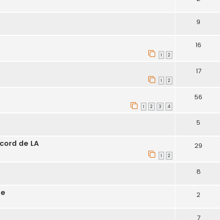
9
16
1
2
17
1
2
56
1
2
3
4
5
ord de LA
29
1
2
8
he
2
7