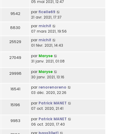
05 mai 2021, 12:47
par
ficelle69
9542
21 avr. 2021, 17:37
par
michif
8830
07 mars 2021, 19:56
par
michif
25529
01 févr. 2021, 14:43
par
Maryse
27049
31 janv. 2021, 01:08
par
Maryse
29998
30 janv. 2021, 13:16
par
renorenoreno
16541
03 déc. 2020, 22:26
par
Patrick MANET
15196
07 oct. 2020, 21:41
par
Patrick MANET
9983
06 oct. 2020, 17:40
par
bass30et1