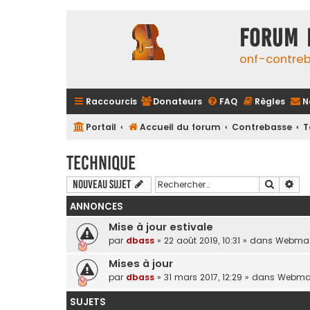
FORUM 
onf-contre
Raccourcis
Donateurs
FAQ
Règles
N
Portail
Accueil du forum
Contrebasse
T
Technique
Recherc
Rec
Nouveau sujet
ANNONCES
Mise à jour estivale
par
dbass
»
22 août 2019, 10:31
» dans
Webmas
Mises à jour
par
dbass
»
31 mars 2017, 12:29
» dans
Webma
SUJETS