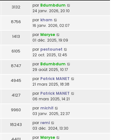
par
Bdumbdum
3132
24 janv. 2026, 20:10
par
kham
8756
16 janv. 2026, 02:07
par
Maryse
1413
01 déc. 2025, 19:09
par
pestounet
6105
22 oct. 2025, 12:45
par
Bdumbdum
8747
29 août 2025, 10:17
par
Patrick MANET
4945
21 mars 2025, 18:38
par
Patrick MANET
4127
06 mars 2025, 14:21
par
michif
9960
03 janv. 2025, 22:37
par
remi
18243
03 déc. 2024, 13:30
par
Maryse
4401