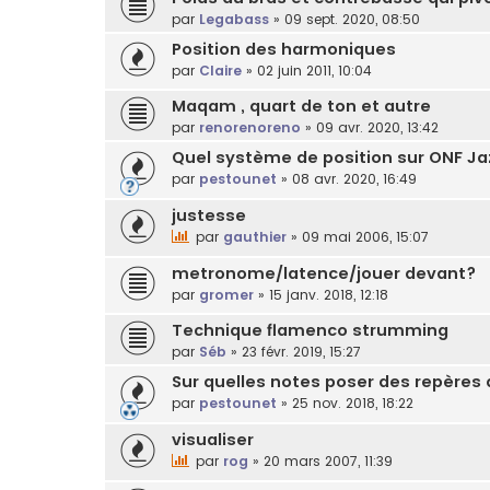
par
Legabass
»
09 sept. 2020, 08:50
Position des harmoniques
par
Claire
»
02 juin 2011, 10:04
Maqam , quart de ton et autre
par
renorenoreno
»
09 avr. 2020, 13:42
Quel système de position sur ONF Ja
par
pestounet
»
08 avr. 2020, 16:49
justesse
par
gauthier
»
09 mai 2006, 15:07
metronome/latence/jouer devant?
par
gromer
»
15 janv. 2018, 12:18
Technique flamenco strumming
par
Séb
»
23 févr. 2019, 15:27
Sur quelles notes poser des repères a
par
pestounet
»
25 nov. 2018, 18:22
visualiser
par
rog
»
20 mars 2007, 11:39