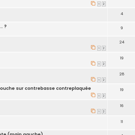
1
2
4
. ?
9
24
1
2
19
1
2
28
1
2
touche sur contrebasse contreplaquée
19
1
2
16
1
2
11
vote (main gauche)