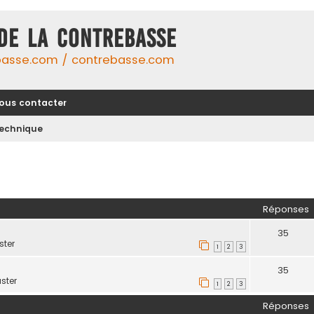
DE LA CONTREBASSE
basse.com / contrebasse.com
ous contacter
echnique
her
herche avancée
Réponses
35
ter
1
2
3
35
ster
1
2
3
Réponses