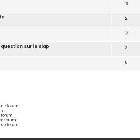
13
te
2
12
 question sur le slap
3
0
 ce forum
rum
 forum
ce forum
s ce forum