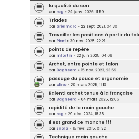
la qualité du son
par
rog
»
24 janv. 2026, 11:59
Triades
par
arielmarc
»
22 sept. 2021, 04:38
Travailler les positions à partir du ta
par
Pixef
»
30 nov. 2025, 22:21
points de repère
par
mfortin
»
22 juin 2025, 04:08
Archet, entre pointe et talon
par
Bagheera
»
15 nov. 2023, 23:59
passage du pouce et ergonomie
par
cline
»
20 mars 2025, 11:13
Ralenti archet tenue à la française
par
Bagheera
»
04 mars 2025, 12:06
rapidité de la main gauche
par
rog
»
29 déc. 2024, 18:38
Il est grand ce manche !!!
par
Enola
»
15 févr. 2015, 01:32
Technique main gauche