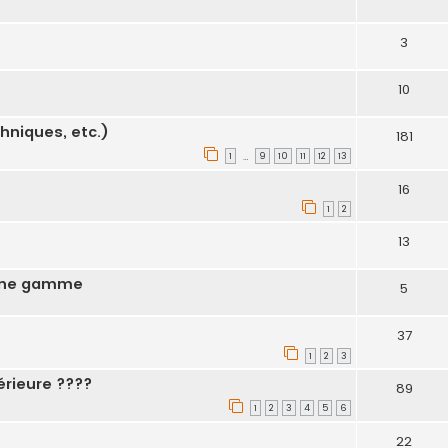
3
10
hniques, etc.)
181
1
9
10
11
12
13
…
16
1
2
13
 une gamme
5
37
1
2
3
érieure ????
89
1
2
3
4
5
6
22