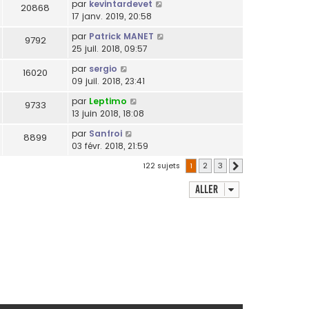
par
kevintardevet
20868
17 janv. 2019, 20:58
par
Patrick MANET
9792
25 juil. 2018, 09:57
par
sergio
16020
09 juil. 2018, 23:41
par
Leptimo
9733
13 juin 2018, 18:08
par
Sanfroi
8899
03 févr. 2018, 21:59
122 sujets
1
2
3
Suivant
Aller