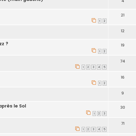
4
21
1
2
12
zz ?
19
1
2
74
1
2
3
4
5
16
1
2
9
près le Sol
30
1
2
3
71
1
2
3
4
5