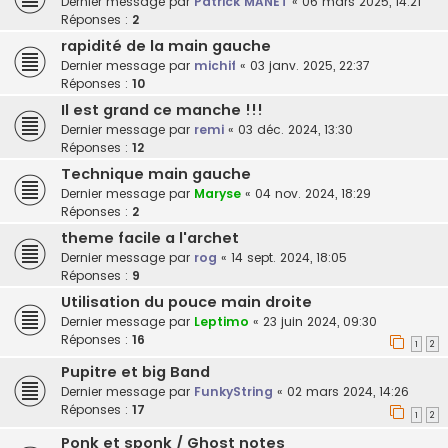
Dernier message par
Patrick MANET
«
06 mars 2025, 14:21
Réponses :
2
rapidité de la main gauche
Dernier message par
michif
«
03 janv. 2025, 22:37
Réponses :
10
Il est grand ce manche !!!
Dernier message par
remi
«
03 déc. 2024, 13:30
Réponses :
12
Technique main gauche
Dernier message par
Maryse
«
04 nov. 2024, 18:29
Réponses :
2
theme facile a l'archet
Dernier message par
rog
«
14 sept. 2024, 18:05
Réponses :
9
Utilisation du pouce main droite
Dernier message par
Leptimo
«
23 juin 2024, 09:30
Réponses :
16
1
2
Pupitre et big Band
Dernier message par
FunkyString
«
02 mars 2024, 14:26
Réponses :
17
1
2
Ponk et sponk / Ghost notes