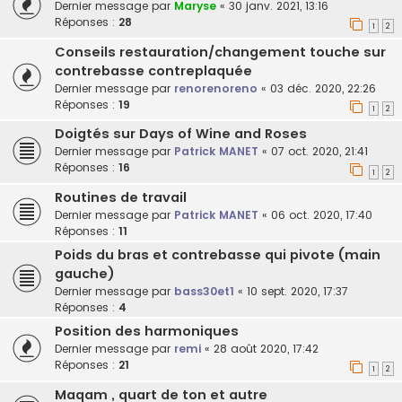
Dernier message par
Maryse
«
30 janv. 2021, 13:16
Réponses :
28
1
2
Conseils restauration/changement touche sur
contrebasse contreplaquée
Dernier message par
renorenoreno
«
03 déc. 2020, 22:26
Réponses :
19
1
2
Doigtés sur Days of Wine and Roses
Dernier message par
Patrick MANET
«
07 oct. 2020, 21:41
Réponses :
16
1
2
Routines de travail
Dernier message par
Patrick MANET
«
06 oct. 2020, 17:40
Réponses :
11
Poids du bras et contrebasse qui pivote (main
gauche)
Dernier message par
bass30et1
«
10 sept. 2020, 17:37
Réponses :
4
Position des harmoniques
Dernier message par
remi
«
28 août 2020, 17:42
Réponses :
21
1
2
Maqam , quart de ton et autre