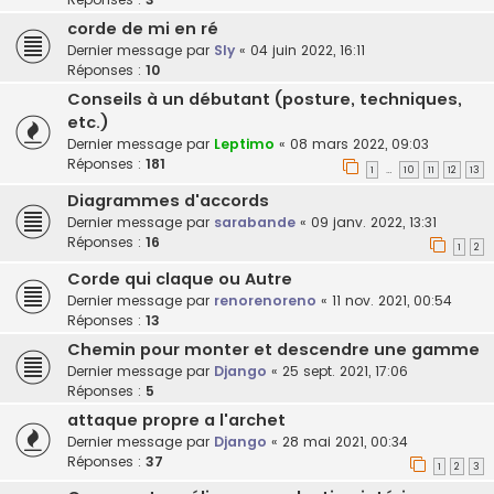
corde de mi en ré
Dernier message par
Sly
«
04 juin 2022, 16:11
Réponses :
10
Conseils à un débutant (posture, techniques,
etc.)
Dernier message par
Leptimo
«
08 mars 2022, 09:03
Réponses :
181
1
10
11
12
13
…
Diagrammes d'accords
Dernier message par
sarabande
«
09 janv. 2022, 13:31
Réponses :
16
1
2
Corde qui claque ou Autre
Dernier message par
renorenoreno
«
11 nov. 2021, 00:54
Réponses :
13
Chemin pour monter et descendre une gamme
Dernier message par
Django
«
25 sept. 2021, 17:06
Réponses :
5
attaque propre a l'archet
Dernier message par
Django
«
28 mai 2021, 00:34
Réponses :
37
1
2
3