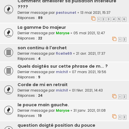
Comment améliorer sa pulsation intérieure
????
Dernier message par
pestounet
«
13 mai 2021, 15:37
Réponses :
89
1
2
3
4
5
6
La gamme Do majeur
Dernier message par
Maryse
«
05 mai 2021, 12:47
Réponses :
22
1
2
son continu à l'archet
Dernier message par
ficelle69
«
21 avr. 2021, 17:37
Réponses :
4
Quels doigtés sur cette phrase de m... ?
Dernier message par
michif
«
07 mars 2021, 19:56
Réponses :
9
Corde de mi en retrait
Dernier message par
michif
«
01 févr. 2021, 14:43
Réponses :
24
1
2
le pouce main gauche.
Dernier message par
Maryse
«
31 janv. 2021, 01:08
Réponses :
19
1
2
question doigté position du pouce