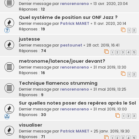
Dernier message par
renorenoreno
«
13 avr. 2020, 23:04
Réponses :
12
Quel système de position sur ONF Jazz ?
Dernier message par
Patrick MANET
«
11 avr. 2020, 20:14
Réponses :
19
1
2
justesse
Dernier message par
pestounet
«
28 oct. 2019, 16:41
Réponses :
74
1
2
3
4
5
metronome/latence/jouer devant?
Dernier message par
renorenoreno
«
31 mai 2019, 13:30
Réponses :
16
1
2
Technique flamenco strumming
Dernier message par
renorenoreno
«
31 mai 2019, 13:25
Réponses :
9
Sur quelles notes poser des repères après le Sol
Dernier message par
renorenoreno
«
31 mai 2019, 10:00
Réponses :
30
1
2
3
visualiser
Dernier message par
Patrick MANET
«
25 janv. 2019, 19:30
Réponses :
71
1
2
3
4
5