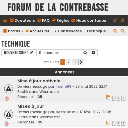
FORUM DE LA CONTREBASSE
Donateurs
FAQ
Règles
Nous contacter
R
R
Portail
Accueil du forum
Contrebasse
Technique
e
e
Technique
c
c
Rechercher
Recherche avancé
Nouveau sujet
h
h
e
e
122 sujets
1
2
3
Suivant
r
r
Annonces
c
c
Mise à jour estivale
h
h
Dernier message par
ficelle69
«
29 mai 2022, 22:17
e
e
Publié dans
Webmaster
Réponses :
35
r
r
1
2
3
Mises à jour
Dernier message par
pestounet
«
17 févr. 2022, 22:36
Publié dans
Webmaster
Réponses :
35
1
2
3