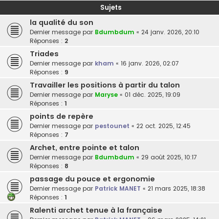
Sujets
la qualité du son
Dernier message par
Bdumbdum
«
24 janv. 2026, 20:10
Réponses :
2
Triades
Dernier message par
kham
«
16 janv. 2026, 02:07
Réponses :
9
Travailler les positions à partir du talon
Dernier message par
Maryse
«
01 déc. 2025, 19:09
Réponses :
1
points de repère
Dernier message par
pestounet
«
22 oct. 2025, 12:45
Réponses :
7
Archet, entre pointe et talon
Dernier message par
Bdumbdum
«
29 août 2025, 10:17
Réponses :
8
passage du pouce et ergonomie
Dernier message par
Patrick MANET
«
21 mars 2025, 18:38
Réponses :
1
Ralenti archet tenue à la française