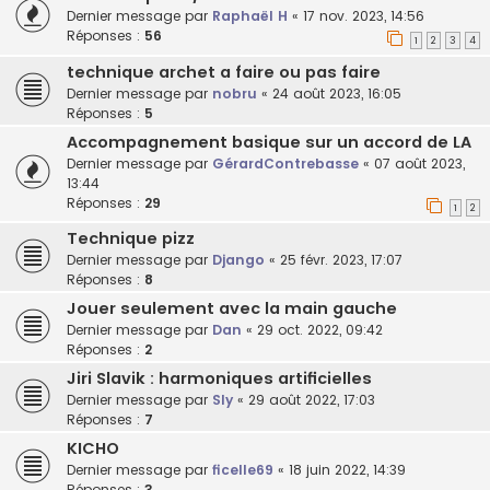
Dernier message par
Raphaël H
«
17 nov. 2023, 14:56
Réponses :
56
1
2
3
4
technique archet a faire ou pas faire
Dernier message par
nobru
«
24 août 2023, 16:05
Réponses :
5
Accompagnement basique sur un accord de LA
Dernier message par
GérardContrebasse
«
07 août 2023,
13:44
Réponses :
29
1
2
Technique pizz
Dernier message par
Django
«
25 févr. 2023, 17:07
Réponses :
8
Jouer seulement avec la main gauche
Dernier message par
Dan
«
29 oct. 2022, 09:42
Réponses :
2
Jiri Slavik : harmoniques artificielles
Dernier message par
Sly
«
29 août 2022, 17:03
Réponses :
7
KICHO
Dernier message par
ficelle69
«
18 juin 2022, 14:39
Réponses :
3