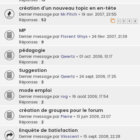
création d'un nouveau topic en en-tête
Dernier message par
Mr.Pitch
«
19 avr. 2007, 23:55
Réponses :
52
1
2
3
4
MP
Dernier message par
Florent Ghys
«
24 févr. 2007, 21:39
Réponses :
9
pédagogie
Dernier message par
Qwertz
«
01 oct. 2006, 10:17
Réponses :
2
Suggestion
Dernier message par
Qwertz
«
24 sept. 2006, 17:25
Réponses :
3
mode emploi
Dernier message par
rog
«
16 août 2006, 17:54
Réponses :
2
création de groupes pour le forum
Dernier message par
Pierre
«
13 juin 2006, 23:07
Réponses :
2
Enquète de Satisfaction
Dernier message par
Vinscent
«
15 sept. 2008, 22:28