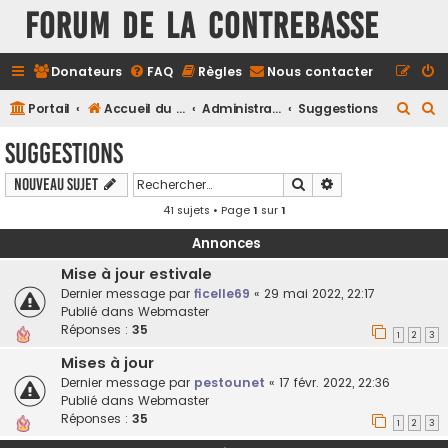
FORUM DE LA CONTREBASSE
Donateurs
FAQ
Règles
Nous contacter
R
R
Portail
Accueil du forum
Administration
Suggestions
e
e
Suggestions
c
c
Rechercher
Recherche avancé
Nouveau sujet
h
h
41 sujets • Page
1
sur
1
e
e
r
r
Annonces
c
c
Mise à jour estivale
h
h
Dernier message par
ficelle69
«
29 mai 2022, 22:17
Publié dans
Webmaster
e
e
Réponses :
35
1
2
3
r
r
Mises à jour
Dernier message par
pestounet
«
17 févr. 2022, 22:36
Publié dans
Webmaster
Réponses :
35
1
2
3