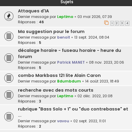
Sujets
Attaques d'IA
Dernier message par
Leptimo
«
03 mai 2026, 07:39
Réponses :
46
1
2
3
4
Ma suggestion pour le forum
Dernier message par
benoit
«
13 sept. 2024, 08:04
Réponses :
5
décalage horaire - fuseau horaire - heure du
forum
Dernier message par
Patrick MANET
«
08 nov. 2023, 20:06
Réponses :
5
combo Markbass 121 lite Alain Caron
Dernier message par
Bdumbdum
«
14 août 2023, 18:49
recherche avec des mots courts
Dernier message par
Leptimo
«
02 déc. 2022, 20:08
Réponses :
3
rubrique "Bass Solo + 1" ou "duo contrebasse" et
...
Dernier message par
vavou
«
02 sept. 2022, 11:01
Réponses :
2