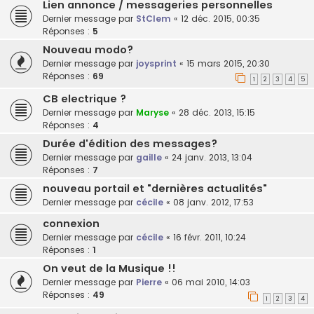
Lien annonce / messageries personnelles
Dernier message par
StClem
«
12 déc. 2015, 00:35
Réponses :
5
Nouveau modo?
Dernier message par
joysprint
«
15 mars 2015, 20:30
Réponses :
69
1
2
3
4
5
CB electrique ?
Dernier message par
Maryse
«
28 déc. 2013, 15:15
Réponses :
4
Durée d'édition des messages?
Dernier message par
gaille
«
24 janv. 2013, 13:04
Réponses :
7
nouveau portail et "dernières actualités"
Dernier message par
cécile
«
08 janv. 2012, 17:53
connexion
Dernier message par
cécile
«
16 févr. 2011, 10:24
Réponses :
1
On veut de la Musique !!
Dernier message par
Pierre
«
06 mai 2010, 14:03
Réponses :
49
1
2
3
4