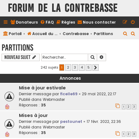
FORUM DE LA CONTREBASSE
Donateurs
FAQ
Règles
Nous contacter
R
R
Portail
Accueil du forum
Contrebasse
Partitions
e
e
Partitions
c
c
Rechercher
Recherche avancé
Nouveau sujet
h
h
e
e
242 sujets
1
2
3
4
5
Suivant
r
r
Annonces
c
c
Mise à jour estivale
h
h
Dernier message par
ficelle69
«
29 mai 2022, 22:17
e
e
Publié dans
Webmaster
Réponses :
35
r
r
1
2
3
Mises à jour
Dernier message par
pestounet
«
17 févr. 2022, 22:36
Publié dans
Webmaster
Réponses :
35
1
2
3