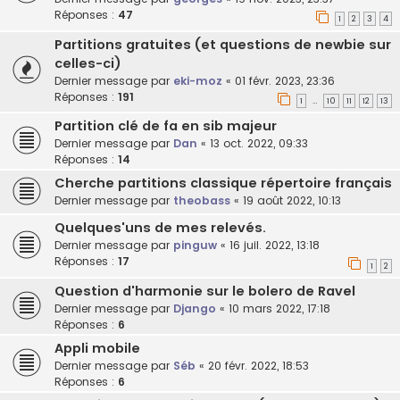
Réponses :
47
1
2
3
4
Partitions gratuites (et questions de newbie sur
celles-ci)
Dernier message par
eki-moz
«
01 févr. 2023, 23:36
Réponses :
191
1
10
11
12
13
…
Partition clé de fa en sib majeur
Dernier message par
Dan
«
13 oct. 2022, 09:33
Réponses :
14
Cherche partitions classique répertoire français
Dernier message par
theobass
«
19 août 2022, 10:13
Quelques'uns de mes relevés.
Dernier message par
pinguw
«
16 juil. 2022, 13:18
Réponses :
17
1
2
Question d'harmonie sur le bolero de Ravel
Dernier message par
Django
«
10 mars 2022, 17:18
Réponses :
6
Appli mobile
Dernier message par
Séb
«
20 févr. 2022, 18:53
Réponses :
6