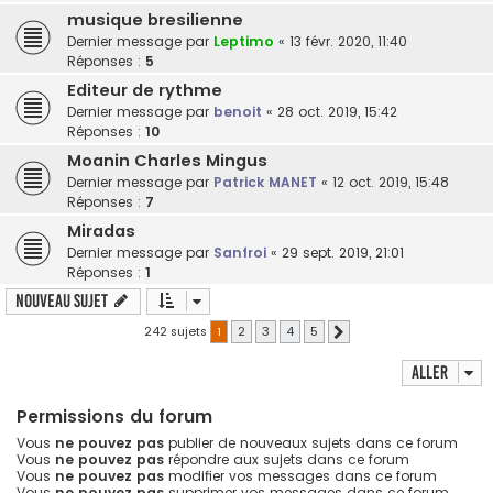
musique bresilienne
Dernier message par
Leptimo
«
13 févr. 2020, 11:40
Réponses :
5
Editeur de rythme
Dernier message par
benoit
«
28 oct. 2019, 15:42
Réponses :
10
Moanin Charles Mingus
Dernier message par
Patrick MANET
«
12 oct. 2019, 15:48
Réponses :
7
Miradas
Dernier message par
Sanfroi
«
29 sept. 2019, 21:01
Réponses :
1
Nouveau sujet
242 sujets
1
2
3
4
5
Suivant
Aller
Permissions du forum
Vous
ne pouvez pas
publier de nouveaux sujets dans ce forum
Vous
ne pouvez pas
répondre aux sujets dans ce forum
Vous
ne pouvez pas
modifier vos messages dans ce forum
Vous
ne pouvez pas
supprimer vos messages dans ce forum