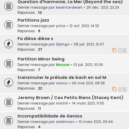
Question d'harmonie, La Mer (Beyond the sea)
Dernier message par
kevintardevet
«
28 déc. 2021, 23:24
Réponses :
10
Partitions jazz
Dernier message par
ycha
«
12 oct. 2021, 14:32
Réponses :
8
Fa dièse dièse x
Dernier message par
Django
«
08 juil. 2021, 10:07
Réponses :
27
1
2
Partition Minor Swing
Dernier message par
Maryse
«
01 juil. 2021, 10:06
Réponses :
7
transmuter le prélude de bach en sol M
Dernier message par
vavou
«
09 mai 2021, 08:38
Réponses :
22
1
2
Jeremy Brown / Ces Petits Riens (Stacey Kent)
Dernier message par
michif
«
14 mars 2021, 11:55
Réponses :
11
Incompatibilidade de Genios
Dernier message par
arielmarc
«
13 mars 2021, 00:44
Réponses :
4