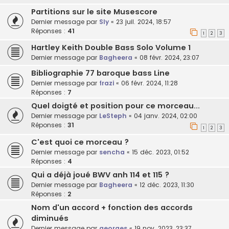
Partitions sur le site Musescore
Dernier message par
Sly
«
23 juil. 2024, 18:57
Réponses :
41
1
2
3
Hartley Keith Double Bass Solo Volume 1
Dernier message par
Bagheera
«
08 févr. 2024, 23:07
Bibliographie 77 baroque bass Line
Dernier message par
frazi
«
06 févr. 2024, 11:28
Réponses :
7
Quel doigté et position pour ce morceau...
Dernier message par
LeSteph
«
04 janv. 2024, 02:00
Réponses :
31
1
2
3
C'est quoi ce morceau ?
Dernier message par
sencha
«
15 déc. 2023, 01:52
Réponses :
4
Qui a déjà joué BWV anh 114 et 115 ?
Dernier message par
Bagheera
«
12 déc. 2023, 11:30
Réponses :
2
Nom d'un accord + fonction des accords
diminués
Dernier message par
georges
«
19 nov. 2023, 23:37