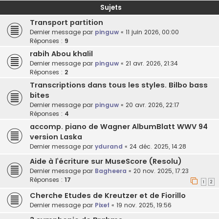
Sujets
Transport partition
Dernier message par
pinguw
«
11 juin 2026, 00:00
Réponses :
9
rabih Abou khalil
Dernier message par
pinguw
«
21 avr. 2026, 21:34
Réponses :
2
Transcriptions dans tous les styles. Bilbo bass
bites
Dernier message par
pinguw
«
20 avr. 2026, 22:17
Réponses :
4
accomp. piano de Wagner AlbumBlatt WWV 94
version Laska
Dernier message par
ydurand
«
24 déc. 2025, 14:28
Aide à l’écriture sur MuseScore (Resolu)
Dernier message par
Bagheera
«
20 nov. 2025, 17:23
Réponses :
17
1
2
Cherche Etudes de Kreutzer et de Fiorillo
Dernier message par
Pixef
«
19 nov. 2025, 19:56