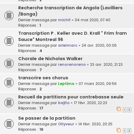
Recherche transcription de Angola (Lavilliers
/Bonga)
Dernier message par
michif
«
04 mai 2020, 07:40
Réponses :
1
Transcription P . Keller avec D. Krall " Frim fram
Sauce" Montreal 96
Dernier message par
arielmarc
«
24 avr. 2020, 00:06
Réponses :
4
Chorale de Nicholas Walker
Dernier message par
renorenoreno
«
23 avr. 2020, 21:23
Réponses :
7
transcrire ses chorus
Dernier message par
Leptimo
«
07 mars 2020, 09:56
Réponses :
2
Recueil de partitions pour contrebasse seule
Dernier message par
bajito
«
17 févr. 2020, 22:23
Réponses :
17
1
2
Se passer de la partition
Dernier message par
Ollyveur
«
14 févr. 2020, 20:25
Réponses :
16
1
2