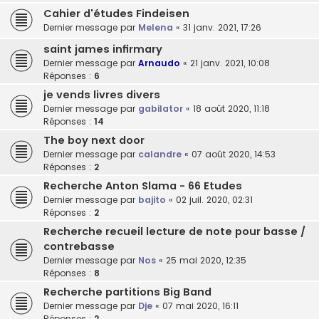
Cahier d'études Findeisen
Dernier message par
Melena
«
31 janv. 2021, 17:26
saint james infirmary
Dernier message par
Arnaudo
«
21 janv. 2021, 10:08
Réponses :
6
je vends livres divers
Dernier message par
gabilator
«
18 août 2020, 11:18
Réponses :
14
The boy next door
Dernier message par
calandre
«
07 août 2020, 14:53
Réponses :
2
Recherche Anton Slama - 66 Etudes
Dernier message par
bajito
«
02 juil. 2020, 02:31
Réponses :
2
Recherche recueil lecture de note pour basse /
contrebasse
Dernier message par
Nos
«
25 mai 2020, 12:35
Réponses :
8
Recherche partitions Big Band
Dernier message par
Dje
«
07 mai 2020, 16:11
Réponses :
2