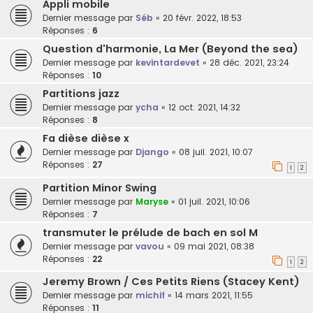
Appli mobile
Dernier message par
Séb
«
20 févr. 2022, 18:53
Réponses :
6
Question d'harmonie, La Mer (Beyond the sea)
Dernier message par
kevintardevet
«
28 déc. 2021, 23:24
Réponses :
10
Partitions jazz
Dernier message par
ycha
«
12 oct. 2021, 14:32
Réponses :
8
Fa dièse dièse x
Dernier message par
Django
«
08 juil. 2021, 10:07
Réponses :
27
1
2
Partition Minor Swing
Dernier message par
Maryse
«
01 juil. 2021, 10:06
Réponses :
7
transmuter le prélude de bach en sol M
Dernier message par
vavou
«
09 mai 2021, 08:38
Réponses :
22
1
2
Jeremy Brown / Ces Petits Riens (Stacey Kent)
Dernier message par
michif
«
14 mars 2021, 11:55
Réponses :
11