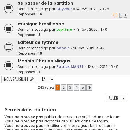
Se passer de la partition
Dernier message par
Ollyveur
«
14 févr. 2020, 20:25
Réponses :
16
1
2
musique bresilienne
Dernier message par
Leptimo
«
13 févr. 2020, 11:40
Réponses :
5
Editeur de rythme
Dernier message par
benoit
«
28 oct. 2019, 15:42
Réponses :
10
Moanin Charles Mingus
Dernier message par
Patrick MANET
«
12 oct. 2019, 15:48
Réponses :
7
Nouveau sujet
243 sujets
1
2
3
4
5
Suivant
Aller
Permissions du forum
Vous
ne pouvez pas
publier de nouveaux sujets dans ce forum
Vous
ne pouvez pas
répondre aux sujets dans ce forum
Vous
ne pouvez pas
modifier vos messages dans ce forum
Vous
ne pouvez pas
supprimer vos messages dans ce forum