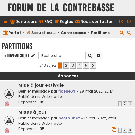
FORUM DE LA CONTREBASSE
Donateurs
FAQ
Règles
Nous contacter
R
R
Portail
Accueil du forum
Contrebasse
Partitions
e
e
Partitions
c
c
Rechercher
Recherche avancé
Nouveau sujet
h
h
e
e
243 sujets
1
2
3
4
5
Suivant
r
r
Annonces
c
c
Mise à jour estivale
h
h
Dernier message par
ficelle69
«
29 mai 2022, 22:17
e
e
Publié dans
Webmaster
Réponses :
35
r
r
1
2
3
Mises à jour
Dernier message par
pestounet
«
17 févr. 2022, 22:36
Publié dans
Webmaster
Réponses :
35
1
2
3