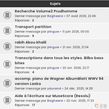
Sujets
Recherche Volume2 Prudhomme
Dernier message par
Bagheera
«
07 août 2026, 22:46
Réponses :
2
Transport partition
Dernier message par
pinguw
«
11 juin 2026, 00:00
Réponses :
9
rabih Abou khalil
Dernier message par
pinguw
«
21 avr. 2026, 21:34
Réponses :
2
Transcriptions dans tous les styles. Bilbo bass
bites
Dernier message par
pinguw
«
20 avr. 2026, 22:17
Réponses :
4
accomp. piano de Wagner AlbumBlatt WWV 94
version Laska
Dernier message par
ydurand
«
24 déc. 2025, 14:28
Aide à l’écriture sur MuseScore (Resolu)
Dernier message par
Bagheera
«
20 nov. 2025, 17:23
Réponses :
17
1
2