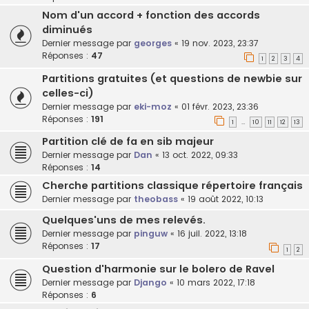
Nom d'un accord + fonction des accords
diminués
Dernier message par
georges
«
19 nov. 2023, 23:37
Réponses :
47
1
2
3
4
Partitions gratuites (et questions de newbie sur
celles-ci)
Dernier message par
eki-moz
«
01 févr. 2023, 23:36
Réponses :
191
1
10
11
12
13
…
Partition clé de fa en sib majeur
Dernier message par
Dan
«
13 oct. 2022, 09:33
Réponses :
14
Cherche partitions classique répertoire français
Dernier message par
theobass
«
19 août 2022, 10:13
Quelques'uns de mes relevés.
Dernier message par
pinguw
«
16 juil. 2022, 13:18
Réponses :
17
1
2
Question d'harmonie sur le bolero de Ravel
Dernier message par
Django
«
10 mars 2022, 17:18
Réponses :
6