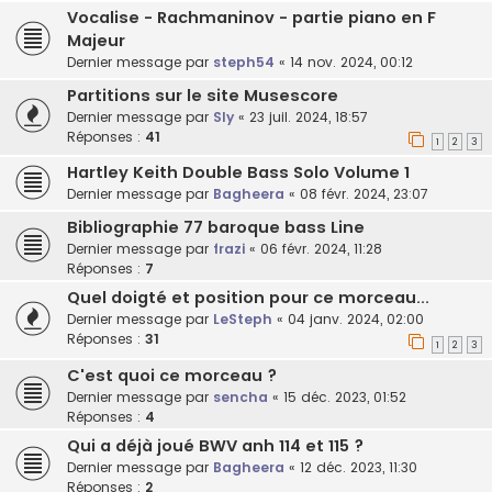
Vocalise - Rachmaninov - partie piano en F
Majeur
Dernier message par
steph54
«
14 nov. 2024, 00:12
Partitions sur le site Musescore
Dernier message par
Sly
«
23 juil. 2024, 18:57
Réponses :
41
1
2
3
Hartley Keith Double Bass Solo Volume 1
Dernier message par
Bagheera
«
08 févr. 2024, 23:07
Bibliographie 77 baroque bass Line
Dernier message par
frazi
«
06 févr. 2024, 11:28
Réponses :
7
Quel doigté et position pour ce morceau...
Dernier message par
LeSteph
«
04 janv. 2024, 02:00
Réponses :
31
1
2
3
C'est quoi ce morceau ?
Dernier message par
sencha
«
15 déc. 2023, 01:52
Réponses :
4
Qui a déjà joué BWV anh 114 et 115 ?
Dernier message par
Bagheera
«
12 déc. 2023, 11:30
Réponses :
2