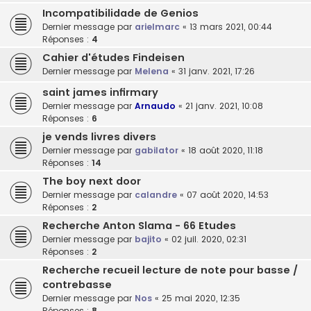
Incompatibilidade de Genios
Dernier message par
arielmarc
«
13 mars 2021, 00:44
Réponses :
4
Cahier d'études Findeisen
Dernier message par
Melena
«
31 janv. 2021, 17:26
saint james infirmary
Dernier message par
Arnaudo
«
21 janv. 2021, 10:08
Réponses :
6
je vends livres divers
Dernier message par
gabilator
«
18 août 2020, 11:18
Réponses :
14
The boy next door
Dernier message par
calandre
«
07 août 2020, 14:53
Réponses :
2
Recherche Anton Slama - 66 Etudes
Dernier message par
bajito
«
02 juil. 2020, 02:31
Réponses :
2
Recherche recueil lecture de note pour basse /
contrebasse
Dernier message par
Nos
«
25 mai 2020, 12:35
Réponses :
8