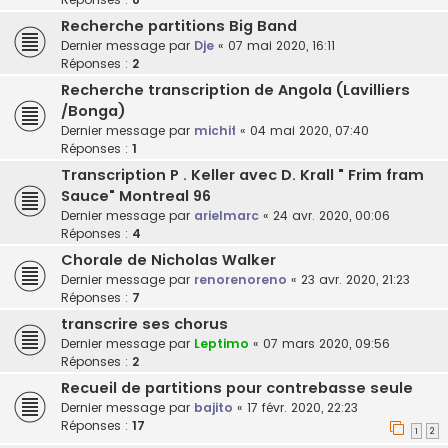
Recherche partitions Big Band
Dernier message par
Dje
«
07 mai 2020, 16:11
Réponses :
2
Recherche transcription de Angola (Lavilliers
/Bonga)
Dernier message par
michif
«
04 mai 2020, 07:40
Réponses :
1
Transcription P . Keller avec D. Krall " Frim fram
Sauce" Montreal 96
Dernier message par
arielmarc
«
24 avr. 2020, 00:06
Réponses :
4
Chorale de Nicholas Walker
Dernier message par
renorenoreno
«
23 avr. 2020, 21:23
Réponses :
7
transcrire ses chorus
Dernier message par
Leptimo
«
07 mars 2020, 09:56
Réponses :
2
Recueil de partitions pour contrebasse seule
Dernier message par
bajito
«
17 févr. 2020, 22:23
Réponses :
17
1
2