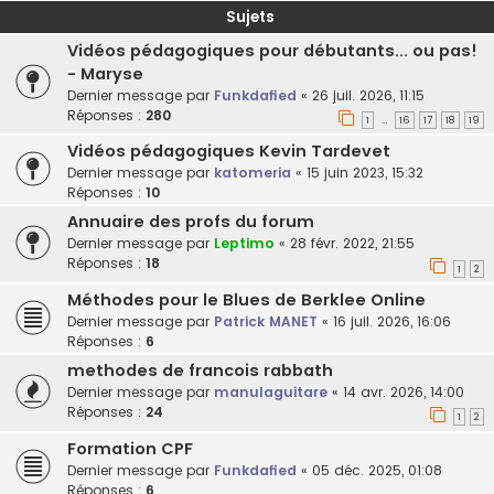
Sujets
Vidéos pédagogiques pour débutants... ou pas!
- Maryse
Dernier message par
Funkdafied
«
26 juil. 2026, 11:15
Réponses :
280
1
16
17
18
19
…
Vidéos pédagogiques Kevin Tardevet
Dernier message par
katomeria
«
15 juin 2023, 15:32
Réponses :
10
Annuaire des profs du forum
Dernier message par
Leptimo
«
28 févr. 2022, 21:55
Réponses :
18
1
2
Méthodes pour le Blues de Berklee Online
Dernier message par
Patrick MANET
«
16 juil. 2026, 16:06
Réponses :
6
methodes de francois rabbath
Dernier message par
manulaguitare
«
14 avr. 2026, 14:00
Réponses :
24
1
2
Formation CPF
Dernier message par
Funkdafied
«
05 déc. 2025, 01:08
Réponses :
6