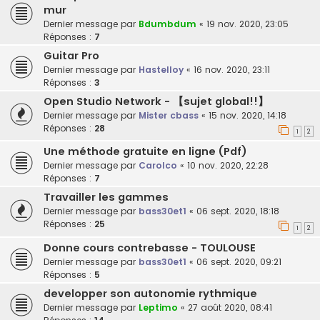
mur
Dernier message par
Bdumbdum
«
19 nov. 2020, 23:05
Réponses :
7
Guitar Pro
Dernier message par
Hastelloy
«
16 nov. 2020, 23:11
Réponses :
3
Open Studio Network - 【sujet global!!】
Dernier message par
Mister cbass
«
15 nov. 2020, 14:18
Réponses :
28
1
2
Une méthode gratuite en ligne (Pdf)
Dernier message par
Carolco
«
10 nov. 2020, 22:28
Réponses :
7
Travailler les gammes
Dernier message par
bass30et1
«
06 sept. 2020, 18:18
Réponses :
25
1
2
Donne cours contrebasse - TOULOUSE
Dernier message par
bass30et1
«
06 sept. 2020, 09:21
Réponses :
5
developper son autonomie rythmique
Dernier message par
Leptimo
«
27 août 2020, 08:41