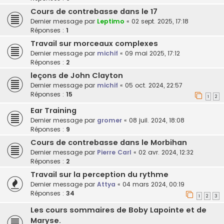
Cours de contrebasse dans le 17
Dernier message par
Leptimo
«
02 sept. 2025, 17:18
Réponses :
1
Travail sur morceaux complexes
Dernier message par
michif
«
09 mai 2025, 17:12
Réponses :
2
leçons de John Clayton
Dernier message par
michif
«
05 oct. 2024, 22:57
Réponses :
15
1
2
Ear Training
Dernier message par
gromer
«
08 juil. 2024, 18:08
Réponses :
9
Cours de contrebasse dans le Morbihan
Dernier message par
Pierre Carl
«
02 avr. 2024, 12:32
Réponses :
2
Travail sur la perception du rythme
Dernier message par
Attya
«
04 mars 2024, 00:19
Réponses :
34
1
2
3
Les cours sommaires de Boby Lapointe et de
Maryse.