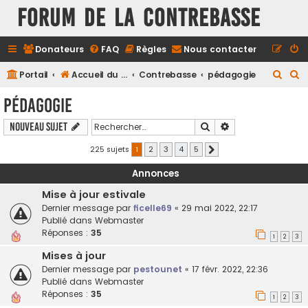
FORUM DE LA CONTREBASSE
Donateurs
FAQ
Règles
Nous contacter
R
R
Portail
Accueil du forum
Contrebasse
pédagogie
e
e
pédagogie
c
c
Rechercher
Recherche avancé
Nouveau sujet
h
h
e
e
225 sujets
1
2
3
4
5
Suivant
r
r
Annonces
c
c
Mise à jour estivale
h
h
Dernier message par
ficelle69
«
29 mai 2022, 22:17
e
e
Publié dans
Webmaster
Réponses :
35
r
r
1
2
3
Mises à jour
Dernier message par
pestounet
«
17 févr. 2022, 22:36
Publié dans
Webmaster
Réponses :
35
1
2
3