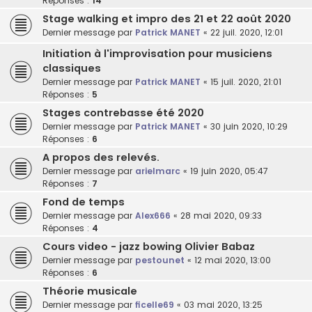
Réponses :
14
Stage walking et impro des 21 et 22 août 2020
Dernier message par
Patrick MANET
«
22 juil. 2020, 12:01
Initiation à l'improvisation pour musiciens
classiques
Dernier message par
Patrick MANET
«
15 juil. 2020, 21:01
Réponses :
5
Stages contrebasse été 2020
Dernier message par
Patrick MANET
«
30 juin 2020, 10:29
Réponses :
6
A propos des relevés.
Dernier message par
arielmarc
«
19 juin 2020, 05:47
Réponses :
7
Fond de temps
Dernier message par
Alex666
«
28 mai 2020, 09:33
Réponses :
4
Cours video - jazz bowing Olivier Babaz
Dernier message par
pestounet
«
12 mai 2020, 13:00
Réponses :
6
Théorie musicale
Dernier message par
ficelle69
«
03 mai 2020, 13:25