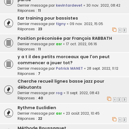
Dernier message par
kevintardevet
«
30 nov. 2022, 08:42
Réponses :
11
Ear training pour bassistes
Dernier message par
tigny
«
09 nov. 2022, 15:05
Réponses :
23
1
2
Position préconisée par François RABBATH
Dernier message par
asr
«
17 oct. 2022, 06:16
Réponses :
11
y a t il des petits morceaux que l'on peut
commencer a jouer tot?
Dernier message par
Patrick MANET
«
28 sept. 2022, 11:12
Réponses :
7
Cherche recueil lignes basse jazz pour
débutants
Dernier message par
rog
«
11 sept. 2022, 08:43
Réponses :
40
1
2
3
Rythme Euclidien
Dernier message par
asr
«
23 août 2022, 10:45
Réponses :
22
1
2
Méthode Boussaguet