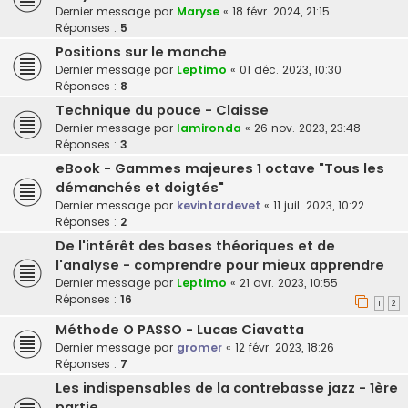
Dernier message par
Maryse
«
18 févr. 2024, 21:15
Réponses :
5
Positions sur le manche
Dernier message par
Leptimo
«
01 déc. 2023, 10:30
Réponses :
8
Technique du pouce - Claisse
Dernier message par
lamironda
«
26 nov. 2023, 23:48
Réponses :
3
eBook - Gammes majeures 1 octave "Tous les
démanchés et doigtés"
Dernier message par
kevintardevet
«
11 juil. 2023, 10:22
Réponses :
2
De l'intérêt des bases théoriques et de
l'analyse - comprendre pour mieux apprendre
Dernier message par
Leptimo
«
21 avr. 2023, 10:55
Réponses :
16
1
2
Méthode O PASSO - Lucas Ciavatta
Dernier message par
gromer
«
12 févr. 2023, 18:26
Réponses :
7
Les indispensables de la contrebasse jazz - 1ère
partie