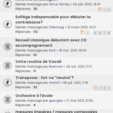
Dernier message par
vince family
«
04 juin 2022, 19:47
Réponses :
20
1
2
Solfège indispensable pour débuter la
contrebasse?
Dernier message par
Etienneg
«
12 mars 2022, 13:21
Réponses :
112
1
5
6
7
8
…
Recueil classique débutant avec CD
accompagnement
Dernier message par
Koâ
«
18 nov. 2021, 16:50
Réponses :
10
Votre routine de travail
Dernier message par
Brennos
«
24 oct. 2021, 17:11
Réponses :
11
Transposer : Est-ce "neutre"?
Dernier message par
michif
«
05 juil. 2021, 11:16
Réponses :
32
1
2
3
Orchestre à l'école
Dernier message par
georges
«
17 mai 2021, 21:03
Réponses :
4
mesures impaires / mesures composées