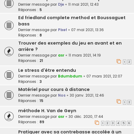
Dernier message par
Dje
«
11 mai 2021, 12:43
Réponses :
5
Ed friedland complete method et Boussaguet
bass
Dernier message par
Pixef
«
07 mai 2021, 13:36
Réponses :
8
Trouver des exemples du jeu en avant et en
arrière ?
Dernier message par
asr
«
11 mars 2021, 14:19
Réponses :
21
1
2
Le stress d'être entendu
Dernier message par
Bdumbdum
«
07 mars 2021, 22:07
Réponses :
3
Matériel pour cours à distance
Dernier message par
Nos
«
30 janv. 2021, 12:46
Réponses :
15
1
2
méthode H. Van de Geyn
Dernier message par
asr
«
30 déc. 2020, 17:44
Réponses :
89
1
2
3
4
5
6
Pratiquer avec sa contrebasse accolée à un