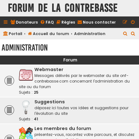
FORUM DE LA CONTREBASSE
Donateurs
FAQ
Règles
Nous contacter
R
R
Portail
Accueil du forum
Administration
e
e
Administration
c
c
h
h
Forum
e
e
Webmaster
r
r
Messages délivrés par le webmaster du site onf-
contrebasse.com concernant l'administration du
c
c
site ou du forum
h
h
Sujets :
25
e
e
Suggestions
r
r
déposez ici toutes vos idées et suggestions pour
l'évolution du site
Sujets :
41
Les membres du forum
présentez-vous, racontez votre parcours, et discutez