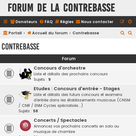
FORUM DE LA CONTREBASSE
Donateurs
FAQ
Règles
Nous contacter
R
R
Portail
Accueil du forum
Contrebasse
e
e
Contrebasse
c
c
h
h
Forum
e
e
Concours d'orchestre
r
r
Liste et détails des prochains concours
Sujets :
9
c
c
h
h
Etudes : Concours d'entrée - Stages
Liste et détails des futurs concours et examens
e
e
d'entrée dans les établissements musicaux (CNSM
r
r
/ CNR / ENM Cycles spécialisés...)
Sujets :
58
Concerts / Spectacles
Annoncez vos prochains concerts en solo ou
musique de chambre