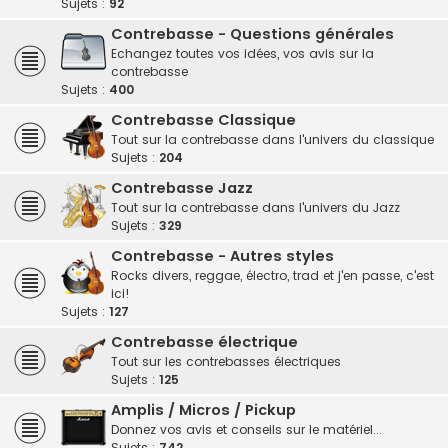
Sujets :
92
Contrebasse - Questions générales
Echangez toutes vos idées, vos avis sur la
contrebasse
Sujets :
400
Contrebasse Classique
Tout sur la contrebasse dans l'univers du classique
Sujets :
204
Contrebasse Jazz
Tout sur la contrebasse dans l'univers du Jazz
Sujets :
329
Contrebasse - Autres styles
Rocks divers, reggae, électro, trad et j'en passe, c'est
ici!
Sujets :
127
Contrebasse électrique
Tout sur les contrebasses électriques
Sujets :
125
Amplis / Micros / Pickup
Donnez vos avis et conseils sur le matériel...
Sujets :
742