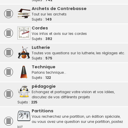
Archets de Contrebasse
Tout sur les archets
Sujets :
149
Cordes
Vos infos et avis sur les cordes
Sujets :
382
Lutherie
Toutes vos questions sur la lutherie, les réglages etc.
Sujets :
575
Technique
Parlons technique...
Sujets :
122
pédagogie
Echangez et partagez votre vision et vos idées,
discutez de vos différents projets
Sujets :
225
Partitions
Vous recherchez une partition, un édition spéciale,
ou vous avez une question sur une partition, postez
ici!