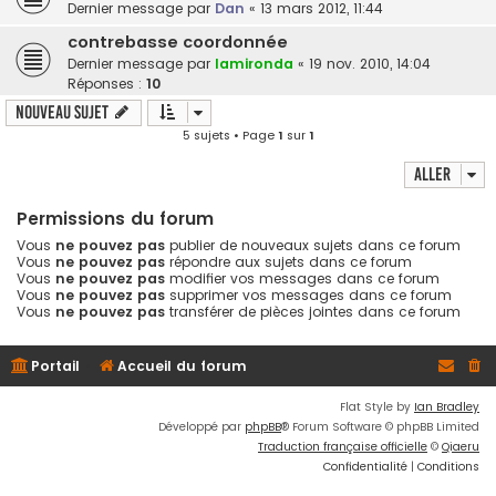
Dernier message par
Dan
«
13 mars 2012, 11:44
contrebasse coordonnée
Dernier message par
lamironda
«
19 nov. 2010, 14:04
Réponses :
10
Nouveau sujet
5 sujets • Page
1
sur
1
Aller
Permissions du forum
Vous
ne pouvez pas
publier de nouveaux sujets dans ce forum
Vous
ne pouvez pas
répondre aux sujets dans ce forum
Vous
ne pouvez pas
modifier vos messages dans ce forum
Vous
ne pouvez pas
supprimer vos messages dans ce forum
Vous
ne pouvez pas
transférer de pièces jointes dans ce forum
Portail
Accueil du forum
Flat Style by
Ian Bradley
Développé par
phpBB
® Forum Software © phpBB Limited
Traduction française officielle
©
Qiaeru
Confidentialité
|
Conditions