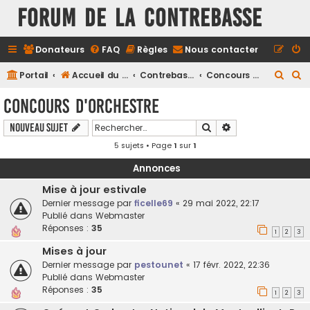
FORUM DE LA CONTREBASSE
Donateurs
FAQ
Règles
Nous contacter
R
R
Portail
Accueil du forum
Contrebasse
Concours d'orchestre
e
e
Concours d'orchestre
c
c
Rechercher
Recherche avancé
Nouveau sujet
h
h
5 sujets • Page
1
sur
1
e
e
r
r
Annonces
c
c
Mise à jour estivale
h
h
Dernier message par
ficelle69
«
29 mai 2022, 22:17
Publié dans
Webmaster
e
e
Réponses :
35
1
2
3
r
r
Mises à jour
Dernier message par
pestounet
«
17 févr. 2022, 22:36
Publié dans
Webmaster
Réponses :
35
1
2
3