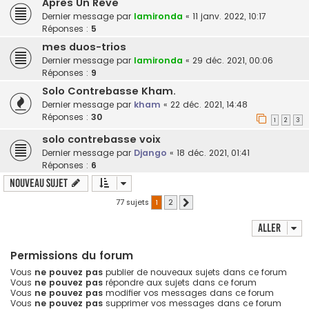
Après Un Rêve
Dernier message par
lamironda
«
11 janv. 2022, 10:17
Réponses :
5
mes duos-trios
Dernier message par
lamironda
«
29 déc. 2021, 00:06
Réponses :
9
Solo Contrebasse Kham.
Dernier message par
kham
«
22 déc. 2021, 14:48
Réponses :
30
1
2
3
solo contrebasse voix
Dernier message par
Django
«
18 déc. 2021, 01:41
Réponses :
6
Nouveau sujet
77 sujets
1
2
Suivant
Aller
Permissions du forum
Vous
ne pouvez pas
publier de nouveaux sujets dans ce forum
Vous
ne pouvez pas
répondre aux sujets dans ce forum
Vous
ne pouvez pas
modifier vos messages dans ce forum
Vous
ne pouvez pas
supprimer vos messages dans ce forum