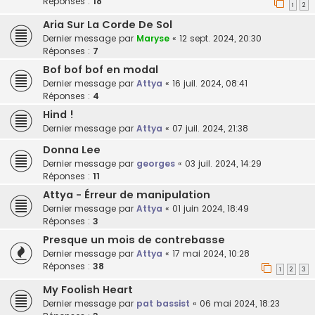
Réponses :
18
1
2
Aria Sur La Corde De Sol
Dernier message par
Maryse
«
12 sept. 2024, 20:30
Réponses :
7
Bof bof bof en modal
Dernier message par
Attya
«
16 juil. 2024, 08:41
Réponses :
4
Hind !
Dernier message par
Attya
«
07 juil. 2024, 21:38
Donna Lee
Dernier message par
georges
«
03 juil. 2024, 14:29
Réponses :
11
Attya - Érreur de manipulation
Dernier message par
Attya
«
01 juin 2024, 18:49
Réponses :
3
Presque un mois de contrebasse
Dernier message par
Attya
«
17 mai 2024, 10:28
Réponses :
38
1
2
3
My Foolish Heart
Dernier message par
pat bassist
«
06 mai 2024, 18:23