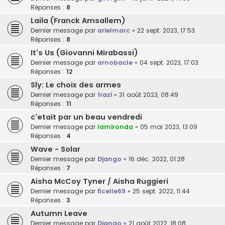
Réponses :
8
Laila (Franck Amsallem)
Dernier message par
arielmarc
«
22 sept. 2023, 17:53
Réponses :
8
It's Us (Giovanni Mirabassi)
Dernier message par
arnobacle
«
04 sept. 2023, 17:03
Réponses :
12
Sly: Le choix des armes
Dernier message par
frazi
«
31 août 2023, 08:49
Réponses :
11
c'etait par un beau vendredi
Dernier message par
lamironda
«
05 mai 2023, 13:09
Réponses :
4
Wave - Solar
Dernier message par
Django
«
16 déc. 2022, 01:28
Réponses :
7
Aisha McCoy Tyner / Aisha Ruggieri
Dernier message par
ficelle69
«
25 sept. 2022, 11:44
Réponses :
3
Autumn Leave
Dernier message par
Django
«
21 août 2022, 18:08