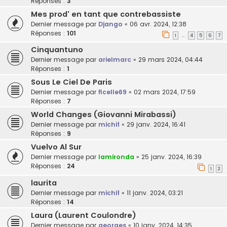
Réponses :
3
Mes prod' en tant que contrebassiste
Dernier message par
Django
«
06 avr. 2024, 12:38
Réponses :
101
1
4
5
6
7
…
Cinquantuno
Dernier message par
arielmarc
«
29 mars 2024, 04:44
Réponses :
1
Sous Le Ciel De Paris
Dernier message par
ficelle69
«
02 mars 2024, 17:59
Réponses :
7
World Changes (Giovanni Mirabassi)
Dernier message par
michif
«
29 janv. 2024, 16:41
Réponses :
9
Vuelvo Al Sur
Dernier message par
lamironda
«
25 janv. 2024, 16:39
Réponses :
24
1
2
laurita
Dernier message par
michif
«
11 janv. 2024, 03:21
Réponses :
14
Laura (Laurent Coulondre)
Dernier message par
georges
«
10 janv. 2024, 14:35