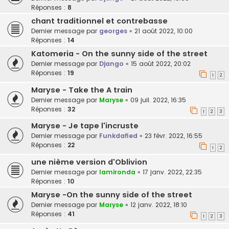
Réponses :
8
chant traditionnel et contrebasse
Dernier message par
georges
«
21 août 2022, 10:00
Réponses :
14
Katomeria - On the sunny side of the street
Dernier message par
Django
«
15 août 2022, 20:02
Réponses :
19
1
2
Maryse - Take the A train
Dernier message par
Maryse
«
09 juil. 2022, 16:35
Réponses :
32
1
2
3
Maryse - Je tape l'incruste
Dernier message par
Funkdafied
«
23 févr. 2022, 16:55
Réponses :
22
1
2
une nième version d'Oblivion
Dernier message par
lamironda
«
17 janv. 2022, 22:35
Réponses :
10
Maryse -On the sunny side of the street
Dernier message par
Maryse
«
12 janv. 2022, 18:10
Réponses :
41
1
2
3