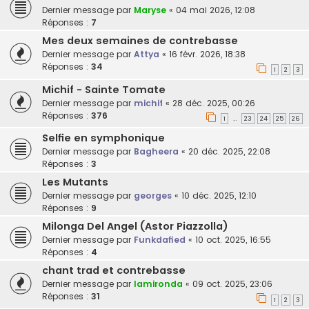
Dernier message par
Maryse
«
04 mai 2026, 12:08
Réponses :
7
Mes deux semaines de contrebasse
Dernier message par
Attya
«
16 févr. 2026, 18:38
Réponses :
34
1
2
3
Michif - Sainte Tomate
Dernier message par
michif
«
28 déc. 2025, 00:26
Réponses :
376
1
23
24
25
26
…
Selfie en symphonique
Dernier message par
Bagheera
«
20 déc. 2025, 22:08
Réponses :
3
Les Mutants
Dernier message par
georges
«
10 déc. 2025, 12:10
Réponses :
9
Milonga Del Angel (Astor Piazzolla)
Dernier message par
Funkdafied
«
10 oct. 2025, 16:55
Réponses :
4
chant trad et contrebasse
Dernier message par
lamironda
«
09 oct. 2025, 23:06
Réponses :
31
1
2
3