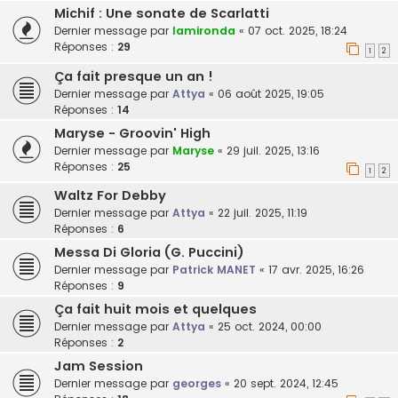
Michif : Une sonate de Scarlatti
Dernier message par
lamironda
«
07 oct. 2025, 18:24
Réponses :
29
1
2
Ça fait presque un an !
Dernier message par
Attya
«
06 août 2025, 19:05
Réponses :
14
Maryse - Groovin' High
Dernier message par
Maryse
«
29 juil. 2025, 13:16
Réponses :
25
1
2
Waltz For Debby
Dernier message par
Attya
«
22 juil. 2025, 11:19
Réponses :
6
Messa Di Gloria (G. Puccini)
Dernier message par
Patrick MANET
«
17 avr. 2025, 16:26
Réponses :
9
Ça fait huit mois et quelques
Dernier message par
Attya
«
25 oct. 2024, 00:00
Réponses :
2
Jam Session
Dernier message par
georges
«
20 sept. 2024, 12:45