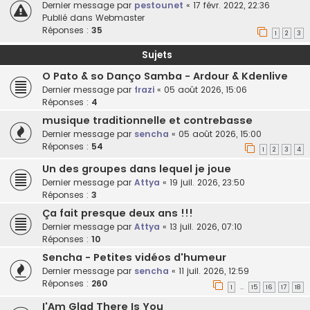
Dernier message par
pestounet
«
17 févr. 2022, 22:36
Publié dans
Webmaster
Réponses :
35
1
2
3
Sujets
O Pato & so Danço Samba - Ardour & Kdenlive
Dernier message par
frazi
«
05 août 2026, 15:06
Réponses :
4
musique traditionnelle et contrebasse
Dernier message par
sencha
«
05 août 2026, 15:00
Réponses :
54
1
2
3
4
Un des groupes dans lequel je joue
Dernier message par
Attya
«
19 juil. 2026, 23:50
Réponses :
3
Ça fait presque deux ans !!!
Dernier message par
Attya
«
13 juil. 2026, 07:10
Réponses :
10
Sencha - Petites vidéos d'humeur
Dernier message par
sencha
«
11 juil. 2026, 12:59
Réponses :
260
1
15
16
17
18
…
I'Am Glad There Is You