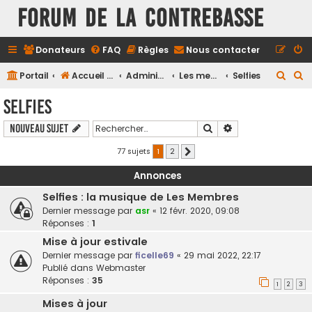
FORUM DE LA CONTREBASSE
Donateurs
FAQ
Règles
Nous contacter
R
R
Portail
Accueil du forum
Administration
Les membres du forum
Selfies
e
e
Selfies
c
c
Rechercher
Recherche avancé
Nouveau sujet
h
h
e
e
77 sujets
1
2
Suivant
r
r
Annonces
c
c
Selfies : la musique de Les Membres
h
h
Dernier message par
asr
«
12 févr. 2020, 09:08
e
e
Réponses :
1
r
r
Mise à jour estivale
Dernier message par
ficelle69
«
29 mai 2022, 22:17
Publié dans
Webmaster
Réponses :
35
1
2
3
Mises à jour