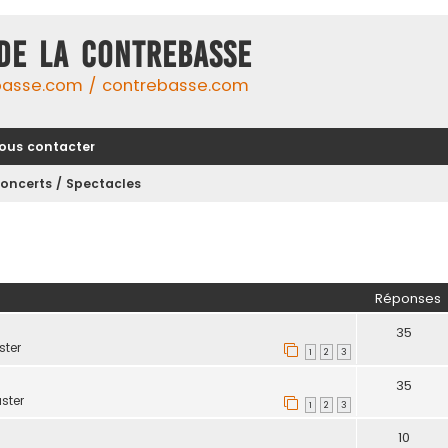
DE LA CONTREBASSE
basse.com / contrebasse.com
ous contacter
oncerts / Spectacles
her
herche avancée
Réponses
35
ter
1
2
3
35
ster
1
2
3
10