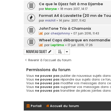
Ce que le Djazz fait à ma Djambe
par
Maryse
»
18 mars 2017, 14:17
Format A4 à Lavalette (20 mn de To
par
michif
»
14 janv. 2017, 11:42
JohnTone Trio à Chamonix
par
chezjohnny
»
07 juin 2016, 11:43
Wheel Caps débarque en normandie 
par
Leptimo
»
17 juil. 2016, 17:26
Nouveau sujet
Revenir à l’accueil du forum
Permissions du forum
Vous
ne pouvez pas
publier de nouveaux sujets dans
Vous
ne pouvez pas
répondre aux sujets dans ce fo
Vous
ne pouvez pas
modifier vos messages dans ce
Vous
ne pouvez pas
supprimer vos messages dans 
Vous
ne pouvez pas
transférer de pièces jointes dan
Portail
Accueil du forum