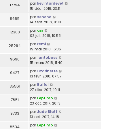
par
kevintardevet
17794
15 déc. 2018, 23:11
par
sencha
8685
14 sept. 2018, 11:30
par
asr
12300
02 juil. 2018, 10:58
par
remi
28264
19 mai 2018, 16:36
par
fantobass
9890
15 mars 2018, 11:40
par
Czarinette
9427
13 févr. 2018, 07:57
par
Buffal
35581
27 déc. 2017, 10:11
par
Leptimo
7851
23 oct. 2017, 20:13
par
Jude Blatt
9733
13 oct. 2017, 14:18
par
Leptimo
8534