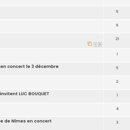
5
6
21
1
2
1
 en concert le 3 décembre
5
2
invitent LUC BOUQUET
1
4
e de Nîmes en concert
3