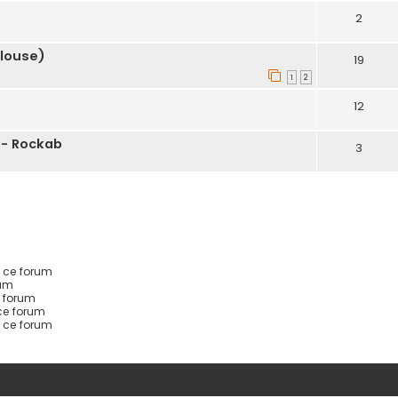
2
ulouse)
19
1
2
12
- Rockab
3
 ce forum
rum
 forum
ce forum
s ce forum