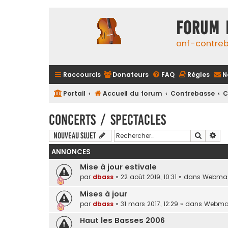
FORUM 
onf-contre
Raccourcis
Donateurs
FAQ
Règles
N
Portail
Accueil du forum
Contrebasse
C
Concerts / Spectacles
Recherc
Rec
Nouveau sujet
ANNONCES
Mise à jour estivale
par
dbass
»
22 août 2019, 10:31
» dans
Webmas
Mises à jour
par
dbass
»
31 mars 2017, 12:29
» dans
Webma
Haut les Basses 2006