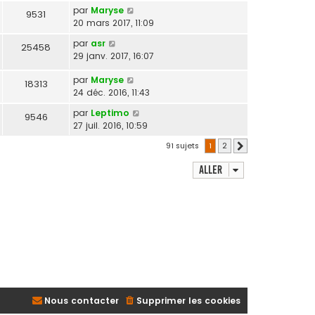
par
Maryse
9531
20 mars 2017, 11:09
par
asr
25458
29 janv. 2017, 16:07
par
Maryse
18313
24 déc. 2016, 11:43
par
Leptimo
9546
27 juil. 2016, 10:59
91 sujets
1
2
Suivant
Aller
Nous contacter
Supprimer les cookies