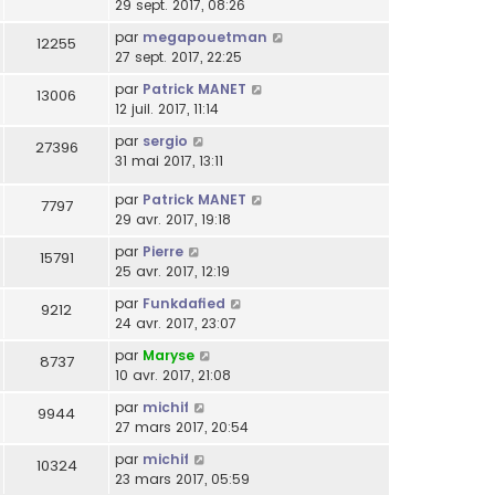
29 sept. 2017, 08:26
par
megapouetman
12255
27 sept. 2017, 22:25
par
Patrick MANET
13006
12 juil. 2017, 11:14
par
sergio
27396
31 mai 2017, 13:11
par
Patrick MANET
7797
29 avr. 2017, 19:18
par
Pierre
15791
25 avr. 2017, 12:19
par
Funkdafied
9212
24 avr. 2017, 23:07
par
Maryse
8737
10 avr. 2017, 21:08
par
michif
9944
27 mars 2017, 20:54
par
michif
10324
23 mars 2017, 05:59