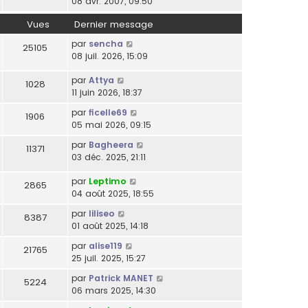
08 avr. 2007, 09:50
Vues
Dernier message
par
sencha
25105
08 juil. 2026, 15:09
par
Attya
1028
11 juin 2026, 18:37
par
ficelle69
1906
05 mai 2026, 09:15
par
Bagheera
11371
03 déc. 2025, 21:11
par
Leptimo
2865
04 août 2025, 18:55
par
liliseo
8387
01 août 2025, 14:18
par
alise119
21765
25 juil. 2025, 15:27
par
Patrick MANET
5224
06 mars 2025, 14:30