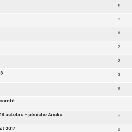
11
2
6
2
2
18
3
9
 comté
1
 18 octobre - péniche Anako
2
oct 2017
0