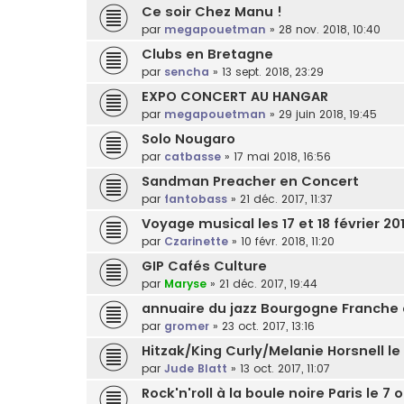
Ce soir Chez Manu !
par
megapouetman
»
28 nov. 2018, 10:40
Clubs en Bretagne
par
sencha
»
13 sept. 2018, 23:29
EXPO CONCERT AU HANGAR
par
megapouetman
»
29 juin 2018, 19:45
Solo Nougaro
par
catbasse
»
17 mai 2018, 16:56
Sandman Preacher en Concert
par
fantobass
»
21 déc. 2017, 11:37
Voyage musical les 17 et 18 février 20
par
Czarinette
»
10 févr. 2018, 11:20
GIP Cafés Culture
par
Maryse
»
21 déc. 2017, 19:44
annuaire du jazz Bourgogne Franche
par
gromer
»
23 oct. 2017, 13:16
Hitzak/King Curly/Melanie Horsnell le
par
Jude Blatt
»
13 oct. 2017, 11:07
Rock'n'roll à la boule noire Paris le 7 