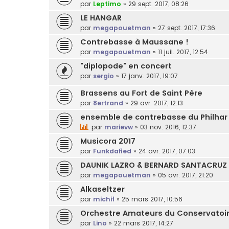
par
Leptimo
»
29 sept. 2017, 08:26
LE HANGAR
par
megapouetman
»
27 sept. 2017, 17:36
Contrebasse à Maussane !
par
megapouetman
»
11 juil. 2017, 12:54
"diplopode" en concert
par
sergio
»
17 janv. 2017, 19:07
Brassens au Fort de Saint Père
par
8ertrand
»
29 avr. 2017, 12:13
ensemble de contrebasse du Philhar
par
marievw
»
03 nov. 2016, 12:37
Musicora 2017
par
Funkdafied
»
24 avr. 2017, 07:03
DAUNIK LAZRO & BERNARD SANTACRUZ 
par
megapouetman
»
05 avr. 2017, 21:20
Alkaseltzer
par
michif
»
25 mars 2017, 10:56
Orchestre Amateurs du Conservatoir
par
Lino
»
22 mars 2017, 14:27