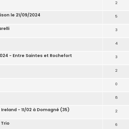
2
ison le 21/09/2024
5
relli
3
4
2024 - Entre Saintes et Rochefort
3
2
0
8
 Ireland - 11/02 à Domagné (35)
2
 Trio
6