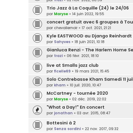
Trio Jazz à La Coquille (24) le 24/06
par
Maryse
»
14 juin 2022, 19:55
concert gratuit avec 6 groupes à To
par
chevaliernoir
»
17 oct. 2021, 21:21
Kyle EASTWOOD au Django Reinhardt 
par
Sahyves
»
18 juin 2021, 10:18
Gianluca Renzi - The Harlem Home S
par
frazi
»
06 févr. 2021, 18:10
live at Smalls jazz club
par
ficelle69
»
19 mars 2021, 15:45
Solo Contrebasse Kham Samedi 11 jui
par
kham
»
10 juil. 2020, 10:47
McCartney - tournée 2020
par
Maryse
»
02 déc. 2019, 22:02
"What a Day!" En concert
par
jonathan
»
03 avr. 2015, 08:47
Bottesini à 2
par
Senza sordini
»
22 nov. 2017, 09:32