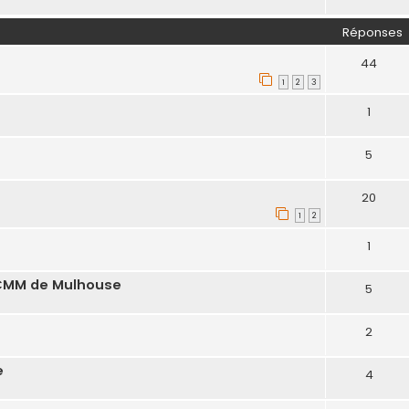
Réponses
44
1
2
3
1
5
20
1
2
1
 CMM de Mulhouse
5
2
e
4