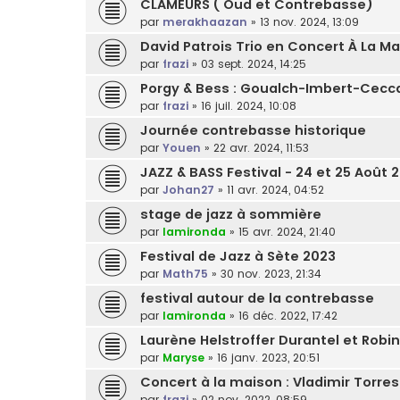
CLAMEURS ( Oud et Contrebasse)
par
merakhaazan
»
13 nov. 2024, 13:09
David Patrois Trio en Concert À La Ma
par
frazi
»
03 sept. 2024, 14:25
Porgy & Bess : Goualch-Imbert-Cecca
par
frazi
»
16 juil. 2024, 10:08
Journée contrebasse historique
par
Youen
»
22 avr. 2024, 11:53
JAZZ & BASS Festival - 24 et 25 Août 
par
Johan27
»
11 avr. 2024, 04:52
stage de jazz à sommière
par
lamironda
»
15 avr. 2024, 21:40
Festival de Jazz à Sète 2023
par
Math75
»
30 nov. 2023, 21:34
festival autour de la contrebasse
par
lamironda
»
16 déc. 2022, 17:42
Laurène Helstroffer Durantel et Robin
par
Maryse
»
16 janv. 2023, 20:51
Concert à la maison : Vladimir Torres
par
frazi
»
02 nov. 2022, 08:59