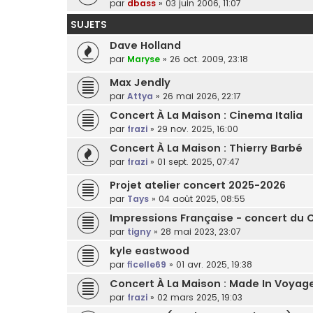
par
dbass
»
03 juin 2006, 11:07
SUJETS
Dave Holland
par
Maryse
»
26 oct. 2009, 23:18
Max Jendly
par
Attya
»
26 mai 2026, 22:17
Concert À La Maison : Cinema Italia
par
frazi
»
29 nov. 2025, 16:00
Concert À La Maison : Thierry Barbé
par
frazi
»
01 sept. 2025, 07:47
Projet atelier concert 2025-2026
par
Tays
»
04 août 2025, 08:55
Impressions Française - concert du
par
tigny
»
28 mai 2023, 23:07
kyle eastwood
par
ficelle69
»
01 avr. 2025, 19:38
Concert À La Maison : Made In Voyag
par
frazi
»
02 mars 2025, 19:03