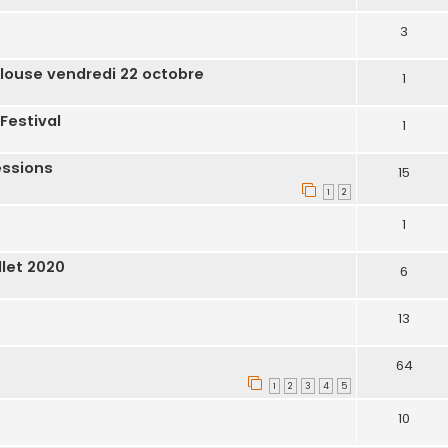
3
ulouse vendredi 22 octobre
1
Festival
1
essions
15
1
2
1
llet 2020
6
13
64
1
2
3
4
5
10