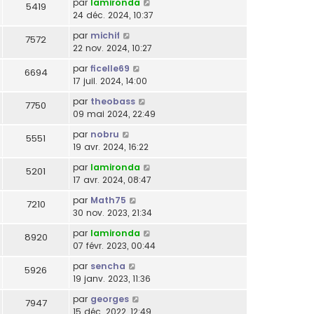
par
lamironda
5419
24 déc. 2024, 10:37
par
michif
7572
22 nov. 2024, 10:27
par
ficelle69
6694
17 juil. 2024, 14:00
par
theobass
7750
09 mai 2024, 22:49
par
nobru
5551
19 avr. 2024, 16:22
par
lamironda
5201
17 avr. 2024, 08:47
par
Math75
7210
30 nov. 2023, 21:34
par
lamironda
8920
07 févr. 2023, 00:44
par
sencha
5926
19 janv. 2023, 11:36
par
georges
7947
15 déc. 2022, 12:49