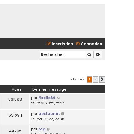
Inscription
Connexion
Rechercher
Recherche avancé
91 sujets
1
2
Suivant
Vues
Dernier message
par
ficelle69
531588
29 mai 2022, 22:17
par
pestounet
531094
17 févr. 2022, 22:36
par
rog
44205