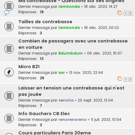
Ma contrebasse - Questions sur ses origines
Dernier message par
lamironda
«
18 déc. 2023, 14:27
Réponses :
18
1
2
Tailles de contrebasse
Dernier message par
lamironda
«
18 déc. 2023, 00:02
Réponses :
3
Combien de passagers avec une contrebasse
en voiture
Dernier message par
Bdumbdum
«
06 déc. 2023, 15:07
Réponses :
13
Micro B21
Dernier message par
asr
«
13 nov. 2023, 22:44
Réponses :
26
1
2
Laisser en tension une contrebasse qui n’est
pas jouée
Dernier message par
sencha
«
20 sept. 2023, 13:04
Réponses :
7
Info Gauchers CB Elec
Dernier message par
renorenoreno
«
11 juil. 2023, 10:54
Réponses :
3
Cours particuliers Paris 20eme