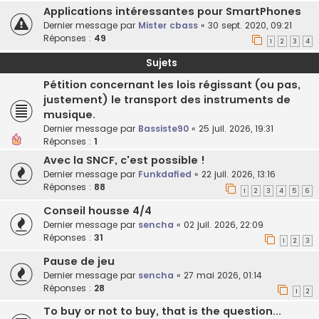
Applications intéressantes pour SmartPhones
Dernier message par
Mister cbass
«
30 sept. 2020, 09:21
Réponses :
49
1
2
3
4
Sujets
Pétition concernant les lois régissant (ou pas,
justement) le transport des instruments de
musique.
Dernier message par
Bassiste90
«
25 juil. 2026, 19:31
Réponses :
1
Avec la SNCF, c'est possible !
Dernier message par
Funkdafied
«
22 juil. 2026, 13:16
Réponses :
88
1
2
3
4
5
6
Conseil housse 4/4
Dernier message par
sencha
«
02 juil. 2026, 22:09
Réponses :
31
1
2
3
Pause de jeu
Dernier message par
sencha
«
27 mai 2026, 01:14
Réponses :
28
1
2
To buy or not to buy, that is the question...