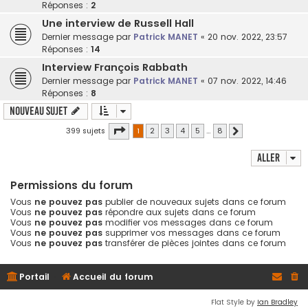
Réponses :
2
Une interview de Russell Hall
Dernier message par
Patrick MANET
«
20 nov. 2022, 23:57
Réponses :
14
Interview François Rabbath
Dernier message par
Patrick MANET
«
07 nov. 2022, 14:46
Réponses :
8
Nouveau sujet
Page
1
sur
8
399 sujets
1
2
3
4
5
…
8
Suivant
Aller
Permissions du forum
Vous
ne pouvez pas
publier de nouveaux sujets dans ce forum
Vous
ne pouvez pas
répondre aux sujets dans ce forum
Vous
ne pouvez pas
modifier vos messages dans ce forum
Vous
ne pouvez pas
supprimer vos messages dans ce forum
Vous
ne pouvez pas
transférer de pièces jointes dans ce forum
Portail
Accueil du forum
Flat Style by
Ian Bradley