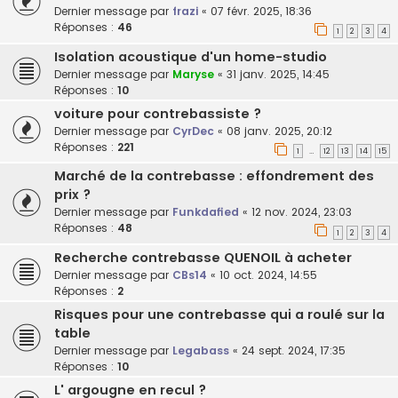
Dernier message par
frazi
«
07 févr. 2025, 18:36
Réponses :
46
1
2
3
4
Isolation acoustique d'un home-studio
Dernier message par
Maryse
«
31 janv. 2025, 14:45
Réponses :
10
voiture pour contrebassiste ?
Dernier message par
CyrDec
«
08 janv. 2025, 20:12
Réponses :
221
1
12
13
14
15
…
Marché de la contrebasse : effondrement des
prix ?
Dernier message par
Funkdafied
«
12 nov. 2024, 23:03
Réponses :
48
1
2
3
4
Recherche contrebasse QUENOIL à acheter
Dernier message par
CBs14
«
10 oct. 2024, 14:55
Réponses :
2
Risques pour une contrebasse qui a roulé sur la
table
Dernier message par
Legabass
«
24 sept. 2024, 17:35
Réponses :
10
L' argougne en recul ?