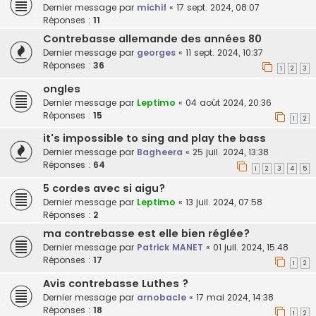
Dernier message par
michif
«
17 sept. 2024, 08:07
Réponses :
11
Contrebasse allemande des années 80
Dernier message par
georges
«
11 sept. 2024, 10:37
Réponses :
36
1
2
3
ongles
Dernier message par
Leptimo
«
04 août 2024, 20:36
Réponses :
15
1
2
it's impossible to sing and play the bass
Dernier message par
Bagheera
«
25 juil. 2024, 13:38
Réponses :
64
1
2
3
4
5
5 cordes avec si aigu?
Dernier message par
Leptimo
«
13 juil. 2024, 07:58
Réponses :
2
ma contrebasse est elle bien réglée?
Dernier message par
Patrick MANET
«
01 juil. 2024, 15:48
Réponses :
17
1
2
Avis contrebasse Luthes ?
Dernier message par
arnobacle
«
17 mai 2024, 14:38
Réponses :
18
1
2