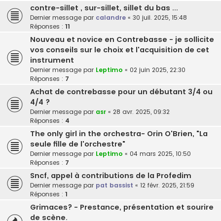
contre-sillet , sur-sillet, sillet du bas ...
Dernier message par
calandre
«
30 juil. 2025, 15:48
Réponses :
11
Nouveau et novice en Contrebasse - je sollicite
vos conseils sur le choix et l'acquisition de cet
instrument
Dernier message par
Leptimo
«
02 juin 2025, 22:30
Réponses :
7
Achat de contrebasse pour un débutant 3/4 ou
4/4 ?
Dernier message par
asr
«
28 avr. 2025, 09:32
Réponses :
4
The only girl in the orchestra- Orin O'Brien, "La
seule fille de l'orchestre"
Dernier message par
Leptimo
«
04 mars 2025, 10:50
Réponses :
7
Sncf, appel à contributions de la Profedim
Dernier message par
pat bassist
«
12 févr. 2025, 21:59
Réponses :
1
Grimaces? - Prestance, présentation et sourire
de scène.