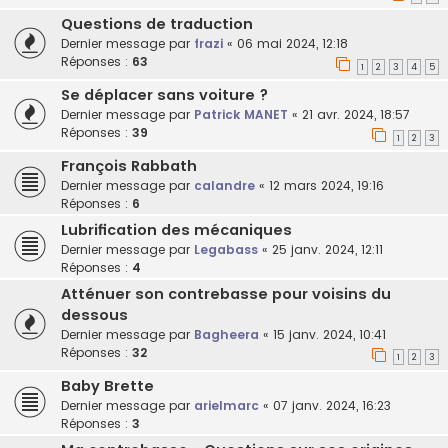
Questions de traduction
Dernier message par
frazi
«
06 mai 2024, 12:18
Réponses :
63
1
2
3
4
5
Se déplacer sans voiture ?
Dernier message par
Patrick MANET
«
21 avr. 2024, 18:57
Réponses :
39
1
2
3
François Rabbath
Dernier message par
calandre
«
12 mars 2024, 19:16
Réponses :
6
Lubrification des mécaniques
Dernier message par
Legabass
«
25 janv. 2024, 12:11
Réponses :
4
Atténuer son contrebasse pour voisins du
dessous
Dernier message par
Bagheera
«
15 janv. 2024, 10:41
Réponses :
32
1
2
3
Baby Brette
Dernier message par
arielmarc
«
07 janv. 2024, 16:23
Réponses :
3