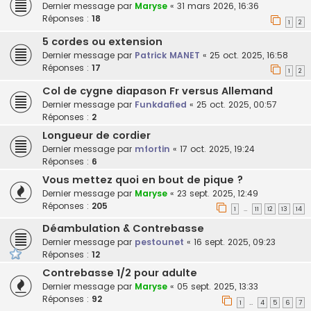
Dernier message par
Maryse
«
31 mars 2026, 16:36
Réponses :
18
1
2
5 cordes ou extension
Dernier message par
Patrick MANET
«
25 oct. 2025, 16:58
Réponses :
17
1
2
Col de cygne diapason Fr versus Allemand
Dernier message par
Funkdafied
«
25 oct. 2025, 00:57
Réponses :
2
Longueur de cordier
Dernier message par
mfortin
«
17 oct. 2025, 19:24
Réponses :
6
Vous mettez quoi en bout de pique ?
Dernier message par
Maryse
«
23 sept. 2025, 12:49
Réponses :
205
1
11
12
13
14
…
Déambulation & Contrebasse
Dernier message par
pestounet
«
16 sept. 2025, 09:23
Réponses :
12
Contrebasse 1/2 pour adulte
Dernier message par
Maryse
«
05 sept. 2025, 13:33
Réponses :
92
1
4
5
6
7
…