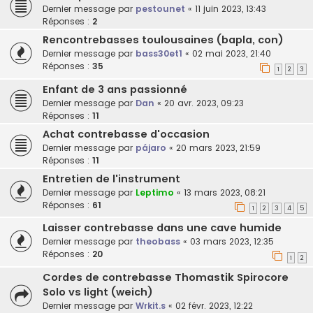
Dernier message par
pestounet
«
11 juin 2023, 13:43
Réponses :
2
Rencontrebasses toulousaines (bapla, con)
Dernier message par
bass30et1
«
02 mai 2023, 21:40
Réponses :
35
1
2
3
Enfant de 3 ans passionné
Dernier message par
Dan
«
20 avr. 2023, 09:23
Réponses :
11
Achat contrebasse d'occasion
Dernier message par
pájaro
«
20 mars 2023, 21:59
Réponses :
11
Entretien de l'instrument
Dernier message par
Leptimo
«
13 mars 2023, 08:21
Réponses :
61
1
2
3
4
5
Laisser contrebasse dans une cave humide
Dernier message par
theobass
«
03 mars 2023, 12:35
Réponses :
20
1
2
Cordes de contrebasse Thomastik Spirocore
Solo vs light (weich)
Dernier message par
Wrkit.s
«
02 févr. 2023, 12:22