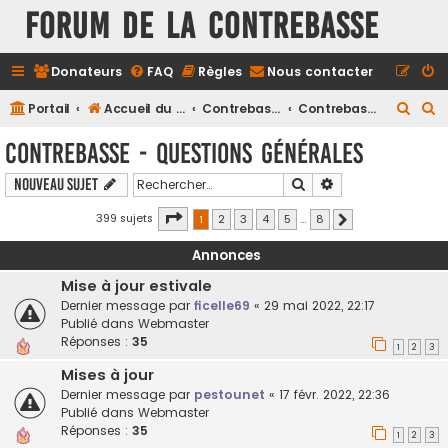
FORUM DE LA CONTREBASSE
Donateurs
FAQ
Règles
Nous contacter
R
R
Portail
Accueil du forum
Contrebasse
Contrebasse - Questions générales
e
e
Contrebasse - Questions générales
c
c
Rechercher
Recherche avancé
Nouveau sujet
h
h
e
e
Page
1
sur
8
399 sujets
1
2
3
4
5
…
8
Suivant
r
r
Annonces
c
c
Mise à jour estivale
h
h
Dernier message par
ficelle69
«
29 mai 2022, 22:17
e
e
Publié dans
Webmaster
r
r
Réponses :
35
1
2
3
Mises à jour
Dernier message par
pestounet
«
17 févr. 2022, 22:36
Publié dans
Webmaster
Réponses :
35
1
2
3