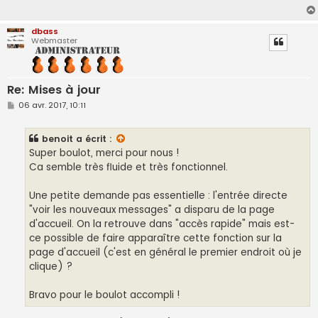
g
e
dbass
Webmaster
Re: Mises à jour
M
06 avr. 2017, 10:11
e
s
s
benoit
a écrit :
a
g
Super boulot, merci pour nous !
e
Ca semble très fluide et très fonctionnel.
Une petite demande pas essentielle : l'entrée directe
"voir les nouveaux messages" a disparu de la page
d'accueil. On la retrouve dans "accès rapide" mais est-
ce possible de faire apparaître cette fonction sur la
page d'accueil (c'est en général le premier endroit où je
clique) ?
Bravo pour le boulot accompli !