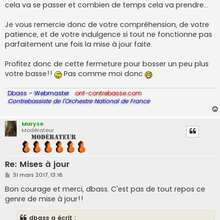
cela va se passer et combien de temps cela va prendre...
Je vous remercie donc de votre compréhension, de votre
patience, et de votre indulgence si tout ne fonctionne pas
parfaitement une fois la mise à jour faite.
Profitez donc de cette fermeture pour bosser un peu plus
votre basse!!
Pas comme moi donc
Dbass - Webmaster
onf-contrebasse.com
Contrebassiste de l'Orchestre National de France
Maryse
Modérateur
Re: Mises à jour
M
31 mars 2017, 13:18
e
s
Bon courage et merci, dbass. C'est pas de tout repos ce
s
genre de mise à jour!!
a
g
e
dbass a écrit :