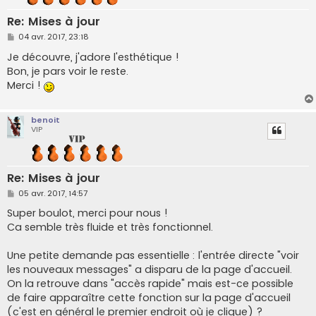
Re: Mises à jour
M
04 avr. 2017, 23:18
e
s
Je découvre, j'adore l'esthétique !
s
Bon, je pars voir le reste.
a
g
Merci !
e
benoit
VIP
Re: Mises à jour
M
05 avr. 2017, 14:57
e
s
Super boulot, merci pour nous !
s
Ca semble très fluide et très fonctionnel.
a
g
e
Une petite demande pas essentielle : l'entrée directe "voir
les nouveaux messages" a disparu de la page d'accueil.
On la retrouve dans "accès rapide" mais est-ce possible
de faire apparaître cette fonction sur la page d'accueil
(c'est en général le premier endroit où je clique) ?