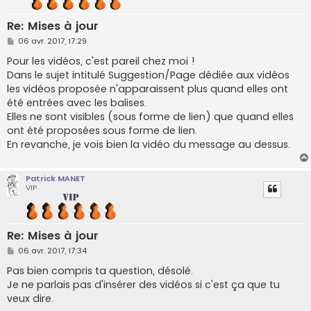
Re: Mises à jour
M
06 avr. 2017, 17:29
e
s
Pour les vidéos, c'est pareil chez moi !
s
Dans le sujet intitulé Suggestion/Page dédiée aux vidéos
a
g
les vidéos proposée n'apparaissent plus quand elles ont
e
été entrées avec les balises.
Elles ne sont visibles (sous forme de lien) que quand elles
ont été proposées sous forme de lien.
En revanche, je vois bien la vidéo du message au dessus.
Patrick MANET
VIP
Re: Mises à jour
M
06 avr. 2017, 17:34
e
s
Pas bien compris ta question, désolé.
s
Je ne parlais pas d'insérer des vidéos si c'est ça que tu
a
g
veux dire.
e