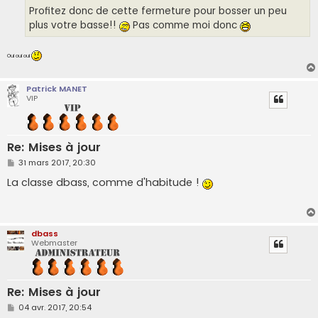
Profitez donc de cette fermeture pour bosser un peu
plus votre basse!!
Pas comme moi donc
Oui oui oui
Patrick MANET
VIP
Re: Mises à jour
M
31 mars 2017, 20:30
e
s
La classe dbass, comme d'habitude !
s
a
g
e
dbass
Webmaster
Re: Mises à jour
M
04 avr. 2017, 20:54
e