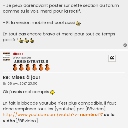
e
- Je peux dorénavant poster sur cette section du forum
comme tu le vois, merci pour la rectif.
- Et la version mobile est cool aussi
En tout cas encore bravo et merci pour tout ce temps
passé !
dbass
Webmaster
Re: Mises à jour
M
06 avr. 2017, 23:00
e
s
Ok j'avais mal compris
s
a
g
En fait le bbcode youtube n'est plus compatible, il faut
e
donc remplacer tous les [youtube] par [BBvideo]
http://www.youtube.com/watch?v=
numéro
de la
vidéo
[/BBvideo]