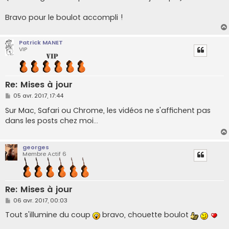
Bravo pour le boulot accompli !
Patrick MANET
VIP
Re: Mises à jour
M
05 avr. 2017, 17:44
e
s
Sur Mac, Safari ou Chrome, les vidéos ne s'affichent pas
s
dans les posts chez moi...
a
g
e
georges
Membre Actif 6
Re: Mises à jour
M
06 avr. 2017, 00:03
e
s
Tout s'illumine du coup
bravo, chouette boulot
s
a