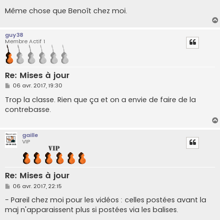
Même chose que Benoît chez moi.
guy38
Membre Actif 1
Re: Mises à jour
M
06 avr. 2017, 19:30
e
s
Trop la classe. Rien que ça et on a envie de faire de la
s
contrebasse.
a
g
e
gaille
VIP
Re: Mises à jour
M
06 avr. 2017, 22:15
e
s
- Pareil chez moi pour les vidéos : celles postées avant la
s
maj n'apparaissent plus si postées via les balises.
a
g