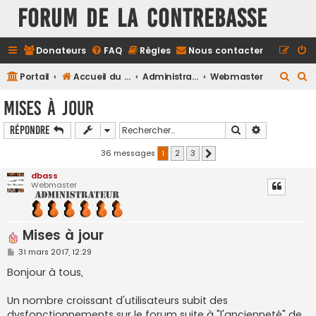
FORUM DE LA CONTREBASSE
Donateurs
FAQ
Règles
Nous contacter
R
R
Portail
Accueil du forum
Administration
Webmaster
e
e
Mises à jour
c
c
Rechercher
Recherche a
Répondre
h
h
e
e
36 messages
1
2
3
Suivant
r
r
dbass
Webmaster
c
c
h
h
e
e
Mises à jour
r
r
M
31 mars 2017, 12:29
e
s
Bonjour à tous,
s
a
g
Un nombre croissant d'utilisateurs subit des
e
dysfonctionnements sur le forum suite à "l'ancienneté" de