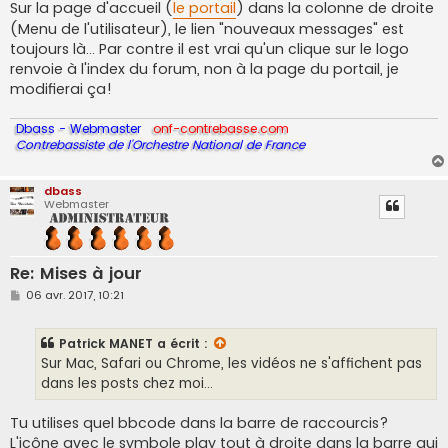
Sur la page d'accueil (
le portail
) dans la colonne de droite
(Menu de l'utilisateur), le lien "nouveaux messages" est
toujours là... Par contre il est vrai qu'un clique sur le logo
renvoie à l'index du forum, non à la page du portail, je
modifierai ça!
Dbass - Webmaster
onf-contrebasse.com
Contrebassiste de l'Orchestre National de France
dbass
Webmaster
Re: Mises à jour
M
06 avr. 2017, 10:21
e
s
s
Patrick MANET
a écrit :
a
g
Sur Mac, Safari ou Chrome, les vidéos ne s'affichent pas
e
dans les posts chez moi...
Tu utilises quel bbcode dans la barre de raccourcis?
L'icône avec le symbole play tout à droite dans la barre qui