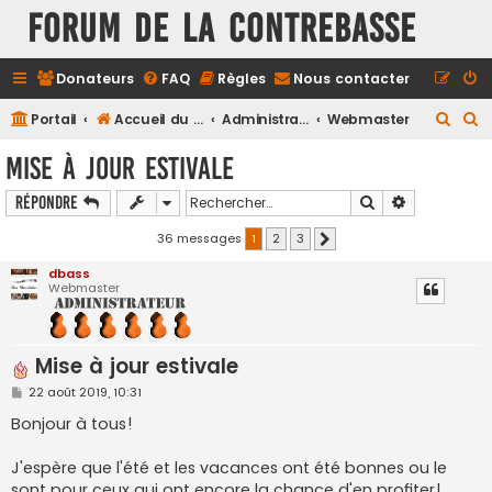
FORUM DE LA CONTREBASSE
Donateurs
FAQ
Règles
Nous contacter
R
R
Portail
Accueil du forum
Administration
Webmaster
e
e
Mise à jour estivale
c
c
Rechercher
Recherche a
Répondre
h
h
e
e
36 messages
1
2
3
Suivant
r
r
dbass
Webmaster
c
c
h
h
e
e
Mise à jour estivale
r
r
M
22 août 2019, 10:31
e
s
Bonjour à tous!
s
a
g
J'espère que l'été et les vacances ont été bonnes ou le
e
sont pour ceux qui ont encore la chance d'en profiter!