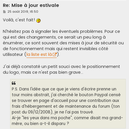
Re: Mise à jour estivale
M
25 août 2019, 18:50
e
s
Voilà, c'est fait!
s
a
g
N'hésitez pas à signaler les éventuels problèmes. Pour ce
e
qui est des changements, ce serait un peu long à
énumérer, ce sont souvent des mises à jour de sécurité ou
de fonctionnement mais qui restent invisibles côté
utilisateur (
la liste est là
).
J'ai déjà constaté un petit souci avec le positionnement
du logo, mais ce n'est pas bien grave...
P.S. Dans l'idée que ce que je viens d'écrire prenne un
tour moins abstrait, j'ai cherché le bouton Paypal censé
se trouver en page d'accueil pour une contribution aux
frais d'hébergement et de maintenance du forum (ton
post du 09/12/2008), je ne l'ai pas trouvé.
Ai-je "les yeux dans ma poche", comme disait ma grand-
mère, ou bien a-t-il disparu ?