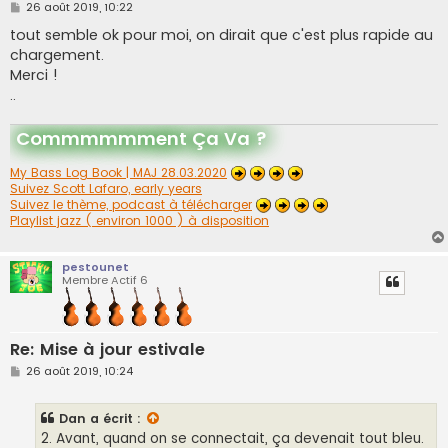
M
26 août 2019, 10:22
e
s
tout semble ok pour moi, on dirait que c'est plus rapide au
s
chargement.
a
g
Merci !
e
..
Commmmmment Ça Va ?
My Bass Log Book | MAJ 28.03.2020
Suivez Scott Lafaro, early years
Suivez le thème, podcast à télécharger
Playlist jazz ( environ 1000 ) à disposition
pestounet
Membre Actif 6
Re: Mise à jour estivale
M
26 août 2019, 10:24
e
s
s
Dan
a écrit :
a
g
2. Avant, quand on se connectait, ça devenait tout bleu.
e