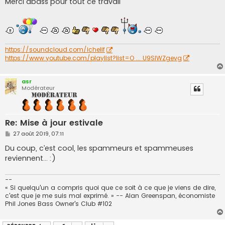
Merci dbass pour tout ce travail
s
a
g
e
https://soundcloud.com/ichelif
https://www.youtube.com/playlist?list=O ... U9SIWZgevg
asr
Modérateur
Re: Mise à jour estivale
M
27 août 2019, 07:11
e
s
Du coup, c’est cool, les spammeurs et spammeuses
s
reviennent… :)
a
g
e
--
« Si quelqu'un a compris quoi que ce soit à ce que je viens de dire,
c'est que je me suis mal exprimé. » -- Alan Greenspan, économiste
Phil Jones Bass Owner's Club #102