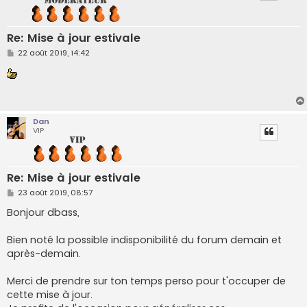
Re: Mise à jour estivale
M
22 août 2019, 14:42
e
s
s
a
g
e
Dan
VIP
Re: Mise à jour estivale
M
23 août 2019, 08:57
e
s
Bonjour dbass,
s
a
g
Bien noté la possible indisponibilité du forum demain et
e
après-demain.
Merci de prendre sur ton temps perso pour t'occuper de
cette mise à jour.