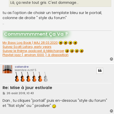
Là, ça reste tout gris. C'est dommage...
tu as l'option de choisir un template bleu sur le portail,
colonne de droite " style du forum"
..
Commmmmment Ça Va ?
My Bass Log Book | MAJ 28.03.2020
Suivez Scott Lafaro, early years
Suivez le thème, podcast à télécharger
Playlist jazz ( environ 1000 ) à disposition
calandre
Membre Actif 5
Re: Mise à jour estivale
M
26 août 2019, 10:43
e
s
Dan , tu cliques "portail" puis en-dessous "style du forum"
s
et "flat style" ou " prosilver"
a
g
e