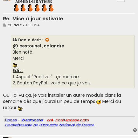
Re: Mise à jour estivale
M
26 août 2019, 17:14
e
s
s
Dan
a écrit :
a
g
@ pestounet, calandre
e
Bien noté.
Merci.
Edit :
1. Aspect "Prosilver" : ça marche.
2. Bouton PayPal : voilà ce que je vois.
Oui j'ai vu ça, je vais installer un autre module dans la
semaine dès que j'aurai un peu de temps
Merci du
retour
Dbass - Webmaster
onf-contrebasse.com
Contrebassiste de l'Orchestre National de France