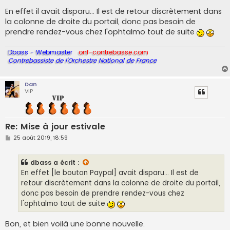
En effet il avait disparu... Il est de retour discrètement dans
la colonne de droite du portail, donc pas besoin de
prendre rendez-vous chez l'ophtalmo tout de suite
Dbass - Webmaster
onf-contrebasse.com
Contrebassiste de l'Orchestre National de France
Dan
VIP
Re: Mise à jour estivale
M
25 août 2019, 18:59
e
s
s
dbass
a écrit :
a
g
En effet [le bouton Paypal] avait disparu... Il est de
e
retour discrètement dans la colonne de droite du portail,
donc pas besoin de prendre rendez-vous chez
l'ophtalmo tout de suite
Bon, et bien voilà une bonne nouvelle.