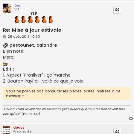
Dan
VIP
Re: Mise à jour estivale
M
26 août 2019, 10:50
e
s
@ pestounet, calandre
s
Bien noté.
a
g
Merci.
e
Edit :
1. Aspect "Prosilver" : ça marche.
2. Bouton PayPal : voilà ce que je vois.
Vous ne pouvez pas consulter les pièces jointes insérées à ce
message.
"Ceux qui n'en savent rien en savent toujours autant que ceux qui n'en savent pas
plus qu'eux"
(Pierre Dac)
dbass
Webmaster