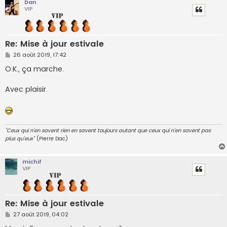
Dan
VIP
Re: Mise à jour estivale
M
26 août 2019, 17:42
e
s
O.K., ça marche.
s
a
g
Avec plaisir.
e
"Ceux qui n'en savent rien en savent toujours autant que ceux qui n'en savent pas
plus qu'eux"
(Pierre Dac)
michif
VIP
Re: Mise à jour estivale
M
27 août 2019, 04:02
e
s