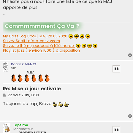
g
N'hésite pas à nous faire une liste de ce que la MAJ
e
apporte de plus.
..
Commmmmment Ça Va ?
My Bass Log Book | MAJ 28.03.2020
Suivez Scott Lafaro, early years
Suivez le thème, podcast à télécharger
Playlist jazz ( environ 1000 ) à disposition
Patrick MANET
VIP
Re: Mise à jour estivale
M
22 août 2019, 13:39
e
s
Toujours au top, Bravo
s
a
g
e
Leptimo
Modérateur