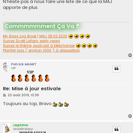
g
N'hésite pas à nous faire une liste de ce que la MAJ
e
apporte de plus.
..
Commmmmment Ça Va ?
My Bass Log Book | MAJ 28.03.2020
Suivez Scott Lafaro, early years
Suivez le thème, podcast à télécharger
Playlist jazz ( environ 1000 ) à disposition
Patrick MANET
VIP
Re: Mise à jour estivale
M
22 août 2019, 13:39
e
s
Toujours au top, Bravo
s
a
g
e
Leptimo
Modérateur