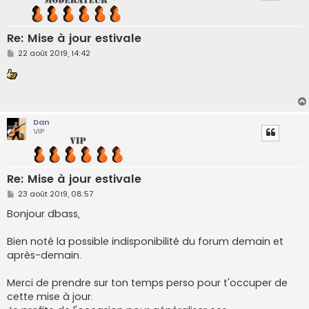
Re: Mise à jour estivale
M
22 août 2019, 14:42
e
s
s
a
g
e
Dan
VIP
Re: Mise à jour estivale
M
23 août 2019, 08:57
e
s
Bonjour dbass,
s
a
g
Bien noté la possible indisponibilité du forum demain et
e
après-demain.
Merci de prendre sur ton temps perso pour t'occuper de
cette mise à jour.