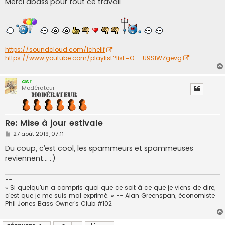
Merci dbass pour tout ce travail
s
a
g
e
https://soundcloud.com/ichelif
https://www.youtube.com/playlist?list=O ... U9SIWZgevg
asr
Modérateur
Re: Mise à jour estivale
M
27 août 2019, 07:11
e
s
Du coup, c’est cool, les spammeurs et spammeuses
s
reviennent… :)
a
g
e
--
« Si quelqu'un a compris quoi que ce soit à ce que je viens de dire,
c'est que je me suis mal exprimé. » -- Alan Greenspan, économiste
Phil Jones Bass Owner's Club #102