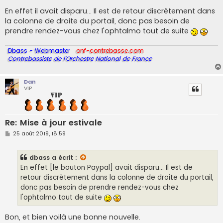
En effet il avait disparu... Il est de retour discrètement dans
la colonne de droite du portail, donc pas besoin de
prendre rendez-vous chez l'ophtalmo tout de suite
Dbass - Webmaster
onf-contrebasse.com
Contrebassiste de l'Orchestre National de France
Dan
VIP
Re: Mise à jour estivale
M
25 août 2019, 18:59
e
s
s
dbass
a écrit :
a
g
En effet [le bouton Paypal] avait disparu... Il est de
e
retour discrètement dans la colonne de droite du portail,
donc pas besoin de prendre rendez-vous chez
l'ophtalmo tout de suite
Bon, et bien voilà une bonne nouvelle.