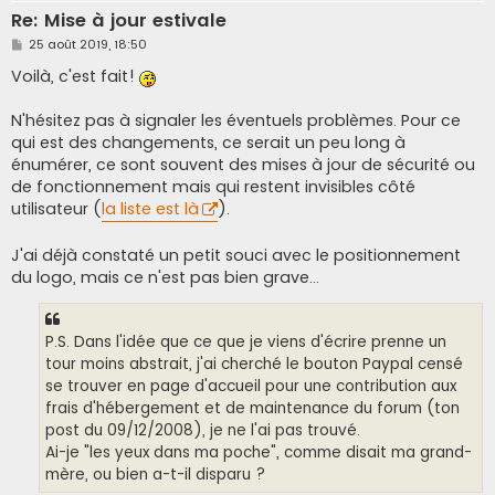
Re: Mise à jour estivale
M
25 août 2019, 18:50
e
s
Voilà, c'est fait!
s
a
g
N'hésitez pas à signaler les éventuels problèmes. Pour ce
e
qui est des changements, ce serait un peu long à
énumérer, ce sont souvent des mises à jour de sécurité ou
de fonctionnement mais qui restent invisibles côté
utilisateur (
la liste est là
).
J'ai déjà constaté un petit souci avec le positionnement
du logo, mais ce n'est pas bien grave...
P.S. Dans l'idée que ce que je viens d'écrire prenne un
tour moins abstrait, j'ai cherché le bouton Paypal censé
se trouver en page d'accueil pour une contribution aux
frais d'hébergement et de maintenance du forum (ton
post du 09/12/2008), je ne l'ai pas trouvé.
Ai-je "les yeux dans ma poche", comme disait ma grand-
mère, ou bien a-t-il disparu ?