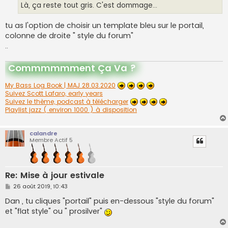
Là, ça reste tout gris. C'est dommage...
tu as l'option de choisir un template bleu sur le portail,
colonne de droite " style du forum"
..
Commmmmment Ça Va ?
My Bass Log Book | MAJ 28.03.2020
Suivez Scott Lafaro, early years
Suivez le thème, podcast à télécharger
Playlist jazz ( environ 1000 ) à disposition
calandre
Membre Actif 5
Re: Mise à jour estivale
M
26 août 2019, 10:43
e
s
Dan , tu cliques "portail" puis en-dessous "style du forum"
s
et "flat style" ou " prosilver"
a
g
e