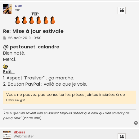
Dan
VIP
Re: Mise à jour estivale
M
26 août 2019, 10:50
e
s
@ pestounet, calandre
s
Bien noté.
a
g
Merci.
e
Edit :
1. Aspect "Prosilver" : ça marche.
2. Bouton PayPal : voilà ce que je vois.
Vous ne pouvez pas consulter les pièces jointes insérées à ce
message.
"Ceux qui n'en savent rien en savent toujours autant que ceux qui n'en savent pas
plus qu'eux"
(Pierre Dac)
dbass
Webmaster