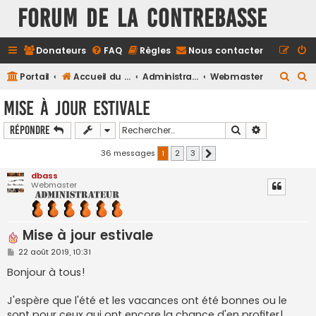
FORUM DE LA CONTREBASSE
Donateurs
FAQ
Règles
Nous contacter
R
R
Portail
Accueil du forum
Administration
Webmaster
e
e
Mise à jour estivale
c
c
Rechercher
Recherche a
Répondre
h
h
e
e
36 messages
1
2
3
Suivant
r
r
dbass
Webmaster
c
c
h
h
e
e
Mise à jour estivale
r
r
M
22 août 2019, 10:31
e
s
Bonjour à tous!
s
a
g
J'espère que l'été et les vacances ont été bonnes ou le
e
sont pour ceux qui ont encore la chance d'en profiter!