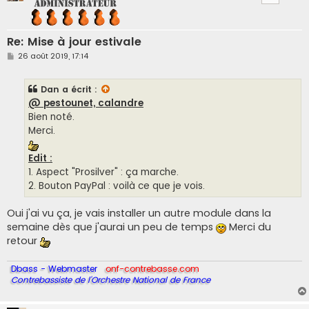
Re: Mise à jour estivale
M
26 août 2019, 17:14
e
s
s
Dan
a écrit :
a
g
@ pestounet, calandre
e
Bien noté.
Merci.
Edit :
1. Aspect "Prosilver" : ça marche.
2. Bouton PayPal : voilà ce que je vois.
Oui j'ai vu ça, je vais installer un autre module dans la
semaine dès que j'aurai un peu de temps
Merci du
retour
Dbass - Webmaster
onf-contrebasse.com
Contrebassiste de l'Orchestre National de France