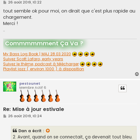
M
26 août 2019, 10:22
e
s
tout semble ok pour moi, on dirait que c'est plus rapide au
s
chargement.
a
g
Merci !
e
..
Commmmmment Ça Va ?
My Bass Log Book | MAJ 28.03.2020
Suivez Scott Lafaro, early years
Suivez le thème, podcast à télécharger
Playlist jazz ( environ 1000 ) à disposition
pestounet
Membre Actif 6
Re: Mise à jour estivale
M
26 août 2019, 10:24
e
s
s
Dan
a écrit :
a
g
2. Avant, quand on se connectait, ça devenait tout bleu.
e