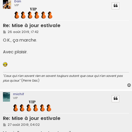
Dan
VIP
Re: Mise à jour estivale
M
26 août 2019, 17:42
e
s
O.K., ça marche.
s
a
g
Avec plaisir.
e
"Ceux qui n'en savent rien en savent toujours autant que ceux qui n'en savent pas
plus qu'eux"
(Pierre Dac)
michif
VIP
Re: Mise à jour estivale
M
27 août 2019, 04:02
e
s