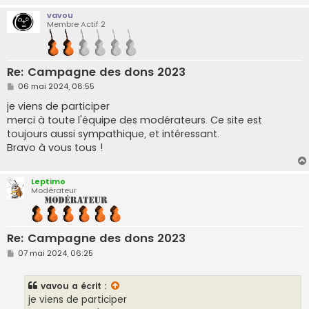
vavou
Membre Actif 2
Re: Campagne des dons 2023
M
06 mai 2024, 08:55
e
s
je viens de participer
s
merci à toute l'équipe des modérateurs. Ce site est
a
g
toujours aussi sympathique, et intéressant.
e
Bravo à vous tous !
Leptimo
Modérateur
Re: Campagne des dons 2023
M
07 mai 2024, 06:25
e
s
s
vavou
a écrit :
a
g
je viens de participer
e