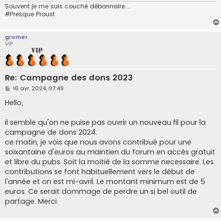
Souvent je me suis couché débonnaire....
#Presque Proust
gromer
VIP
Re: Campagne des dons 2023
M
16 avr. 2024, 07:49
e
s
Hello,
s
a
g
il semble qu'on ne puise pas ouvrir un nouveau fil pour la
e
campagne de dons 2024.
ce matin, je vois que nous avons contribué pour une
soixantaine d'euros au maintien du forum en accès gratuit
et libre du pubs. Soit la moitié de la somme necessaire. Les
contributions se font habituellement vers le début de
l'année et on est mi-avril. Le montant minimum est de 5
euros. Ce serait dommage de perdre un si bel outil de
partage. Merci.