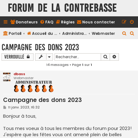
FORUM DE LA CONTREBASSE
Donateurs
FAQ
Règles
Nous contacter
R
R
Portail
Accueil du forum
Administration
Webmaster
e
e
Campagne des dons 2023
c
c
Rechercher
Recherche
Verrouillé
h
h
14 messages • Page
1
sur
1
e
e
r
r
dbass
Webmaster
c
c
h
h
e
e
Campagne des dons 2023
r
r
M
11 janv. 2023, 16:32
e
s
Bonjour à tous,
s
a
g
Tous mes voeux à tous les membres du forum pour 2023!
e
J'espère que les fêtes vous ont amené plein de belles