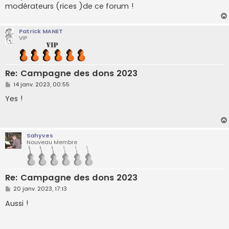
g
modérateurs (rices )de ce forum !
e
Patrick MANET
VIP
Re: Campagne des dons 2023
M
14 janv. 2023, 00:55
e
s
Yes !
s
a
g
e
Sahyves
Nouveau Membre
Re: Campagne des dons 2023
M
20 janv. 2023, 17:13
e
s
Aussi !
s
a
g
e