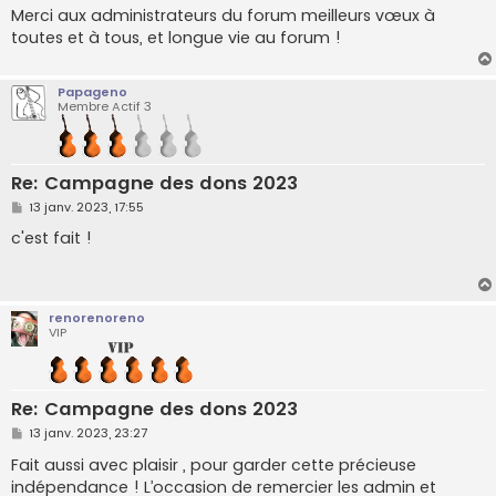
Merci aux administrateurs du forum meilleurs vœux à
toutes et à tous, et longue vie au forum !
Papageno
Membre Actif 3
Re: Campagne des dons 2023
M
13 janv. 2023, 17:55
e
s
c'est fait !
s
a
g
e
renorenoreno
VIP
Re: Campagne des dons 2023
M
13 janv. 2023, 23:27
e
s
Fait aussi avec plaisir , pour garder cette précieuse
s
indépendance ! L’occasion de remercier les admin et
a