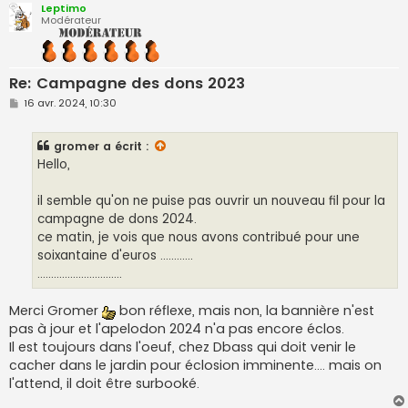
Leptimo
Modérateur
Re: Campagne des dons 2023
M
16 avr. 2024, 10:30
e
s
s
gromer
a écrit :
a
g
Hello,
e
il semble qu'on ne puise pas ouvrir un nouveau fil pour la
campagne de dons 2024.
ce matin, je vois que nous avons contribué pour une
soixantaine d'euros ............
...............................
Merci Gromer
bon réflexe, mais non, la bannière n'est
pas à jour et l'apelodon 2024 n'a pas encore éclos.
Il est toujours dans l'oeuf, chez Dbass qui doit venir le
cacher dans le jardin pour éclosion imminente.... mais on
l'attend, il doit être surbooké.