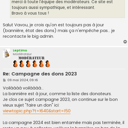
merci à toute l'équipe des modérateurs. Ce site est
toujours aussi sympathique, et intéressant.
Bravo à vous tous !
Salut Vavou, je crois qu'on est toujours pas à jour
(bannière, état des dons) mais ça n'empêche pas... je
recontacte le big admin.
Leptimo
Modérateur
Re: Campagne des dons 2023
M
09 mai 2024, 09:16
e
s
Voilàààà voilàààà...
s
La bannière est à jour, comme la liste des donateurs.
a
g
Je clos ce sujet campagne 2023, on continue sur le bon
e
vieux sujet "faire un don" ici:
viewtopic.php?t=1640&start=150
La campagne 2024 est bien entamée mais pas terminée, il