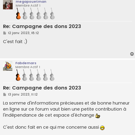
megapouetman
Membre Actif 1
Re: Campagne des dons 2023
M
12 janv. 2023, 18:12
e
s
C'est fait ;)
s
a
g
e
Fabdemars
Membre Actif 1
Re: Campagne des dons 2023
M
13 janv. 2023, 11:12
e
s
La somme d'informations précieuses et de bonne humeur
s
en ligne sur ce forum vaut bien une petite contribution à
a
g
l'indépendance de cet espace d'échange
e
C'est donc fait en ce qui me concerne aussi