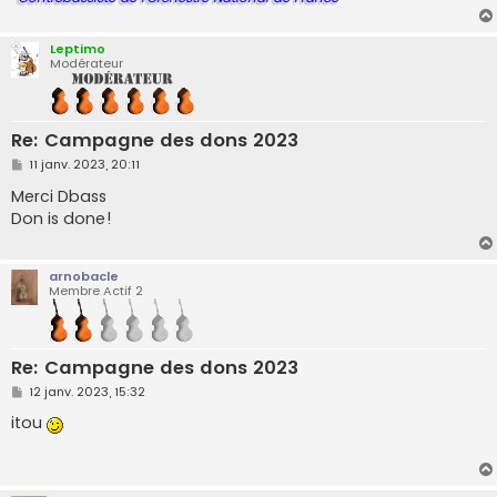
Leptimo
Modérateur
Re: Campagne des dons 2023
M
11 janv. 2023, 20:11
e
s
Merci Dbass
s
Don is done!
a
g
e
arnobacle
Membre Actif 2
Re: Campagne des dons 2023
M
12 janv. 2023, 15:32
e
s
itou
s
a
g
e