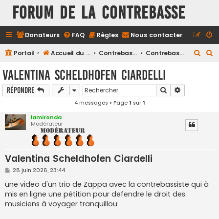
FORUM DE LA CONTREBASSE
Donateurs
FAQ
Règles
Nous contacter
R
R
Portail
Accueil du forum
Contrebasse
Contrebasse Classique
e
e
Valentina Scheldhofen Ciardelli
c
c
Rechercher
Recherche a
Répondre
h
h
4 messages • Page
1
sur
1
e
e
r
r
lamironda
Modérateur
c
c
h
h
e
e
Valentina Scheldhofen Ciardelli
r
r
M
28 juin 2026, 23:44
e
s
une video d'un trio de Zappa avec la contrebassiste qui à
s
mis en ligne une pétition pour defendre le droit des
a
g
musiciens à voyager tranquillou
e