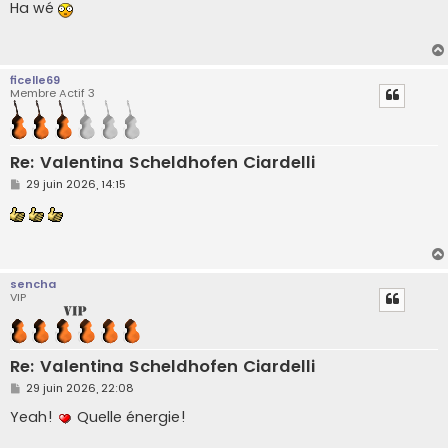
s
Ha wé
s
a
g
e
ficelle69
Membre Actif 3
Re: Valentina Scheldhofen Ciardelli
M
29 juin 2026, 14:15
e
s
s
a
g
e
sencha
VIP
Re: Valentina Scheldhofen Ciardelli
M
29 juin 2026, 22:08
e
s
Yeah!
Quelle énergie!
s
a