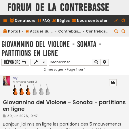
FORUM DE LA CONTREBASSE
Donateurs
FAQ
Règles
Nous contacter
R
R
Portail
Accueil du forum
Contrebasse
Contrebasse Classique
e
e
Giovannino del Violone - Sonata -
c
c
partitions en ligne
h
h
e
e
Rechercher
Recherche a
Répondre
r
r
2 messages • Page
1
sur
1
c
c
Sly
Membre Actif 3
h
h
e
e
r
r
Giovannino del Violone - Sonata - partitions
en ligne
M
30 juin 2026, 10:47
e
s
Bonjour, j'ai mis en ligne les partitions des 5 mouvements
s