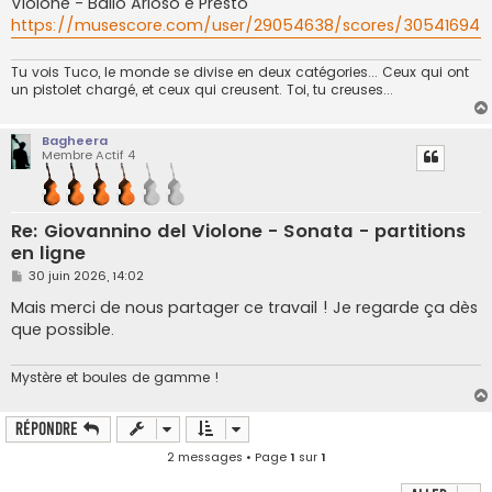
Violone - Ballo Arioso e Presto
https://musescore.com/user/29054638/scores/30541694
Tu vois Tuco, le monde se divise en deux catégories... Ceux qui ont
un pistolet chargé, et ceux qui creusent. Toi, tu creuses...
Bagheera
Membre Actif 4
Re: Giovannino del Violone - Sonata - partitions
en ligne
M
30 juin 2026, 14:02
e
s
Mais merci de nous partager ce travail ! Je regarde ça dès
s
que possible.
a
g
e
Mystère et boules de gamme !
Répondre
2 messages • Page
1
sur
1