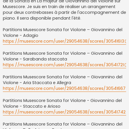
de la Sonata en La majeur de Giovannino del Violone sur
a
g
Musescore. Je suis en train de réaliser un arrangement
e
pour deux contrebasses à partir de l'accompagnement de
piano. Il sera disponible pendant l'été.
Partitions Musescore Sonata for Violone – Giovannino del
Violone - Adagio
https://musescore.com/user/29054638/scores/30541613
Partitions Musescore Sonata for Violone – Giovannino del
Violone - Sarabanda staccata
https://musescore.com/user/29054638/scores/30541721
Partitions Musescore Sonata for Violone – Giovannino del
Violone - Aria Staccata e Allegra
https://musescore.com/user/29054638/scores/30541667
Partitions Musescore Sonata for Violone - Giovannino del
Violone - Staccato e Arioso
https://musescore.com/user/29054638/scores/30541742
Partitions Musescore Sonata for Violone – Giovannino del