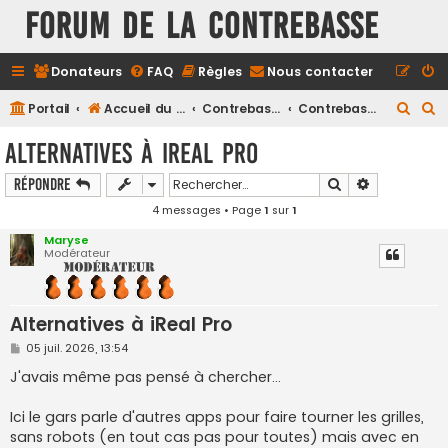
FORUM DE LA CONTREBASSE
Donateurs
FAQ
Règles
Nous contacter
R
R
Portail
Accueil du forum
Contrebasse
Contrebasse Jazz
e
e
Alternatives à iReal Pro
c
c
Rechercher
Recherche a
Répondre
h
h
4 messages • Page
1
sur
1
e
e
r
r
Maryse
Modérateur
c
c
h
h
e
e
Alternatives à iReal Pro
r
r
M
05 juil. 2026, 13:54
e
s
J'avais même pas pensé à chercher...
s
a
g
Ici le gars parle d'autres apps pour faire tourner les grilles,
e
sans robots (en tout cas pas pour toutes) mais avec en