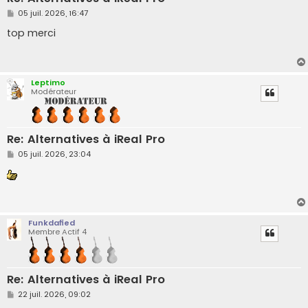
M
05 juil. 2026, 16:47
e
s
top merci
s
a
g
e
Leptimo
Modérateur
Re: Alternatives à iReal Pro
M
05 juil. 2026, 23:04
e
s
s
a
g
e
Funkdafied
Membre Actif 4
Re: Alternatives à iReal Pro
M
22 juil. 2026, 09:02
e