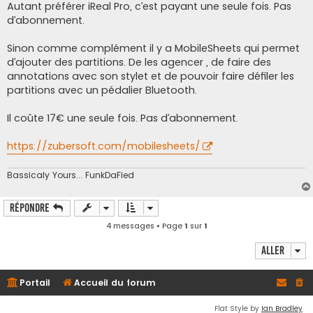
s
Autant préférer iReal Pro, c’est payant une seule fois. Pas
s
d’abonnement.
a
g
e
Sinon comme complément il y a MobileSheets qui permet
d’ajouter des partitions. De les agencer , de faire des
annotations avec son stylet et de pouvoir faire défiler les
partitions avec un pédalier Bluetooth.
Il coûte 17€ une seule fois. Pas d’abonnement.
https://zubersoft.com/mobilesheets/
Bassicaly Yours... FunkDaFied
Répondre
4 messages • Page
1
sur
1
Aller
Portail
Accueil du forum
Flat Style by
Ian Bradley