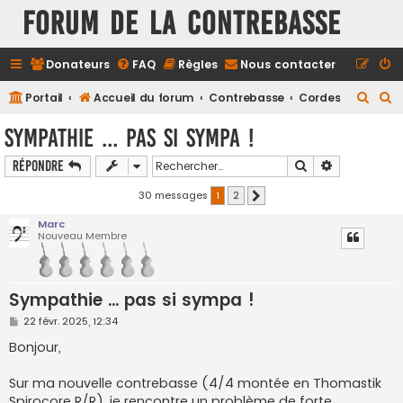
FORUM DE LA CONTREBASSE
Donateurs
FAQ
Règles
Nous contacter
R
R
Portail
Accueil du forum
Contrebasse
Cordes
e
e
Sympathie ... pas si sympa !
c
c
Rechercher
Recherche a
Répondre
h
h
e
e
30 messages
1
2
Suivant
r
r
Marc
Nouveau Membre
c
c
h
h
e
e
Sympathie ... pas si sympa !
r
r
M
22 févr. 2025, 12:34
e
s
Bonjour,
s
a
g
Sur ma nouvelle contrebasse (4/4 montée en Thomastik
e
Spirocore R/R), je rencontre un problème de forte