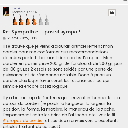
frazi
Membre Actif 4
Re: Sympathie ... pas si sympa !
M
25 févr. 2025, 10:16
e
s
Il se trouve que je viens d’alourdir artificiellement mon
s
cordier pour me conformer aux recommandations
a
g
données par le fabriquant des cordes Tempera. Mon
e
cordier en poirier pèse 200 gr. Je l'ai alourdi de 200 gr, puis
de 100 gr. Les 2 essais se sont soldés par une perte de
puissance et de résonance notable. Donc à priori un
cordier plus léger favoriserait les résonances, ce qui
semble là encore assez logique.
Il y a beaucoup de facteurs qui peuvent influencer le son
autour du cordier (le poids, la longueur, la largeur, la
position, la forme, la matière, le matériau de l'attache,
l'espacement entre les brins de l'attache, etc., voir le fil
À propos du cordier
et ses deux renvois vers d'excellents
articles traitant de ce sujet).