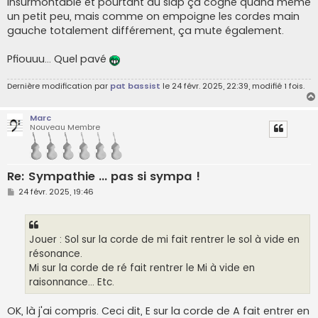
insurmontable et pourtant au slap ça cogne quand même
un petit peu, mais comme on empoigne les cordes main
gauche totalement différement, ça mute également.
Pfiouuu... Quel pavé
Dernière modification par
pat bassist
le 24 févr. 2025, 22:39, modifié 1 fois.
Marc
Nouveau Membre
Re: Sympathie ... pas si sympa !
M
24 févr. 2025, 19:46
e
s
s
a
g
Jouer : Sol sur la corde de mi fait rentrer le sol à vide en
e
résonance.
Mi sur la corde de ré fait rentrer le Mi à vide en
raisonnance... Etc.
OK, là j'ai compris. Ceci dit, E sur la corde de A fait entrer en