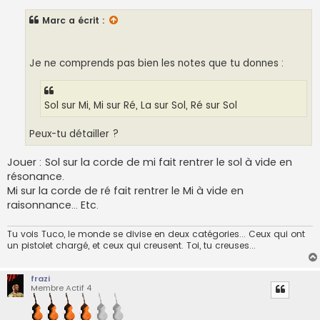
s
s
Marc
a écrit :
a
g
e
Je ne comprends pas bien les notes que tu donnes :
Sol sur Mi, Mi sur Ré, La sur Sol, Ré sur Sol
Peux-tu détailler ?
Jouer : Sol sur la corde de mi fait rentrer le sol à vide en
résonance.
Mi sur la corde de ré fait rentrer le Mi à vide en
raisonnance... Etc.
Tu vois Tuco, le monde se divise en deux catégories... Ceux qui ont
un pistolet chargé, et ceux qui creusent. Toi, tu creuses...
frazi
Membre Actif 4