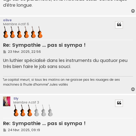
d’être longue.
olive
Membre Actif 6
Re: Sympathie ... pas si sympa !
M
23 févr. 2025, 22:56
e
s
Un luthier spécialisé dans les instruments du quatuor peu
s
très bien faire le job sans souci.
a
g
e
"Le capital meurt, si tous les matins on ne graisse pas les rouages de ses
machines à l'huile d'homme" Jules vallès
Sly
Membre Actif 3
Re: Sympathie ... pas si sympa !
M
24 févr. 2025, 09:19
e