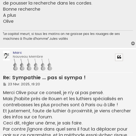
de pousser la recherche dans les cordes.
Bonne recherche
A plus
Olive
"Le capital meurt, si tous les matins on ne graisse pas les rouages de ses
machines à l'huile d'homme" Jules vallès
Marc
Nouveau Membre
Re: Sympathie ... pas si sympa !
M
23 févr. 2025, 19:20
e
s
Merci Olive pour ce conseil, je n’y ai pas pensé.
s
Mais j’habite près de Rouen et les luthiers spécialisés en
a
g
contrebasses les plus proches sont à Paris ou à Lille !
e
Et justement, faute de luthier à proximité, je viens chercher
des infos sur ce forum.
Ceci dit, régler une âme, je sais faire.
Par contre j’ignore dans quel sens il faut la déplacer pour
agir sur ce paramètre, et la méthode essai-échec risque