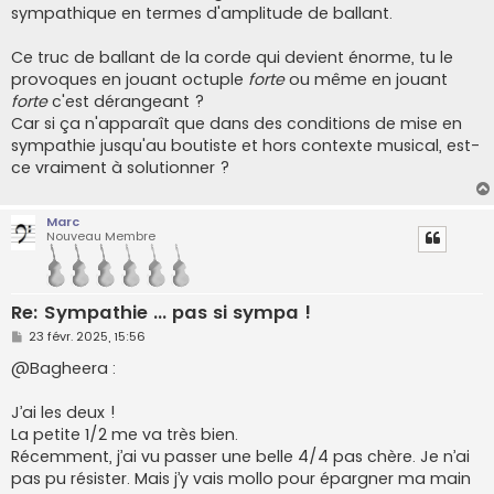
sympathique en termes d'amplitude de ballant.
Ce truc de ballant de la corde qui devient énorme, tu le
provoques en jouant octuple
forte
ou même en jouant
forte
c'est dérangeant ?
Car si ça n'apparaît que dans des conditions de mise en
sympathie jusqu'au boutiste et hors contexte musical, est-
ce vraiment à solutionner ?
Marc
Nouveau Membre
Re: Sympathie ... pas si sympa !
M
23 févr. 2025, 15:56
e
s
@Bagheera :
s
a
g
J’ai les deux !
e
La petite 1/2 me va très bien.
Récemment, j’ai vu passer une belle 4/4 pas chère. Je n’ai
pas pu résister. Mais j’y vais mollo pour épargner ma main