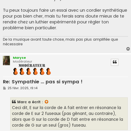
Tu peux toujours faire un essai avec un cordier synthétique
pour pas bien cher, mais tu ferais sans doute mieux de te
rendre chez un luthier expérimenté pour régler ton
problème bien particulier.
De la musique avant toute chose, mais pas plus amplifiée que
nécessaire
Maryse
Modérateur
Re: Sympathie ... pas si sympa !
M
25 févr. 2025, 19:14
e
s
s
Marc
a écrit :
a
g
Ceci dit, E sur la corde de A fait entrer en résonance la
e
corde de E sur 2 fuseaux (pas gênant, au contraire),
alors que G sur la corde de D fait entre en résonance la
corde de G sur un seul (gros) fuseau.