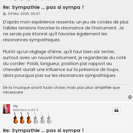
Re: Sympathie ... pas si sympa !
M
24 févr. 2025, 09:37
e
s
D'après mon expérience ressente, un jeu de cordes de plus
s
faibles tensions favorise la résonance de l'instrument. Je
a
g
ne serais pas étonné qu'il favorise également les
e
résonances sympathiques.
Plutôt qu'un réglage d'âme, qu'il faut bien sûr tenter,
surtout avec un nouvel instrument, je regarderais du coté
du cordier. Poids, longueur, position par rapport au
chevalet aurait une influence sur la présence de loups,
alors pourquoi pas sur les résonances sympathiques.
De la musique avant toute chose, mais pas plus amplifiée que
nécessaire
Sly
Membre Actif 3
Re: Sympathie ... pas si sympa !