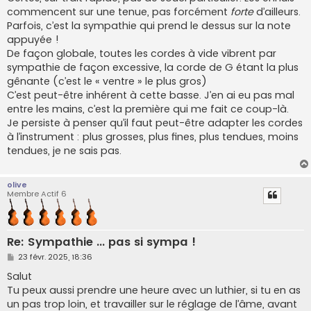
commencent sur une tenue, pas forcément
forte
d’ailleurs.
Parfois, c’est la sympathie qui prend le dessus sur la note
appuyée !
De façon globale, toutes les cordes à vide vibrent par
sympathie de façon excessive, la corde de G étant la plus
gênante (c’est le « ventre » le plus gros)
C’est peut-être inhérent à cette basse. J’en ai eu pas mal
entre les mains, c’est la première qui me fait ce coup-là.
Je persiste à penser qu’il faut peut-être adapter les cordes
à l’instrument : plus grosses, plus fines, plus tendues, moins
tendues, je ne sais pas.
olive
Membre Actif 6
Re: Sympathie ... pas si sympa !
M
23 févr. 2025, 18:36
e
s
Salut
s
Tu peux aussi prendre une heure avec un luthier, si tu en as
a
g
un pas trop loin, et travailler sur le réglage de l’âme, avant
e