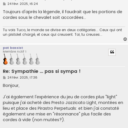
M
24 févr. 2025, 16:24
e
s
Toujours d'après la légende, il faudrait que les portions de
s
cordes sous le chevalet soit accordées...
a
g
e
Tu vois Tuco, le monde se divise en deux catégories... Ceux qui ont
un pistolet chargé, et ceux qui creusent. Toi, tu creuses...
pat bassist
Membre Actif 1
Re: Sympathie ... pas si sympa !
M
24 févr. 2025, 17:38
e
s
Bonjour,
s
a
g
J'ai également l'expérience du jeu de cordes plus "light"
e
puisque j'ai acheté des Presto Jazzicato Light, montées en
lieu et place des Pirastro Perpetuals: et bien j'ai constaté
également une mise en "résonnance" plus facile des
cordes à vide (non mutées?).