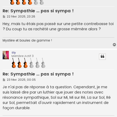
Re: Sympathie ... pas si sympa !
M
22 févr. 2025, 23:28
e
s
Hey, mais tu étais pas passé sur une petite contrebasse toi
s
? Du coup tu as rachèté une grosse mémère alors ?
a
g
e
Mystère et boules de gamme !
Sly
Membre Actif 3
Re: Sympathie ... pas si sympa !
M
23 févr. 2025, 00:05
e
s
Je n'ai pas de réponse à ta question. Cependant, je me
s
suis laissé dire par un luthier que jouer des notes avec
a
g
résonance sympathique, Sol sur Mi, Mi sur Ré, La sur Sol, Ré
e
sur Sol, permettait d'ouvrir rapidement un instrument de
façon durable.