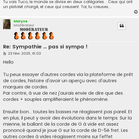
Tu vois Tuco, le monde se divise en deux catégories... Ceux qui ont
un pistolet chargé, et ceux qui creusent. Toi, tu creuses...
Maryse
Modérateur
Re: Sympathie ... pas si sympa !
M
23 févr. 2025, 15:03
e
s
Hello
s
a
g
Tu peux essayer d'autres cordes via la plateforme de prêt
e
de cordes, histoire d'avoir un aperçu avec d'autres
marques de cordes.
Par contre, à vue de nez j'aurais envie de dire que des
cordes + souples amplifieraient le phénomène.
Ensuite bon... toutes les basses ne réagissent pas pareil. Et
en plus, il peut y avoir des évolutions dans le temps. Sur la
mienne, le ballant de la corde de G à vide est assez
prononcé quand je joue G sur la corde de D-5è fret. Les
autres cordes à vides réagissent moins sur l'effet