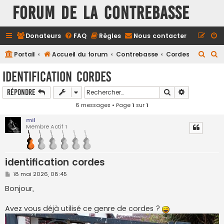
FORUM DE LA CONTREBASSE
Donateurs
FAQ
Règles
Nous contacter
R
R
Portail
Accueil du forum
Contrebasse
Cordes
e
e
identification cordes
c
c
Rechercher
Recherche a
Répondre
h
h
6 messages • Page
1
sur
1
e
e
r
r
mil
Membre Actif 1
c
c
h
h
e
e
identification cordes
r
r
M
18 mai 2026, 08:45
e
s
Bonjour,
s
a
g
Avez vous déjà utilisé ce genre de cordes ?
e