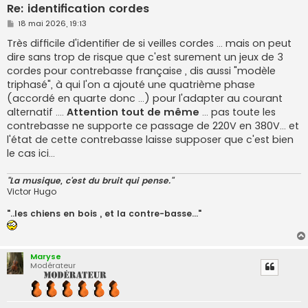
Re: identification cordes
M
18 mai 2026, 19:13
e
s
Très difficile d'identifier de si veilles cordes ... mais on peut
s
dire sans trop de risque que c'est surement un jeux de 3
a
g
cordes pour contrebasse française , dis aussi "modèle
e
triphasé", à qui l'on a ajouté une quatrième phase
(accordé en quarte donc ...) pour l'adapter au courant
alternatif ....
Attention tout de même
... pas toute les
contrebasse ne supporte ce passage de 220V en 380V... et
l'état de cette contrebasse laisse supposer que c'est bien
le cas ici...
"La musique, c'est du bruit qui pense."
Victor Hugo
"..les chiens en bois , et la contre-basse..."
Maryse
Modérateur