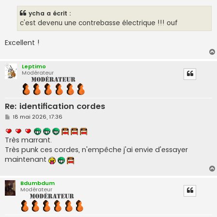
g
e
ycha a écrit :
c'est devenu une contrebasse électrique !!! ouf
Excellent !
Leptimo
Modérateur
Re: identification cordes
M
18 mai 2026, 17:36
e
s
s
Très marrant.
a
g
Très punk ces cordes, n'empêche j'ai envie d'essayer
e
maintenant
Bdumbdum
Modérateur