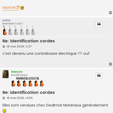
source
ycha
Membre Actif 1
Re: identification cordes
M
18 mai 2026, 11:27
e
s
c'est devenu une contrebasse électrique !!! ouf
s
a
g
e
Maryse
Modérateur
Re: identification cordes
M
18 mai 2026, 14:59
e
s
Elles sont vendues chez Gedimat Matériaux généralement
s
a