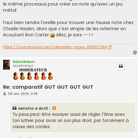
le même processus pour créer sa note qu'avec un jeu
métal.
Faut bien tendre l'oreille pour trouver une fausse note chez
Charlie Haden, alors que c'est simple de les refermer en
écoutant Ron Carter
Allez, je sors -->>
https://soundcloud.com/sebastien-gross-659317294
Bdumbdum
Modérateur
Re: comparatif GUT GUT GUT GUT
M
05 avr. 2019, 11:35
e
s
s
sencha
a écrit :
a
g
Tu peux peut-être essayer aussi de régler l'âme avec
e
ton luthier pour avoir un son plus droit, par forcément à
cause des cordes.