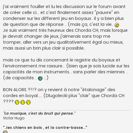
j'ai vraiment fouiller et lu les discussion sur le forum avant
de créer celle ci... et c'est finalement assez "pauvre" en
condenser sur les different jeu en boyaux.. il y a bien plus
de question que de réponse .. (mais ça, c'est la vie..
Je suis vraiment très heureux des Chorda CH, mais lorsque
je devrait changer de jeux, j'aimerais sans trop me
tromper, aller vers un jeu qualitativement égal ou mieux,
mais aussi un brin plus clair si possible..
mais ce que tu dis concernant le registre du boyaux et
l'environnement me rassure... (bien que je sois lucide sur les
capacités de mon instruments... sans parler des miennes ..
(de capacités ..
...)
BON ALORS ?!!? on y revient à notre "étalonage" des
cordes en boyal..... (Dlugolecki plus "clair" que Chorda CH
????
"La musique, c'est du bruit qui pense."
Victor Hugo
"..les chiens en bois , et la contre-basse..."