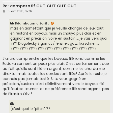
Re: comparatif GUT GUT GUT GUT
M
05 avr. 2019, 07:32
e
s
s
Bdumbdum
a écrit :
a
g
mais en admettant que je veuille changer de jeux tout
e
en restant en boyaux, mais un chouya plus clair et en
gagnant en précision, voire en sustain ... je vais vers quoi
??? Dlugolecky / gamut / lenzner, gotz, kürschner....
??????????????????????????????????????
J'ai cru comprendre que les boyaux filé rond comme les
Eudoxa sonnent un peux plus clair. C'est certainement due
au fait qu'elle sont filé en argent, comme les chorda me
dira-tu...mais toutes les cordes sont filés! Après le reste je
connais pas, jamais testé. Si tu veux gagné en
précision/sustain, c'est définitivement vers le boyaux filé
qu'il faut se tourner...et de préférence filé rond argent...pas
de Pirastro Oliv !
(c'est quoi le "pitch" ??