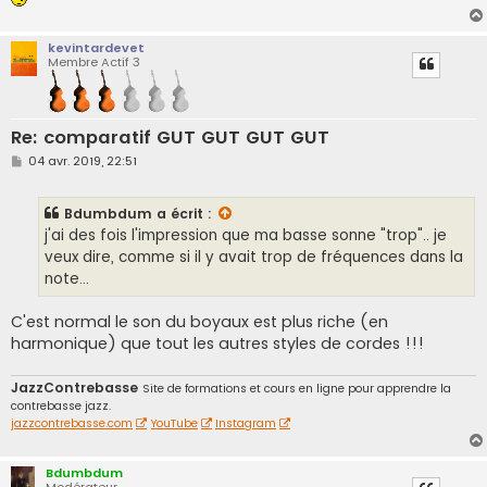
kevintardevet
Membre Actif 3
Re: comparatif GUT GUT GUT GUT
M
04 avr. 2019, 22:51
e
s
s
Bdumbdum
a écrit :
a
g
j'ai des fois l'impression que ma basse sonne "trop".. je
e
veux dire, comme si il y avait trop de fréquences dans la
note...
C'est normal le son du boyaux est plus riche (en
harmonique) que tout les autres styles de cordes !!!
JazzContrebasse
Site de formations et cours en ligne pour apprendre la
contrebasse jazz.
jazzcontrebasse.com
YouTube
Instagram
Bdumbdum
Modérateur