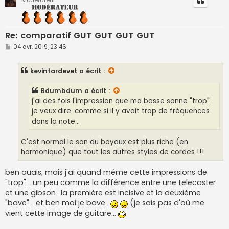
Re: comparatif GUT GUT GUT GUT
M
04 avr. 2019, 23:46
e
s
s
kevintardevet
a écrit :
a
g
e
Bdumbdum
a écrit :
j'ai des fois l'impression que ma basse sonne "trop"..
je veux dire, comme si il y avait trop de fréquences
dans la note...
C'est normal le son du boyaux est plus riche (en
harmonique) que tout les autres styles de cordes !!!
ben ouais, mais j'ai quand même cette impressions de
"trop"... un peu comme la différence entre une telecaster
et une gibson.. la première est incisive et la deuxième
"bave"... et ben moi je bave..
(je sais pas d'où me
vient cette image de guitare...