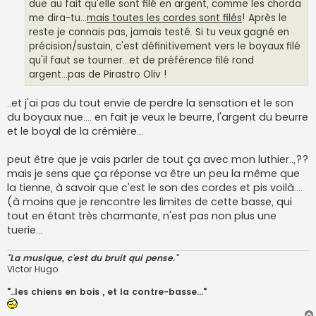
due au fait qu'elle sont filé en argent, comme les chorda
me dira-tu...
mais toutes les cordes sont filés
! Après le
reste je connais pas, jamais testé. Si tu veux gagné en
précision/sustain, c'est définitivement vers le boyaux filé
qu'il faut se tourner...et de préférence filé rond
argent...pas de Pirastro Oliv !
..et j'ai pas du tout envie de perdre la sensation et le son
du boyaux nue.... en fait je veux le beurre, l'argent du beurre
et le boyal de la crémière...
peut être que je vais parler de tout ça avec mon luthier..,??
mais je sens que ça réponse va être un peu la même que
la tienne, à savoir que c'est le son des cordes et pis voilà....
(à moins que je rencontre les limites de cette basse, qui
tout en étant très charmante, n'est pas non plus une
tuerie...
"La musique, c'est du bruit qui pense."
Victor Hugo
"..les chiens en bois , et la contre-basse..."