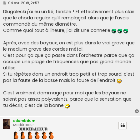
M
04 avr. 2019, 21:57
e
s
Dlugolecki j'ai eu un Ré, terrible ! Et effectivement plus clair
s
que le choda regular qu'il remplaçait alors que je l'avais
a
g
commandé du même diamètre.
e
Comme quoi tout à l'heure, j'ai dit une connerie
Après, avec des boyaux, on est plus dans le vrai grave que
le medium grave des cordes métal.
C'est pour ça que ça passe dans l'orchestre parce que ça
occupe une plage de fréquences que pas grand monde
utilise.
Si tu répètes dans un endroit trop petit et trop sourd, c'est
pas la faute de la basse mais la faute de l'endroit
C'est vraiment dommage pour moi que les boyaux ne
soient pas assez polyvalents, parce que la sensation que
tu décris, c'est de la bonne
Bdumbdum
Modérateur