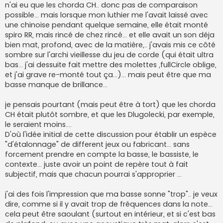
n'ai eu que les chorda CH.. donc pas de comparaison
possible... mais lorsque mon luthier me l'avait laissé avec
une chinoise pendant quelque semaine, elle était monté
spiro RR, mais rincé de chez rincé... et elle avait un son déja
bien mat, profond, avec de la matière,.. j'avais mis ce côté
sombre sur l'archi vieillesse du jeu de corde (qui était ultra
bas... j'ai dessuite fait mettre des molettes ,fullCircle oblige,
et j'ai grave re-monté tout ça...)... mais peut être que ma
basse manque de brillance...
je pensais pourtant (mais peut être à tort) que les chorda
CH était plutôt sombre, et que les Dlugolecki, par exemple,
le seraient moins....
D'où l'idée initial de cette discussion pour établir un espèce
"d'étalonnage" de different jeux ou fabricant... sans
forcement prendre en compte la basse, le bassiste, le
contexte... juste avoir un point de repère tout à fait
subjectif, mais que chacun pourrai s'approprier ...
j'ai des fois l'impression que ma basse sonne "trop".. je veux
dire, comme si il y avait trop de fréquences dans la note...
cela peut être saoulant (surtout en intérieur, et si c'est bas