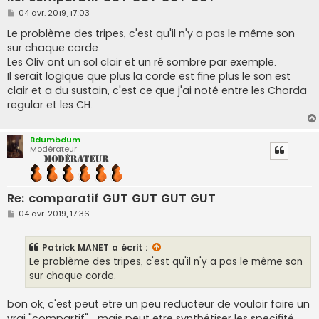
M
04 avr. 2019, 17:03
e
s
Le problème des tripes, c'est qu'il n'y a pas le même son
s
sur chaque corde.
a
g
Les Oliv ont un sol clair et un ré sombre par exemple.
e
Il serait logique que plus la corde est fine plus le son est
clair et a du sustain, c'est ce que j'ai noté entre les Chorda
regular et les CH.
Bdumbdum
Modérateur
Re: comparatif GUT GUT GUT GUT
M
04 avr. 2019, 17:36
e
s
s
Patrick MANET
a écrit :
a
g
Le problème des tripes, c'est qu'il n'y a pas le même son
e
sur chaque corde.
bon ok, c'est peut etre un peu reducteur de vouloir faire un
vrai "compartif"... mais peut etre synthétiser les specifité,