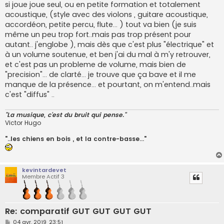
si joue joue seul, ou en petite formation et totalement
acoustique, (style avec des violons , guitare acoustique,
accordéon, petite percu, flute... ) tout va bien (je suis
même un peu trop fort..mais pas trop présent pour
autant.. j'englobe ), mais dès que c'est plus "électrique" et
à un volume soutenue, et ben j'ai du mal à m'y retrouver,
et c'est pas un probleme de volume, mais bien de
"precision"... de clarté... je trouve que ça bave et il me
manque de la présence... et pourtant, on m'entend..mais
c'est "diffus" ..
"La musique, c'est du bruit qui pense."
Victor Hugo
"..les chiens en bois , et la contre-basse..."
kevintardevet
Membre Actif 3
Re: comparatif GUT GUT GUT GUT
M
04 avr. 2019, 23:51