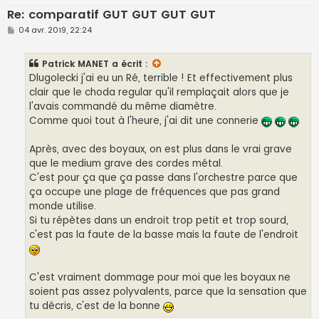
Re: comparatif GUT GUT GUT GUT
M
04 avr. 2019, 22:24
e
s
s
Patrick MANET
a écrit :
a
g
Dlugolecki j'ai eu un Ré, terrible ! Et effectivement plus
e
clair que le choda regular qu'il remplaçait alors que je
l'avais commandé du même diamètre.
Comme quoi tout à l'heure, j'ai dit une connerie
Après, avec des boyaux, on est plus dans le vrai grave
que le medium grave des cordes métal.
C'est pour ça que ça passe dans l'orchestre parce que
ça occupe une plage de fréquences que pas grand
monde utilise.
Si tu répètes dans un endroit trop petit et trop sourd,
c'est pas la faute de la basse mais la faute de l'endroit
C'est vraiment dommage pour moi que les boyaux ne
soient pas assez polyvalents, parce que la sensation que
tu décris, c'est de la bonne