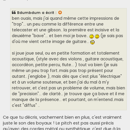
e
s
s
Bdumbdum
a écrit :
a
g
ben ouais, mais j'ai quand même cette impressions de
e
"trop"... un peu comme la différence entre une
telecaster et une gibson.. la première est incisive et la
deuxième "bave"... et ben moi je bave..
(je sais pas
d'où me vient cette image de guitare...
si joue joue seul, ou en petite formation et totalement
acoustique, (style avec des violons , guitare acoustique,
accordéon, petite percu, flute... ) tout va bien (je suis
même un peu trop fort..mais pas trop présent pour
autant.. j'englobe ), mais dès que c'est plus "électrique"
et à un volume soutenue, et ben j'ai du mal à m'y
retrouver, et c'est pas un probleme de volume, mais bien
de "precision"... de clarté... je trouve que ça bave et il me
manque de la présence... et pourtant, on m'entend..mais
c'est "diffus" ..
Ce que tu décris, vachement bien en plus, c'est vraiment
juste le son des boyaux ! Le pitch est pas aussi précis
qu'avec des cordes métal ou synthétique, c'est due à la