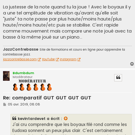
La justesse de la note quand tu la joue ! Avec le boyaux il y
a une tel amplitude de vibration qu'avant qu'elle soit
"juste" ta note passe par plus haute/moins haute/plus
haute/moins haute/etc puis se stabilise. C'est rapide
comme mouvement mais compare une note joué avec ta
basse à la même joué sur un piano...
JazzContrebasse
Site de formations et cours en ligne pour apprendre la
contrebasse jazz.
jazzcontrebasse.com
YouTube
Instagram
Bdumbdum
Modérateur
Re: comparatif GUT GUT GUT GUT
M
05 avr. 2019, 08:08
e
s
s
kevintardevet
a écrit :
a
g
J'ai cru comprendre que les boyaux filé rond comme les
e
Eudoxa sonnent un peux plus clair. C'est certainement