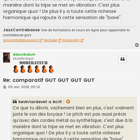
manière dont la tripe se met en vibration. C'est plus
organique quoi ! De plus il y a toute cette richesse
harmonique qui rajoute à cette sensation de "bave".
JazzContrebasse
Site de formations et cours en ligne pour apprendre la
contrebasse jazz.
jazzcontrebasse.com
YouTube
Instagram
Bdumbdum
Modérateur
Re: comparatif GUT GUT GUT GUT
M
05 avr. 2019, 00:12
e
s
s
kevintardevet
a écrit :
a
g
Ce que tu décris, vachement bien en plus, c'est vraiment
e
juste le son des boyaux ! Le pitch est pas aussi précis
qu'avec des cordes métal ou synthétique, c'est due à la
manière dont la tripe se met en vibration. C'est plus
organique quoi ! De plus il y a toute cette richesse
harmonique qui rajoute à cette sensation de "bave".