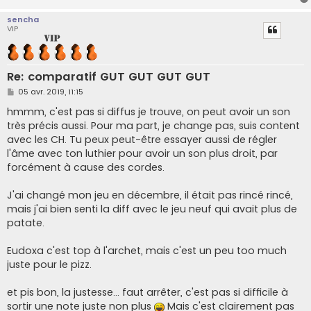
sencha
VIP
Re: comparatif GUT GUT GUT GUT
M
05 avr. 2019, 11:15
e
s
hmmm, c'est pas si diffus je trouve, on peut avoir un son
s
très précis aussi. Pour ma part, je change pas, suis content
a
g
avec les CH. Tu peux peut-être essayer aussi de régler
e
l'âme avec ton luthier pour avoir un son plus droit, par
forcément à cause des cordes.
J'ai changé mon jeu en décembre, il était pas rincé rincé,
mais j'ai bien senti la diff avec le jeu neuf qui avait plus de
patate.
Eudoxa c'est top à l'archet, mais c'est un peu too much
juste pour le pizz.
et pis bon, la justesse... faut arrêter, c'est pas si difficile à
sortir une note juste non plus
Mais c'est clairement pas