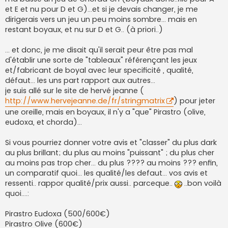
et E et nu pour D et G)...et si je devais changer, je me
dirigerais vers un jeu un peu moins sombre... mais en
restant boyaux, et nu sur D et G.. (à priori..)
... et donc, je me disait qu'il serait peur être pas mal
d'établir une sorte de "tableaux" référençant les jeux
et/fabricant de boyal avec leur specificité , qualité,
défaut... les uns part rapport aux autres...
je suis allé sur le site de hervé jeanne (
http://www.hervejeanne.de/fr/stringmatrix
) pour jeter
une oreille, mais en boyaux, il n'y a "que" Pirastro (olive,
eudoxa, et chorda)...
Si vous pourriez donner votre avis et "classer" du plus dark
au plus brillant; du plus au moins "puissant" ; du plus cher
au moins pas trop cher... du plus ???? au moins ??? enfin,
un comparatif quoi... les qualité/les defaut... vos avis et
ressenti.. rappor qualité/prix aussi.. parceque..
..bon voilà
quoi....:
Pirastro Eudoxa (500/600€)
Pirastro Olive (600€)