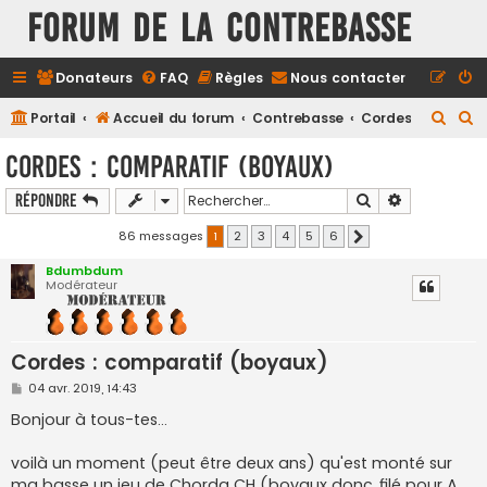
FORUM DE LA CONTREBASSE
Donateurs
FAQ
Règles
Nous contacter
R
R
Portail
Accueil du forum
Contrebasse
Cordes
e
e
Cordes : comparatif (boyaux)
c
c
Rechercher
Recherche a
Répondre
h
h
e
e
86 messages
1
2
3
4
5
6
Suivant
r
r
Bdumbdum
Modérateur
c
c
h
h
e
e
Cordes : comparatif (boyaux)
r
r
M
04 avr. 2019, 14:43
e
s
Bonjour à tous-tes...
s
a
g
voilà un moment (peut être deux ans) qu'est monté sur
e
ma basse un jeu de Chorda CH (boyaux donc..filé pour A