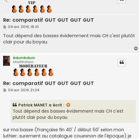
Re: comparatif GUT GUT GUT GUT
M
04 avr. 2019, 18:10
e
s
Tout dépend des basses évidemment mais CH c'est plutôt
s
clair pour du boyau.
a
g
e
Bdumbdum
Modérateur
Re: comparatif GUT GUT GUT GUT
M
04 avr. 2019, 21:24
e
s
s
Patrick MANET
a écrit :
a
g
Tout dépend des basses évidemment mais CH c'est
e
plutôt clair pour du boyau.
sur ma basse (française fin 40' / début 50' selon mon
luthier; surement au catalogue couesnon de l'époque) je