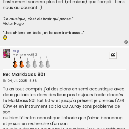
l'instrument sonnera plus fort (et mieux) que l'ampli ...tiens
nous au courant...)
"La musique, c'est du bruit qui pense."
Victor Hugo
"..les chiens en bois , et la contre-basse..."
rog
Membre Actif 2
Re: Markbass 801
M
04 juil. 2025, 15:36
e
s
Tu as tout compris ,j'ai des plans en semi acoustique avec
s
deux guitaristes dans des lieux pas toujours facile d’accès
a
g
Le Markbass 801 fait 60 w et jusqu'a présent je prenais l'AER
e
60W et en instrument soit la CB Auray sans probleme de
son
ou bien l’électro acoustique Laborie que j'aime beaucoup
et je suis en recherche d'un son