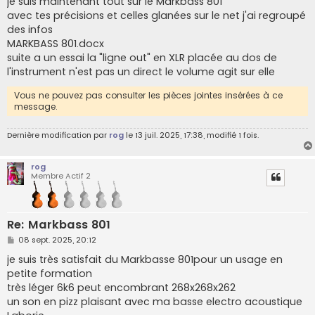
je suis maintenant tout sur le Markbass 801
s
avec tes précisions et celles glanées sur le net j'ai regroupé
a
g
des infos
e
MARKBASS 801.docx
suite a un essai la "ligne out" en XLR placée au dos de
l'instrument n'est pas un direct le volume agit sur elle
Vous ne pouvez pas consulter les pièces jointes insérées à ce
message.
Dernière modification par
rog
le 13 juil. 2025, 17:38, modifié 1 fois.
rog
Membre Actif 2
Re: Markbass 801
M
08 sept. 2025, 20:12
e
s
je suis très satisfait du Markbasse 801pour un usage en
s
petite formation
a
g
très léger 6k6 peut encombrant 268x268x262
e
un son en pizz plaisant avec ma basse electro acoustique