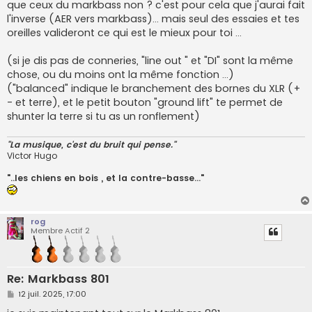
que ceux du markbass non ? c'est pour cela que j'aurai fait
l'inverse (AER vers markbass)... mais seul des essaies et tes
oreilles valideront ce qui est le mieux pour toi ...
(si je dis pas de conneries, "line out " et "DI" sont la même
chose, ou du moins ont la même fonction ...)
("balanced" indique le branchement des bornes du XLR (+
- et terre), et le petit bouton "ground lift" te permet de
shunter la terre si tu as un ronflement)
"La musique, c'est du bruit qui pense."
Victor Hugo
"..les chiens en bois , et la contre-basse..."
rog
Membre Actif 2
Re: Markbass 801
M
12 juil. 2025, 17:00
e
s