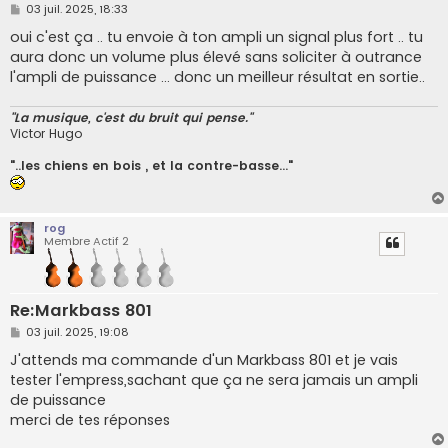
M
03 juil. 2025, 18:33
e
s
oui c'est ça .. tu envoie à ton ampli un signal plus fort .. tu
s
aura donc un volume plus élevé sans soliciter à outrance
a
g
l'ampli de puissance ... donc un meilleur résultat en sortie..
e
"La musique, c'est du bruit qui pense."
Victor Hugo
"..les chiens en bois , et la contre-basse..."
rog
Membre Actif 2
Re:Markbass 801
M
03 juil. 2025, 19:08
e
s
J'attends ma commande d'un Markbass 801 et je vais
s
tester l'empress,sachant que ça ne sera jamais un ampli
a
g
de puissance
e
merci de tes réponses