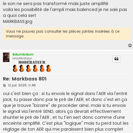
le son ne sera pas transformé mais juste amplifié
voila les possibilité de l'ampli mais balenced je ne sais pas
a quoi cela sert
MARKBASS.jpg
Vous ne pouvez pas consulter les pièces jointes insérées à ce
message.
Bdumbdum
Modérateur
Re: Markbass 801
M
12 juil. 2025, 11:46
e
s
oui c'est bien ça : si tu envois le signal dans l'AER via l'entré
s
jack, tu passe donc par le pré de l'AER, et donc c'est en ça
a
g
que je trouve "bizarre" de procéder ainsi; mais si tu envois
e
le signal via l'entré SEND, alors ça devrait effectivement
shunter le pré de l'AER , et tu t'en sert donc comme d'une
enceinte amplifié. C'est plus "logique" mais tu perd tout les
réglage de ton AER qui me paraissent bien plus complet