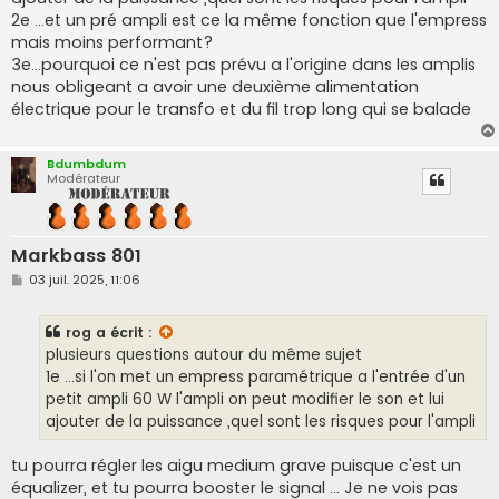
2e ...et un pré ampli est ce la même fonction que l'empress
mais moins performant?
3e...pourquoi ce n'est pas prévu a l'origine dans les amplis
nous obligeant a avoir une deuxième alimentation
électrique pour le transfo et du fil trop long qui se balade
Bdumbdum
Modérateur
Markbass 801
M
03 juil. 2025, 11:06
e
s
s
rog
a écrit :
a
g
plusieurs questions autour du même sujet
e
1e ...si l'on met un empress paramétrique a l'entrée d'un
petit ampli 60 W l'ampli on peut modifier le son et lui
ajouter de la puissance ,quel sont les risques pour l'ampli
tu pourra régler les aigu medium grave puisque c'est un
équalizer, et tu pourra booster le signal ... Je ne vois pas