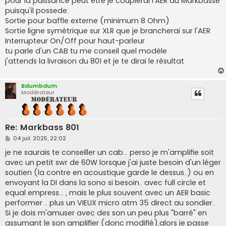
pour la puissance peut etre je couplerai l'AER au Markbasse
puisqu'il possede:
Sortie pour baffle externe (minimum 8 Ohm)
Sortie ligne symétrique sur XLR que je brancherai sur l'AER
Interrupteur On/Off pour haut-parleur
tu parle d'un CAB tu me conseil quel modèle
j'attends la livraison du 801 et je te dirai le résultat
Bdumbdum
Modérateur
Re: Markbass 801
M
04 juil. 2025, 22:02
e
s
je ne saurais te conseiller un cab... perso je m'amplifie soit
s
avec un petit swr de 60W lorsque j'ai juste besoin d'un léger
a
g
soutien (la contre en acoustique garde le dessus..) ou en
e
envoyant la DI dans la sono si besoin.. avec full circle et
equal empress... , mais le plus souvent avec un AER basic
performer .. plus un VIEUX micro atm 35 direct au sondier..
Si je dois m'amuser avec des son un peu plus "barré" en
assumant le son amplifier (donc modifié),alors je passe