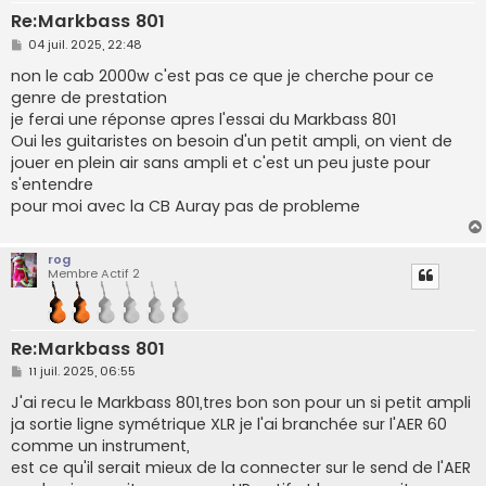
Re:Markbass 801
M
04 juil. 2025, 22:48
e
s
non le cab 2000w c'est pas ce que je cherche pour ce
s
genre de prestation
a
g
je ferai une réponse apres l'essai du Markbass 801
e
Oui les guitaristes on besoin d'un petit ampli, on vient de
jouer en plein air sans ampli et c'est un peu juste pour
s'entendre
pour moi avec la CB Auray pas de probleme
rog
Membre Actif 2
Re:Markbass 801
M
11 juil. 2025, 06:55
e
s
J'ai recu le Markbass 801,tres bon son pour un si petit ampli
s
ja sortie ligne symétrique XLR je l'ai branchée sur l'AER 60
a
g
comme un instrument,
e
est ce qu'il serait mieux de la connecter sur le send de l'AER