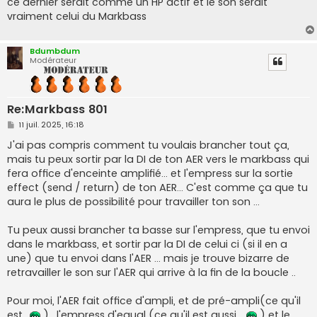
ce dernier serait comme un HP actif et le son serait
vraiment celui du Markbass
Bdumbdum
Modérateur
Re:Markbass 801
M
11 juil. 2025, 16:18
e
s
J'ai pas compris comment tu voulais brancher tout ça,
s
mais tu peux sortir par la DI de ton AER vers le markbass qui
a
g
fera office d'enceinte amplifié... et l'empress sur la sortie
e
effect (send / return) de ton AER... C'est comme ça que tu
aura le plus de possibilité pour travailler ton son ...
Tu peux aussi brancher ta basse sur l'empress, que tu envoi
dans le markbass, et sortir par la DI de celui ci (si il en a
une) que tu envoi dans l'AER ... mais je trouve bizarre de
retravailler le son sur l'AER qui arrive à la fin de la boucle ..
Pour moi, l'AER fait office d'ampli, et de pré-ampli(ce qu'il
est..
) , l'empress d'equal (ce qu'il est aussi ..
) et le