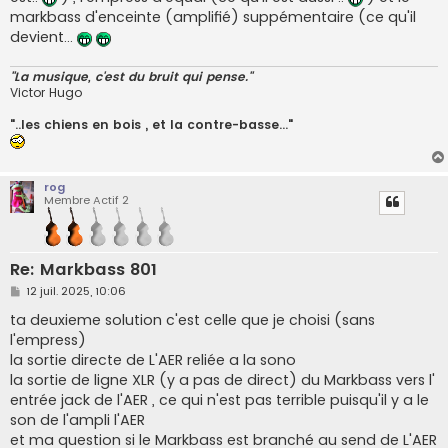
markbass d'enceinte (amplifié) suppémentaire (ce qu'il
devient...
"La musique, c'est du bruit qui pense."
Victor Hugo
"..les chiens en bois , et la contre-basse..."
rog
Membre Actif 2
Re: Markbass 801
M
12 juil. 2025, 10:06
e
s
ta deuxieme solution c'est celle que je choisi (sans
s
l'empress)
a
g
la sortie directe de L'AER reliée a la sono
e
la sortie de ligne XLR (y a pas de direct) du Markbass vers l'
entrée jack de l'AER , ce qui n'est pas terrible puisqu'il y a le
son de l'ampli l'AER
et ma question si le Markbass est branché au send de L'AER