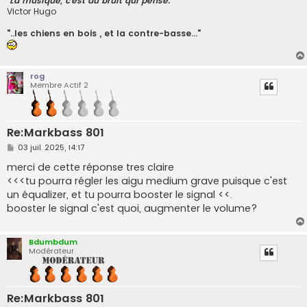
"La musique, c'est du bruit qui pense."
Victor Hugo
"..les chiens en bois , et la contre-basse..."
rog
Membre Actif 2
Re:Markbass 801
M
03 juil. 2025, 14:17
e
s
merci de cette réponse tres claire
s
<<<tu pourra régler les aigu medium grave puisque c'est
a
g
un équalizer, et tu pourra booster le signal <<.
e
booster le signal c'est quoi, augmenter le volume?
Bdumbdum
Modérateur
Re:Markbass 801