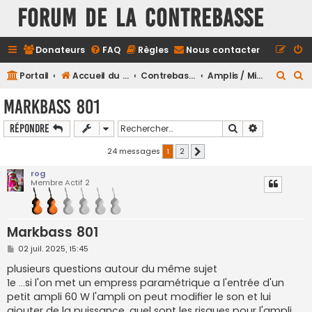
FORUM DE LA CONTREBASSE
Donateurs
FAQ
Règles
Nous contacter
R
R
Portail
Accueil du forum
Contrebasse
Amplis / Micros / Pickup
e
e
Markbass 801
c
c
Rechercher
Recherche a
Répondre
h
h
e
e
24 messages
1
2
Suivant
r
r
rog
Membre Actif 2
c
c
h
h
e
e
Markbass 801
r
r
M
02 juil. 2025, 15:45
e
s
plusieurs questions autour du même sujet
s
1e ...si l'on met un empress paramétrique a l'entrée d'un
a
g
petit ampli 60 W l'ampli on peut modifier le son et lui
e
ajouter de la puissance ,quel sont les risques pour l'ampli