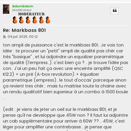
Bdumbdum
Modérateur
Re: Markbass 801
M
04 juil. 2025, 00:12
e
s
ton ampli de puissance c'est le markbass 801.. Je vois ton
s
idée : te procurer un "petit" ampli de qualité pas chèr car
a
g
très "basique" , et lui adjoindre un equalizer paramétrique
e
de qualité (l'empress..). c'est bien ça ? .. je trouve l'idée pas
con.. J'ai un peu fait ça avec une enceinte amplifié (QSC
K12.2) + un pré (A-box revolution) + équalizer
parametrique (empress).. le tout d'occas' parceque sinon
ça revient tres chèr... mais tu maitrise toute la chaine avec
un rendu qualitatif bien superieur à un combo à 1500 boule
..
(edit : je viens de jeter un oeil sur le markbass 801, et je
pense qu'il ne developpe que 45W non ? Il faut lui adjointre
un cab supplémentaire pour arriver à 60W ?? .. 45W, c'est
léger pour amplifier une contrebasse... je pense que