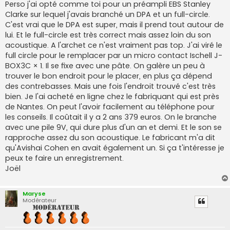
Perso j'ai opté comme toi pour un préampli EBS Stanley
a
g
Clarke sur lequel j'avais branché un DPA et un full-circle.
e
C'est vrai que le DPA est super, mais il prend tout autour de
lui. Et le full-circle est très correct mais assez loin du son
acoustique. A l'archet ce n'est vraiment pas top. J'ai viré le
full circle pour le remplacer par un micro contact Ischell J-
BOX3C × 1. Il se fixe avec une pâte. On galère un peu à
trouver le bon endroit pour le placer, en plus ça dépend
des contrebasses. Mais une fois l'endroit trouvé c'est très
bien. Je l'ai acheté en ligne chez le fabriquant qui est près
de Nantes. On peut l'avoir facilement au téléphone pour
les conseils. Il coûtait il y a 2 ans 379 euros. On le branche
avec une pile 9V, qui dure plus d'un an et demi. Et le son se
rapproche assez du son acoustique. Le fabricant m'a dit
qu'Avishai Cohen en avait également un. Si ça t'intéresse je
peux te faire un enregistrement.
Joël
Maryse
Modérateur