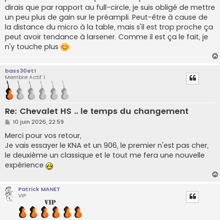
dirais que par rapport au full-circle, je suis obligé de mettre
un peu plus de gain sur le préampli. Peut-être à cause de
la distance du micro à la table, mais s'il est trop proche ça
peut avoir tendance à larsener. Comme il est ça le fait, je
n'y touche plus
.
bass30et1
Membre Actif 1
Re: Chevalet HS .. le temps du changement
M
10 juin 2026, 22:59
e
s
Merci pour vos retour,
s
Je vais essayer le KNA et un 906, le premier n'est pas cher,
a
g
le deuxième un classique et le tout me fera une nouvelle
e
expérience
Patrick MANET
VIP