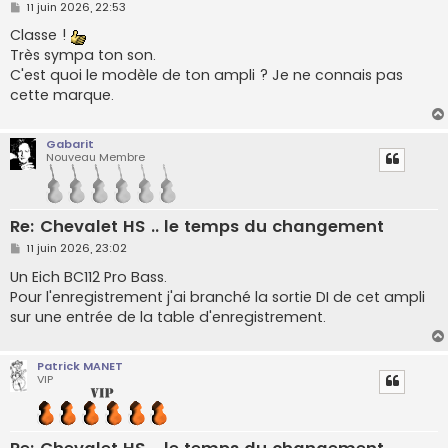
M
11 juin 2026, 22:53
e
s
Classe !
s
Très sympa ton son.
a
g
C'est quoi le modèle de ton ampli ? Je ne connais pas
e
cette marque.
Gabarit
Nouveau Membre
Re: Chevalet HS .. le temps du changement
M
11 juin 2026, 23:02
e
s
Un Eich BC112 Pro Bass.
s
Pour l'enregistrement j'ai branché la sortie DI de cet ampli
a
g
sur une entrée de la table d'enregistrement.
e
Patrick MANET
VIP