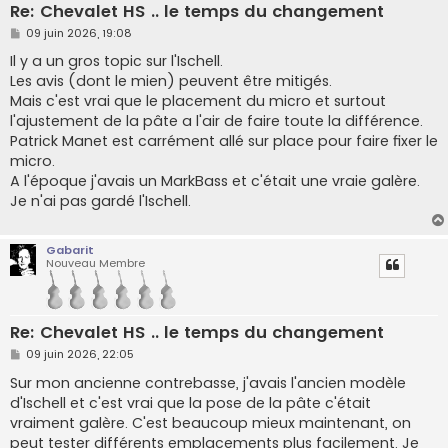
Re: Chevalet HS .. le temps du changement
M
09 juin 2026, 19:08
e
s
Il y a un gros topic sur l'Ischell.
s
Les avis (dont le mien) peuvent être mitigés.
a
g
Mais c'est vrai que le placement du micro et surtout
e
l'ajustement de la pâte a l'air de faire toute la différence.
Patrick Manet est carrément allé sur place pour faire fixer le
micro.
A l'époque j'avais un MarkBass et c'était une vraie galère.
Je n'ai pas gardé l'Ischell.
Gabarit
Nouveau Membre
Re: Chevalet HS .. le temps du changement
M
09 juin 2026, 22:05
e
s
Sur mon ancienne contrebasse, j'avais l'ancien modèle
s
d'Ischell et c'est vrai que la pose de la pâte c'était
a
g
vraiment galère. C'est beaucoup mieux maintenant, on
e
peut tester différents emplacements plus facilement. Je