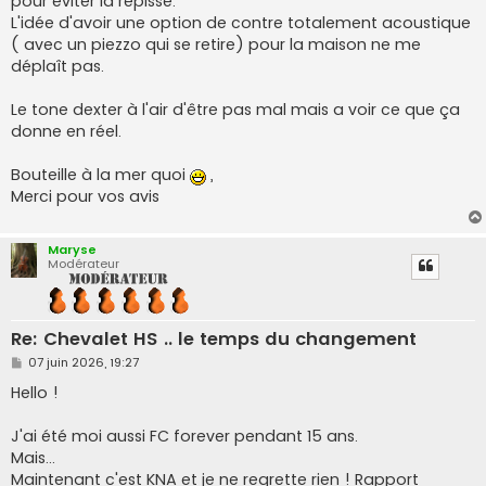
pour éviter la repisse.
L'idée d'avoir une option de contre totalement acoustique
( avec un piezzo qui se retire) pour la maison ne me
déplaît pas.
Le tone dexter à l'air d'être pas mal mais a voir ce que ça
donne en réel.
Bouteille à la mer quoi
,
Merci pour vos avis
Maryse
Modérateur
Re: Chevalet HS .. le temps du changement
M
07 juin 2026, 19:27
e
s
Hello !
s
a
g
J'ai été moi aussi FC forever pendant 15 ans.
e
Mais...
Maintenant c'est KNA et je ne regrette rien ! Rapport