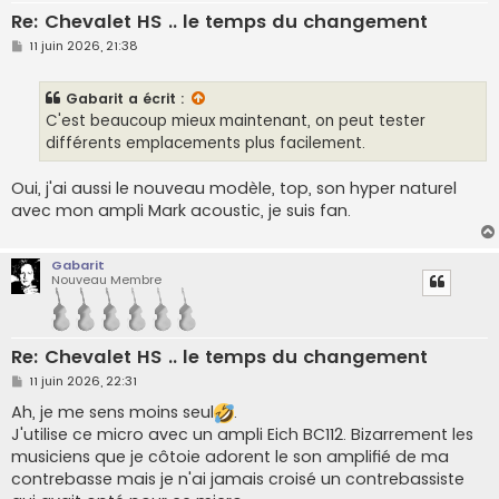
Re: Chevalet HS .. le temps du changement
M
11 juin 2026, 21:38
e
s
s
Gabarit
a écrit :
a
g
C'est beaucoup mieux maintenant, on peut tester
e
différents emplacements plus facilement.
Oui, j'ai aussi le nouveau modèle, top, son hyper naturel
avec mon ampli Mark acoustic, je suis fan.
Gabarit
Nouveau Membre
Re: Chevalet HS .. le temps du changement
M
11 juin 2026, 22:31
e
s
Ah, je me sens moins seul
.
s
J'utilise ce micro avec un ampli Eich BC112. Bizarrement les
a
g
musiciens que je côtoie adorent le son amplifié de ma
e
contrebasse mais je n'ai jamais croisé un contrebassiste