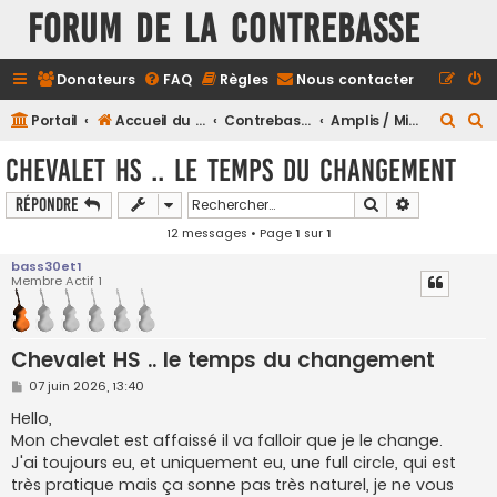
FORUM DE LA CONTREBASSE
Donateurs
FAQ
Règles
Nous contacter
R
R
Portail
Accueil du forum
Contrebasse
Amplis / Micros / Pickup
e
e
Chevalet HS .. le temps du changement
c
c
Rechercher
Recherche a
Répondre
h
h
12 messages • Page
1
sur
1
e
e
r
r
bass30et1
Membre Actif 1
c
c
h
h
e
e
Chevalet HS .. le temps du changement
r
r
M
07 juin 2026, 13:40
e
s
Hello,
s
Mon chevalet est affaissé il va falloir que je le change.
a
g
J'ai toujours eu, et uniquement eu, une full circle, qui est
e
très pratique mais ça sonne pas très naturel, je ne vous