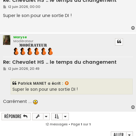
Re: Chevalet HS .. le temps du changement
M
12 juin 2026, 00:00
e
s
Super le son pour une sortie DI !
s
a
g
e
Maryse
Modérateur
Re: Chevalet HS .. le temps du changement
M
12 juin 2026, 20:49
e
s
s
Patrick MANET
a écrit :
a
g
Super le son pour une sortie DI !
e
Carrément ....
Répondre
12 messages • Page
1
sur
1
Aller