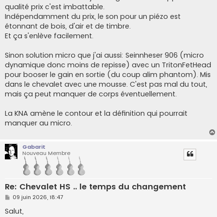
qualité prix c'est imbattable.
Indépendamment du prix, le son pour un piézo est
étonnant de bois, d'air et de timbre.
Et ça s'enlève facilement.
Sinon solution micro que j'ai aussi: Seinnheser 906 (micro
dynamique donc moins de repisse) avec un TritonFetHead
pour booser le gain en sortie (du coup alim phantom). Mis
dans le chevalet avec une mousse. C'est pas mal du tout,
mais ça peut manquer de corps éventuellement.
La KNA amène le contour et la définition qui pourrait
manquer au micro.
Gabarit
Nouveau Membre
Re: Chevalet HS .. le temps du changement
M
09 juin 2026, 18:47
e
s
Salut,
s