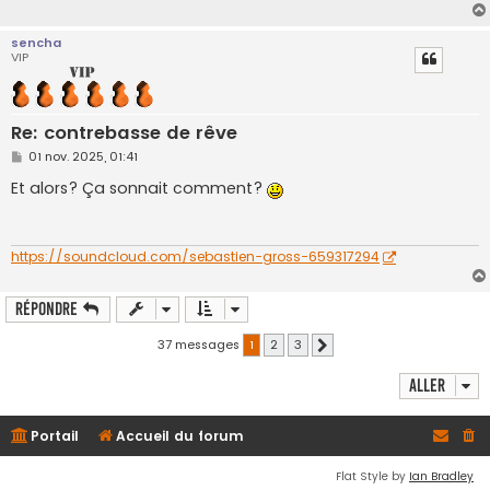
sencha
VIP
Re: contrebasse de rêve
M
01 nov. 2025, 01:41
e
s
Et alors? Ça sonnait comment?
s
a
g
e
https://soundcloud.com/sebastien-gross-659317294
Répondre
37 messages
1
2
3
Suivant
Aller
Portail
Accueil du forum
Flat Style by
Ian Bradley