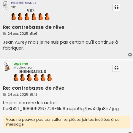
Patrick MANET
VIP
Re: contrebasse de rêve
M
24 oct. 2025, 15:16
e
s
Jean Aurey mais je ne suis pas certain qu'il continue à
s
fabriquer.
a
g
e
Leptimo
Modérateur
Re: contrebasse de rêve
M
24 oct. 2025, 18:12
e
s
Un pas comme les autres...
s
0e3b12f_1686052167729-file6tuupn9q7hw4i0ja8h7.jpg
a
g
e
Vous ne pouvez pas consulter les pièces jointes insérées à ce
message.