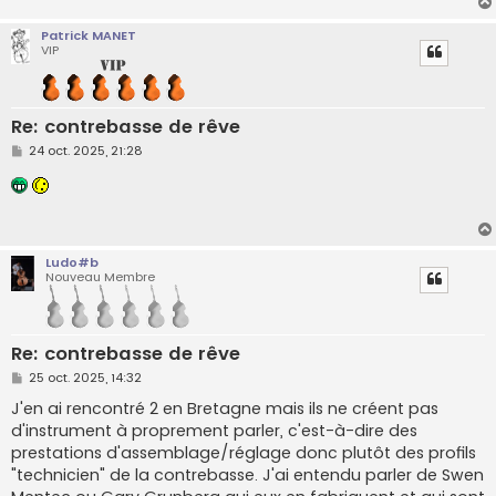
Patrick MANET
VIP
Re: contrebasse de rêve
M
24 oct. 2025, 21:28
e
s
s
a
g
e
Ludo#b
Nouveau Membre
Re: contrebasse de rêve
M
25 oct. 2025, 14:32
e
s
J'en ai rencontré 2 en Bretagne mais ils ne créent pas
s
d'instrument à proprement parler, c'est-à-dire des
a
g
prestations d'assemblage/réglage donc plutôt des profils
e
"technicien" de la contrebasse. J'ai entendu parler de Swen