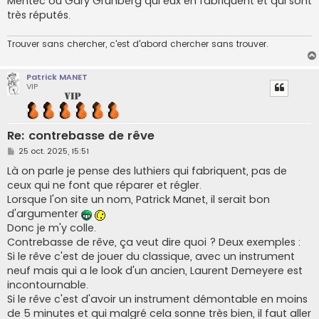
Mentec ou Gary Grunberg qui eux en fabriquent et qui sont
très réputés.
Trouver sans chercher, c'est d'abord chercher sans trouver.
Patrick MANET
VIP
Re: contrebasse de rêve
M
25 oct. 2025, 15:51
e
s
Là on parle je pense des luthiers qui fabriquent, pas de
s
ceux qui ne font que réparer et régler.
a
g
Lorsque l'on site un nom, Patrick Manet, il serait bon
e
d'argumenter
Donc je m'y colle.
Contrebasse de rêve, ça veut dire quoi ? Deux exemples :
Si le rêve c'est de jouer du classique, avec un instrument
neuf mais qui a le look d'un ancien, Laurent Demeyere est
incontournable.
Si le rêve c'est d'avoir un instrument démontable en moins
de 5 minutes et qui malgré cela sonne très bien, il faut aller