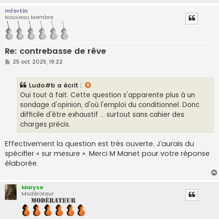
mfortin
Nouveau Membre
Re: contrebasse de rêve
M
25 oct. 2025, 19:22
e
s
s
Ludo#b
a écrit :
a
g
Oui tout à fait. Cette question s'apparente plus à un
e
sondage d'opinion, d'où l'emploi du conditionnel. Donc
difficile d'être exhaustif ... surtout sans cahier des
charges précis.
Effectivement la question est très ouverte. J’aurais du
spécifier « sur mesure ». Merci M Manet pour votre réponse
élaborée.
Maryse
Modérateur