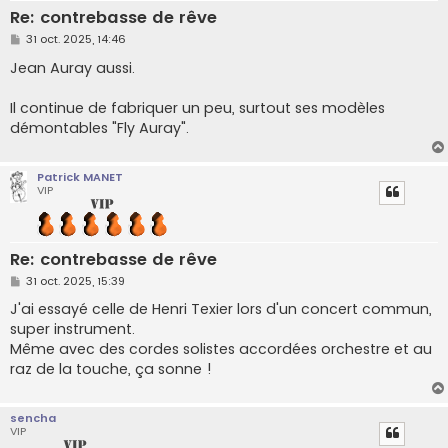
Re: contrebasse de rêve
M
31 oct. 2025, 14:46
e
s
Jean Auray aussi.
s
a
g
Il continue de fabriquer un peu, surtout ses modèles
e
démontables "Fly Auray".
Patrick MANET
VIP
Re: contrebasse de rêve
M
31 oct. 2025, 15:39
e
s
J'ai essayé celle de Henri Texier lors d'un concert commun,
s
super instrument.
a
g
Même avec des cordes solistes accordées orchestre et au
e
raz de la touche, ça sonne !
sencha
VIP