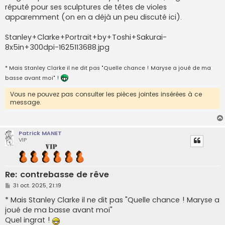
réputé pour ses sculptures de têtes de violes
apparemment (on en a déjà un peu discuté ici).
Stanley+Clarke+Portrait+by+Toshi+Sakurai-
8x5in+300dpi-1625113688.jpg
* Mais Stanley Clarke il ne dit pas "Quelle chance ! Maryse a joué de ma
basse avant moi" !
Vous ne pouvez pas consulter les pièces jointes insérées à ce
message.
Patrick MANET
VIP
Re: contrebasse de rêve
M
31 oct. 2025, 21:19
e
s
* Mais Stanley Clarke il ne dit pas "Quelle chance ! Maryse a
s
joué de ma basse avant moi"
a
g
Quel ingrat !
e