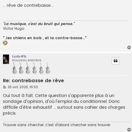
e
s
... rêve de contrebasse....
s
a
g
e
"La musique, c'est du bruit qui pense."
Victor Hugo
"..les chiens en bois , et la contre-basse..."
Ludo#b
Nouveau Membre
Re: contrebasse de rêve
M
25 oct. 2025, 16:52
e
s
Oui tout à fait. Cette question s'apparente plus à un
s
sondage d'opinion, d'où l'emploi du conditionnel. Donc
a
g
difficile d'être exhaustif ... surtout sans cahier des charges
e
précis.
Trouver sans chercher, c'est d'abord chercher sans trouver.