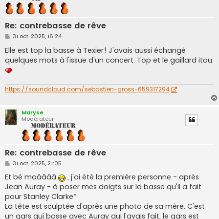
Re: contrebasse de rêve
M
31 oct. 2025, 16:24
e
s
Elle est top la basse à Texier! J'avais aussi échangé
s
quelques mots à l'issue d'un concert. Top et le gaillard itou.
a
g
e
https://soundcloud.com/sebastien-gross-659317294
Maryse
Modérateur
Re: contrebasse de rêve
M
31 oct. 2025, 21:05
e
s
Et bé moââââ
, j'ai été la première personne - après
s
Jean Auray - à poser mes doigts sur la basse qu'il a fait
a
g
pour Stanley Clarke*
e
La tête est sculptée d'après une photo de sa mère. C'est
un gars qui bosse avec Auray qui l'avais fait, le gars est