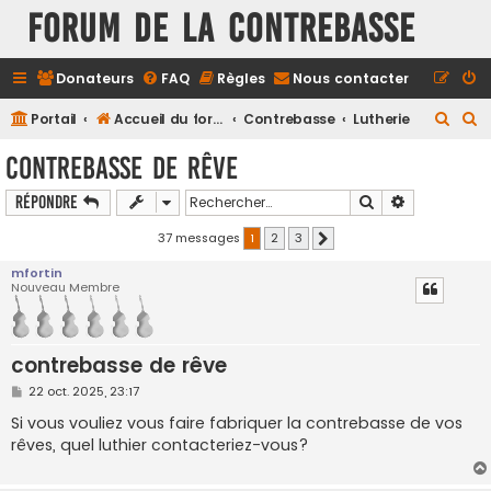
FORUM DE LA CONTREBASSE
Donateurs
FAQ
Règles
Nous contacter
R
R
Portail
Accueil du forum
Contrebasse
Lutherie
e
e
contrebasse de rêve
c
c
Rechercher
Recherche a
Répondre
h
h
e
e
37 messages
1
2
3
Suivant
r
r
mfortin
Nouveau Membre
c
c
h
h
e
e
contrebasse de rêve
r
r
M
22 oct. 2025, 23:17
e
s
Si vous vouliez vous faire fabriquer la contrebasse de vos
s
rêves, quel luthier contacteriez-vous?
a
g
e