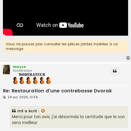
Vous ne pouvez pas consulter les pièces jointes insérées à ce
message.
Maryse
Modérateur
Re: Restauration d'une contrebasse Dvorak
M
24 avr. 2026, 13:58
e
s
s
mil
a écrit :
a
g
Merci pour ton avis, j'ai désormais la certitude que le son
e
sera meilleur.