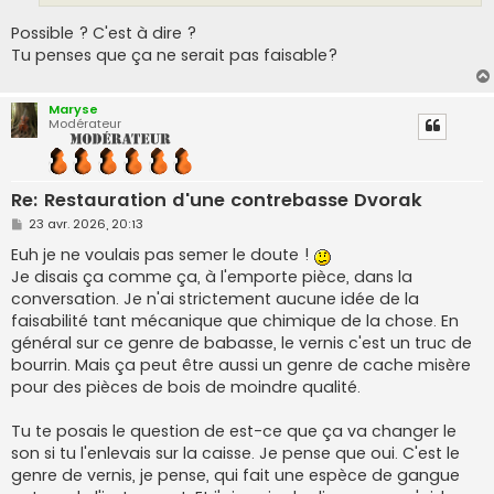
Possible ? C'est à dire ?
Tu penses que ça ne serait pas faisable?
Maryse
Modérateur
Re: Restauration d'une contrebasse Dvorak
M
23 avr. 2026, 20:13
e
s
Euh je ne voulais pas semer le doute !
s
Je disais ça comme ça, à l'emporte pièce, dans la
a
g
conversation. Je n'ai strictement aucune idée de la
e
faisabilité tant mécanique que chimique de la chose. En
général sur ce genre de babasse, le vernis c'est un truc de
bourrin. Mais ça peut être aussi un genre de cache misère
pour des pièces de bois de moindre qualité.
Tu te posais le question de est-ce que ça va changer le
son si tu l'enlevais sur la caisse. Je pense que oui. C'est le
genre de vernis, je pense, qui fait une espèce de gangue