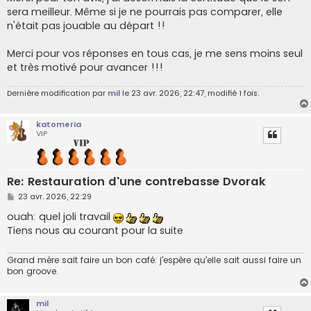
sera meilleur. Même si je ne pourrais pas comparer, elle
n'était pas jouable au départ !!
Merci pour vos réponses en tous cas, je me sens moins seul
et très motivé pour avancer !!!
Dernière modification par
mil
le 23 avr. 2026, 22:47, modifié 1 fois.
katomeria
VIP
Re: Restauration d'une contrebasse Dvorak
M
23 avr. 2026, 22:29
e
s
ouah: quel joli travail
s
Tiens nous au courant pour la suite
a
g
e
Grand mère sait faire un bon café: j'espère qu'elle sait aussi faire un
bon groove.
mil