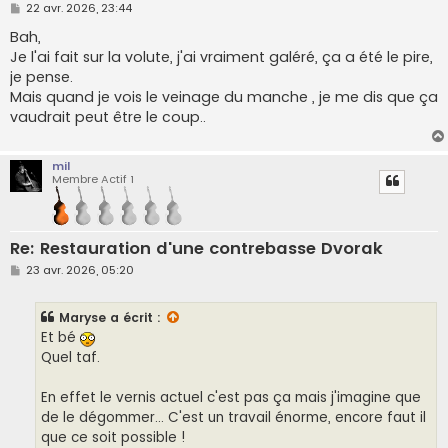
M
22 avr. 2026, 23:44
e
s
Bah,
s
Je l'ai fait sur la volute, j'ai vraiment galéré, ça a été le pire,
a
g
je pense.
e
Mais quand je vois le veinage du manche , je me dis que ça
vaudrait peut être le coup..
mil
Membre Actif 1
Re: Restauration d'une contrebasse Dvorak
M
23 avr. 2026, 05:20
e
s
s
Maryse
a écrit :
a
g
Et bé
e
Quel taf.
En effet le vernis actuel c'est pas ça mais j'imagine que
de le dégommer... C'est un travail énorme, encore faut il
que ce soit possible !