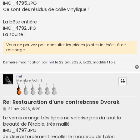
IMG_4795.JPG
Ce sont des résidus de colle vinylique !
La bête entière
IMG_4792.JPG
La souite :
Vous ne pouvez pas consulter les pièces jointes insérées à ce
message.
Dernière modification par
mil
le 22 avr. 2026, 15:23, modifié 1 fois.
mil
Membre Actif 1
Re: Restauration d'une contrebasse Dvorak
M
22 avr. 2026, 15:20
e
s
Le vernis orange très épais ne valorise pas du tout la
s
beauté de l'érable, très maillé...
a
g
IMG_4797.JPG
e
Je devrai forcément recoller le morceau de talon