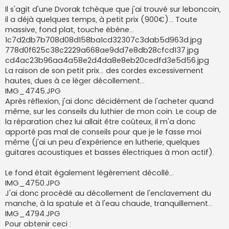
Il s'agit d'une Dvorak tchèque que j'ai trouvé sur leboncoin,
il a déjà quelques temps, à petit prix (900€)... Toute
massive, fond plat, touche ébène...
1c7d2db7b708d08d158ba1cd32307c3dab5d963d.jpg
778d0f625c38c2229a668ae9dd7e8db28cfcd137.jpg
cd4ac23b96aa4a58e2d4da8e8eb20cedfd3e5d56.jpg
La raison de son petit prix... des cordes excessivement
hautes, dues à ce léger décollement...
IMG_4745.JPG
Après réflexion, j'ai donc décidément de l'acheter quand
même, sur les conseils du luthier de mon coin. Le coup de
la réparation chez lui allait être coûteux, il m'a donc
apporté pas mal de conseils pour que je le fasse moi
même (j'ai un peu d'expérience en lutherie, quelques
guitares acoustiques et basses électriques à mon actif).
Le fond était également légèrement décollé...
IMG_4750.JPG
J'ai donc procédé au décollement de l'enclavement du
manche, à la spatule et à l'eau chaude, tranquillement...
IMG_4794.JPG
Pour obtenir ceci :