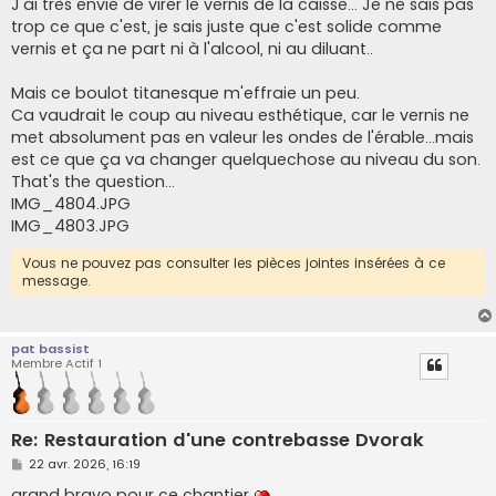
J'ai très envie de virer le vernis de la caisse... Je ne sais pas
s
trop ce que c'est, je sais juste que c'est solide comme
a
g
vernis et ça ne part ni à l'alcool, ni au diluant..
e
Mais ce boulot titanesque m'effraie un peu.
Ca vaudrait le coup au niveau esthétique, car le vernis ne
met absolument pas en valeur les ondes de l'érable...mais
est ce que ça va changer quelquechose au niveau du son.
That's the question...
IMG_4804.JPG
IMG_4803.JPG
Vous ne pouvez pas consulter les pièces jointes insérées à ce
message.
pat bassist
Membre Actif 1
Re: Restauration d'une contrebasse Dvorak
M
22 avr. 2026, 16:19
e
s
grand bravo pour ce chantier