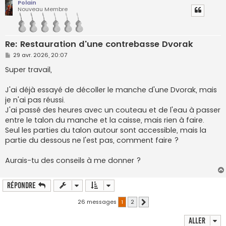
Polain
Nouveau Membre
Re: Restauration d'une contrebasse Dvorak
M
29 avr. 2026, 20:07
e
s
Super travail,
s
a
g
J'ai déjà essayé de décoller le manche d'une Dvorak, mais
e
je n'ai pas réussi.
J'ai passé des heures avec un couteau et de l'eau à passer
entre le talon du manche et la caisse, mais rien à faire.
Seul les parties du talon autour sont accessible, mais la
partie du dessous ne l'est pas, comment faire ?
Aurais-tu des conseils à me donner ?
Répondre
26 messages
1
2
Suivant
Aller