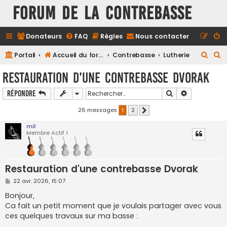
FORUM DE LA CONTREBASSE
Donateurs
FAQ
Règles
Nous contacter
R
R
Portail
Accueil du forum
Contrebasse
Lutherie
e
e
Restauration d'une contrebasse Dvorak
c
c
Rechercher
Recherche a
Répondre
h
h
e
e
26 messages
1
2
Suivant
r
r
mil
Membre Actif 1
c
c
h
h
e
e
Restauration d'une contrebasse Dvorak
r
r
M
22 avr. 2026, 15:07
e
s
Bonjour,
s
Ca fait un petit moment que je voulais partager avec vous
a
g
ces quelques travaux sur ma basse :
e