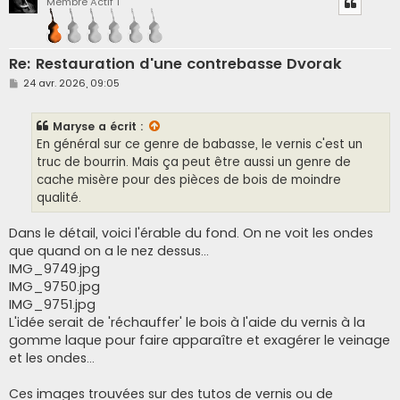
Membre Actif 1
Re: Restauration d'une contrebasse Dvorak
M
24 avr. 2026, 09:05
e
s
s
Maryse
a écrit :
a
g
En général sur ce genre de babasse, le vernis c'est un
e
truc de bourrin. Mais ça peut être aussi un genre de
cache misère pour des pièces de bois de moindre
qualité.
Dans le détail, voici l'érable du fond. On ne voit les ondes
que quand on a le nez dessus...
IMG_9749.jpg
IMG_9750.jpg
IMG_9751.jpg
L'idée serait de 'réchauffer' le bois à l'aide du vernis à la
gomme laque pour faire apparaître et exagérer le veinage
et les ondes...
Ces images trouvées sur des tutos de vernis ou de