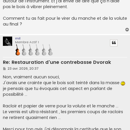
autour de l'instrument. Et j'ai envie de dire que ça n'aide
pas le bois à vibrer pleinement.
Comment tu as fait pour le virer du manche et de la volute
au final ?
mil
Membre Actif 1
Re: Restauration d'une contrebasse Dvorak
M
23 avr. 2026, 20:37
e
s
Non, vraiment aucun souci,
s
J'avais une crainte que le bois soit teinté dans la masse
a
g
je pensais que tu évoquais cet aspect en parlant de
e
possibilité ...
Racloir et papier de verre pour la volute et le manche ...
Le vernis est ultra résistant , les premiers coups de racloirs
ne retirent quasiment rien ...
Merci pour ton avis, j'ai désormais la certitude que le son