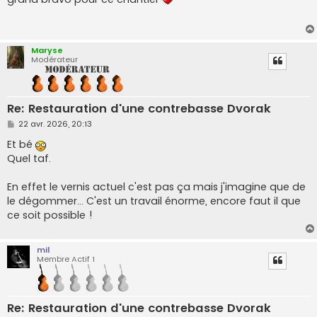
s
a
g
e
Maryse
Modérateur
Re: Restauration d'une contrebasse Dvorak
M
22 avr. 2026, 20:13
e
s
Et bé
s
Quel taf.
a
g
e
En effet le vernis actuel c'est pas ça mais j'imagine que de
le dégommer... C'est un travail énorme, encore faut il que
ce soit possible !
mil
Membre Actif 1
Re: Restauration d'une contrebasse Dvorak