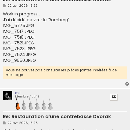
M
22 avr. 2026, 15:22
e
s
Work in progress...
s
J'ai décidé de virer le 'Romberg'
a
g
IMG_5775.JPG
e
IMG_7517.JPEG
IMG_7518.JPEG
IMG_7521.JPEG
IMG_7523.JPEG
IMG_7524.JPEG
IMG_9650.JPEG
Vous ne pouvez pas consulter les pièces jointes insérées à ce
message.
mil
Membre Actif 1
Re: Restauration d'une contrebasse Dvorak
M
22 avr. 2026, 15:28
e
s