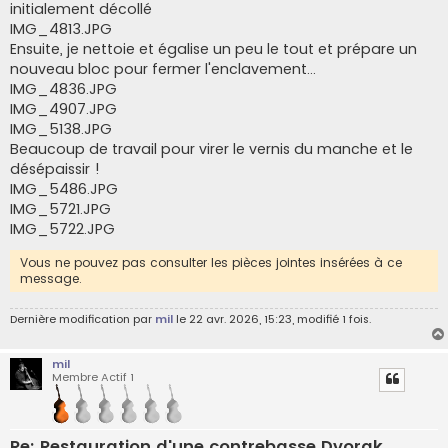
initialement décollé
IMG_4813.JPG
Ensuite, je nettoie et égalise un peu le tout et prépare un
nouveau bloc pour fermer l'enclavement...
IMG_4836.JPG
IMG_4907.JPG
IMG_5138.JPG
Beaucoup de travail pour virer le vernis du manche et le
désépaissir !
IMG_5486.JPG
IMG_5721.JPG
IMG_5722.JPG
Vous ne pouvez pas consulter les pièces jointes insérées à ce
message.
Dernière modification par
mil
le 22 avr. 2026, 15:23, modifié 1 fois.
mil
Membre Actif 1
Re: Restauration d'une contrebasse Dvorak