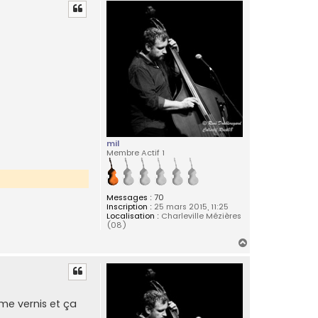
u
t
mil
Membre Actif 1
Messages :
70
Inscription :
25 mars 2015, 11:25
Localisation :
Charleville Mézières
(08)
H
a
u
t
omme vernis et ça