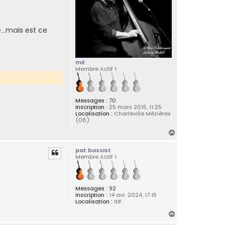
...mais est ce
mil
Membre Actif 1
Messages :
70
Inscription :
25 mars 2015, 11:25
Localisation :
Charleville Mézières
(08)
H
a
pat bassist
u
Membre Actif 1
t
Messages :
92
Inscription :
14 avr. 2024, 17:15
Localisation :
IDF
H
a