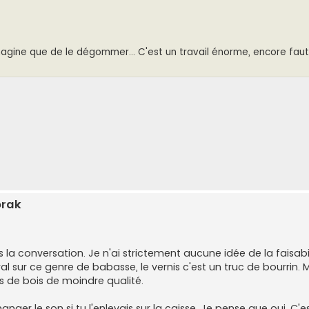
imagine que de le dégommer... C'est un travail énorme, encore faut 
orak
la conversation. Je n'ai strictement aucune idée de la faisabil
sur ce genre de babasse, le vernis c'est un truc de bourrin. 
 de bois de moindre qualité.
ger le son si tu l'enlevais sur la caisse. Je pense que oui. C'e