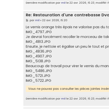
Dernière modification par
mil
le 22 avr. 2026, 15:23, modifié 1 f
Re: Restauration d'une contrebasse Dv
M
par
mil
»
22 avr. 2026, 15:20
e
s
Le vernis orange très épais ne valorise pas du tou
s
IMG_4797.JPG
a
g
Je devrai forcément recoller le morceau de tal
e
IMG_4813.JPG
Ensuite, je nettoie et égalise un peu le tout et
IMG_4836.JPG
IMG_4907.JPG
IMG_5138.JPG
Beaucoup de travail pour virer le vernis du manc
IMG_5486.JPG
IMG_5721.JPG
IMG_5722.JPG
Vous ne pouvez pas consulter les pièces jointes ins
Dernière modification par
mil
le 22 avr. 2026, 15:23, modifié 1 f