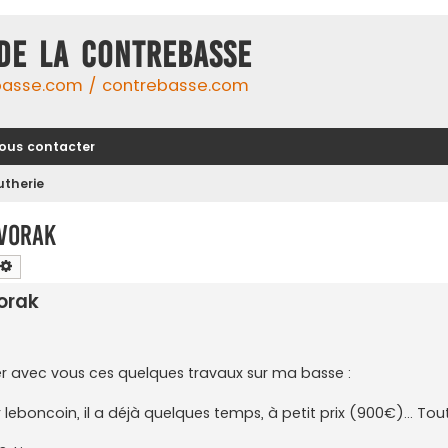
DE LA CONTREBASSE
basse.com / contrebasse.com
ous contacter
utherie
Dvorak
chercher
Recherche avancée
orak
er avec vous ces quelques travaux sur ma basse :
r leboncoin, il a déjà quelques temps, à petit prix (900€)... To