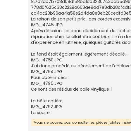
1c7d2db7b708d08d158ba1cd32307c3dab5d963
778d0f625c38c2229a668ae9dd7e8db28cfcd13
cd4ac23b96aa4a58e2d4da8e8eb20cedfd3e5
La raison de son petit prix... des cordes excess
IMG_4745.JPG
Après réflexion, j'ai donc décidément de l'ache
réparation chez lui allait être coûteux, il m'a
d'expérience en lutherie, quelques guitares aco
Le fond était également légèrement décollé...
IMG_4750.JPG
J'ai donc procédé au décollement de l'enclavem
IMG_4794.JPG
Pour obtenir ceci :
IMG_4795.JPG
Ce sont des résidus de colle vinylique !
La bête entière
IMG_4792.JPG
La souite :
Vous ne pouvez pas consulter les pièces jointes ins