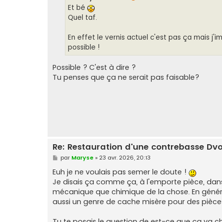
g
Et bé
e
Quel taf.
En effet le vernis actuel c'est pas ça mais j'
possible !
Possible ? C'est à dire ?
Tu penses que ça ne serait pas faisable?
Re: Restauration d'une contrebasse Dv
M
par
Maryse
»
23 avr. 2026, 20:13
e
s
Euh je ne voulais pas semer le doute !
s
Je disais ça comme ça, à l'emporte pièce, dans 
a
g
mécanique que chimique de la chose. En général 
e
aussi un genre de cache misère pour des pièces
Tu te posais le question de est-ce que ça va chan