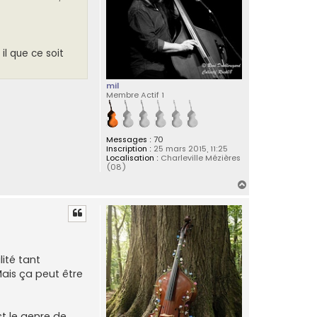
il que ce soit
mil
Membre Actif 1
Messages :
70
Inscription :
25 mars 2015, 11:25
Localisation :
Charleville Mézières
(08)
H
a
u
t
ité tant
Mais ça peut être
st le genre de