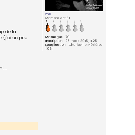
mil
Membre Actif 1
up de la
Messages :
70
 (j'ai un peu
Inscription :
25 mars 2015, 11:25
Localisation :
Charleville Mézières
(08)
t...