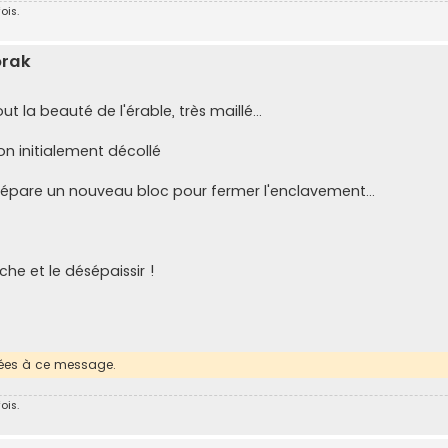
ois.
orak
t la beauté de l'érable, très maillé...
on initialement décollé
 prépare un nouveau bloc pour fermer l'enclavement...
he et le désépaissir !
érées à ce message.
ois.