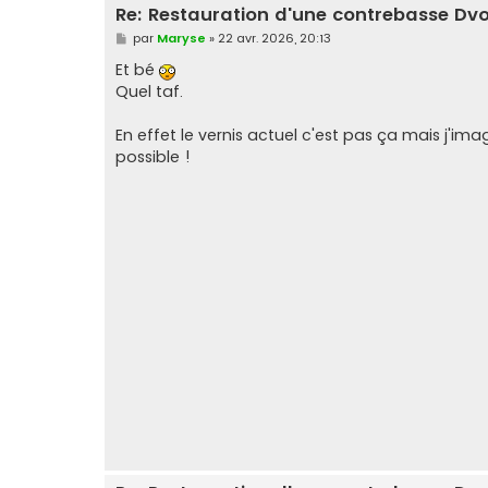
Re: Restauration d'une contrebasse Dv
M
par
Maryse
»
22 avr. 2026, 20:13
e
s
Et bé
s
Quel taf.
a
g
e
En effet le vernis actuel c'est pas ça mais j'im
possible !