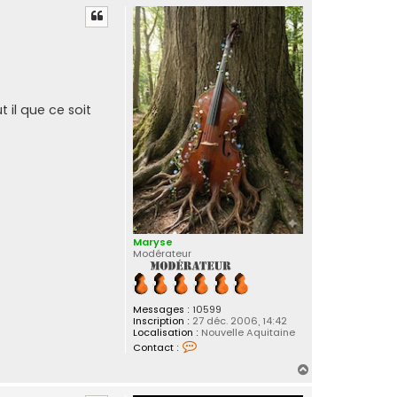
u
t
 il que ce soit
Maryse
Modérateur
Messages :
10599
Inscription :
27 déc. 2006, 14:42
Localisation :
Nouvelle Aquitaine
C
Contact :
o
n
H
t
a
a