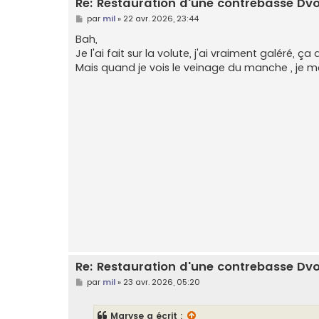
Re: Restauration d'une contrebasse Dv
M
par
mil
»
22 avr. 2026, 23:44
e
s
Bah,
s
Je l'ai fait sur la volute, j'ai vraiment galéré, ça 
a
g
Mais quand je vois le veinage du manche , je me
e
Re: Restauration d'une contrebasse Dv
M
par
mil
»
23 avr. 2026, 05:20
e
s
s
Maryse
a écrit :
a