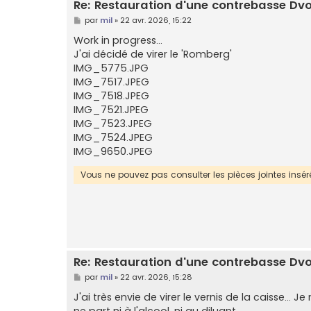
Re: Restauration d'une contrebasse Dv
M
par
mil
»
22 avr. 2026, 15:22
e
s
Work in progress...
s
J'ai décidé de virer le 'Romberg'
a
g
IMG_5775.JPG
e
IMG_7517.JPEG
IMG_7518.JPEG
IMG_7521.JPEG
IMG_7523.JPEG
IMG_7524.JPEG
IMG_9650.JPEG
Vous ne pouvez pas consulter les pièces jointes ins
Re: Restauration d'une contrebasse Dv
M
par
mil
»
22 avr. 2026, 15:28
e
s
J'ai très envie de virer le vernis de la caisse... 
s
ne part ni à l'alcool, ni au diluant..