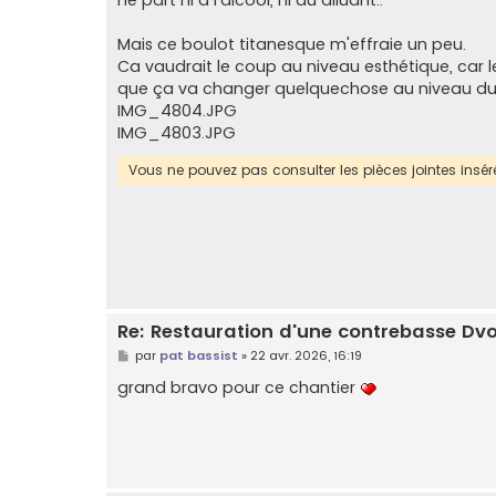
a
g
e
Mais ce boulot titanesque m'effraie un peu.
Ca vaudrait le coup au niveau esthétique, car l
que ça va changer quelquechose au niveau du s
IMG_4804.JPG
IMG_4803.JPG
Vous ne pouvez pas consulter les pièces jointes ins
Re: Restauration d'une contrebasse Dv
M
par
pat bassist
»
22 avr. 2026, 16:19
e
s
grand bravo pour ce chantier
s
a
g
e