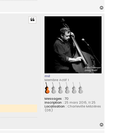
H
a
u
t
mil
Membre Actif 1
Messages :
70
Inscription :
25 mars 2015, 11:25
Localisation :
Charleville Mézières
(08)
H
a