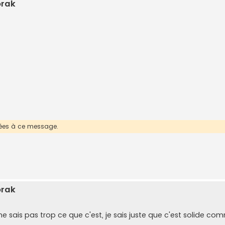
orak
érées à ce message.
orak
Je ne sais pas trop ce que c'est, je sais juste que c'est solide c