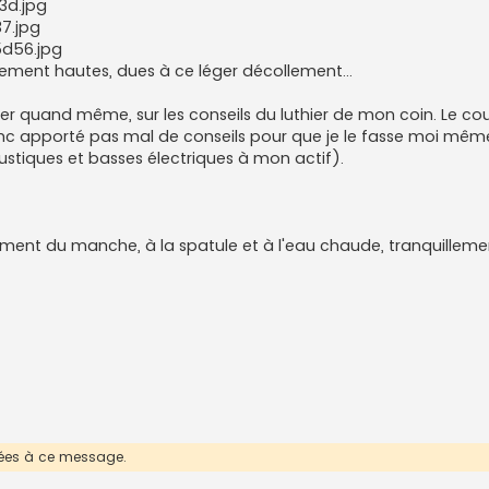
d.jpg
7.jpg
d56.jpg
ivement hautes, dues à ce léger décollement...
ter quand même, sur les conseils du luthier de mon coin. Le co
 donc apporté pas mal de conseils pour que je le fasse moi même
ustiques et basses électriques à mon actif).
ent du manche, à la spatule et à l'eau chaude, tranquillemen
érées à ce message.