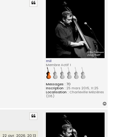
c
u
t
t
e
r
M
a
r
y
s
e
mil
Membre Actif 1
Messages :
70
Inscription :
25 mars 2015, 11:25
Localisation :
Charleville Mézières
(08)
H
a
u
t
22 avr. 2026, 20:13