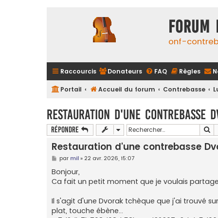
FORUM 
onf-contre
Raccourcis
Donateurs
FAQ
Règles
N
Portail
Accueil du forum
Contrebasse
L
Restauration d'une contrebasse 
Re
Répondre
Restauration d'une contrebasse Dv
M
par
mil
»
22 avr. 2026, 15:07
e
s
Bonjour,
s
Ca fait un petit moment que je voulais partag
a
g
e
Il s'agit d'une Dvorak tchèque que j'ai trouvé su
plat, touche ébène...