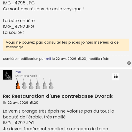
IMG_4795.JPG
Ce sont des résidus de colle vinylique !
La bête entière
IMG_4792.JPG
La souite :
Vous ne pouvez pas consulter les pièces jointes insérées à ce
message.
Dernière modification par
mil
le 22 avr. 2026, 15:23, modifié 1 fois.
mil
Membre Actif 1
Re: Restauration d'une contrebasse Dvorak
M
22 avr. 2026, 15:20
e
s
Le vernis orange très épais ne valorise pas du tout la
s
beauté de l'érable, très maillé...
a
g
IMG_4797.JPG
e
Je devrai forcément recoller le morceau de talon