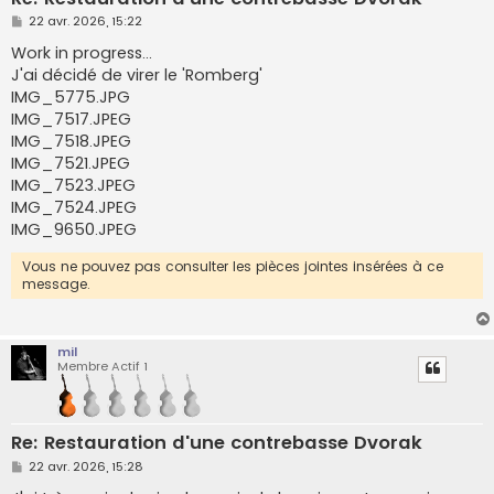
M
22 avr. 2026, 15:22
e
s
Work in progress...
s
J'ai décidé de virer le 'Romberg'
a
g
IMG_5775.JPG
e
IMG_7517.JPEG
IMG_7518.JPEG
IMG_7521.JPEG
IMG_7523.JPEG
IMG_7524.JPEG
IMG_9650.JPEG
Vous ne pouvez pas consulter les pièces jointes insérées à ce
message.
mil
Membre Actif 1
Re: Restauration d'une contrebasse Dvorak
M
22 avr. 2026, 15:28
e
s