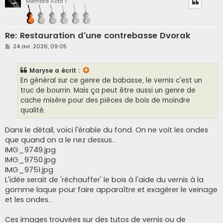
Membre Actif 1
Re: Restauration d'une contrebasse Dvorak
M
24 avr. 2026, 09:05
e
s
s
Maryse
a écrit :
a
g
En général sur ce genre de babasse, le vernis c'est un
e
truc de bourrin. Mais ça peut être aussi un genre de
cache misère pour des pièces de bois de moindre
qualité.
Dans le détail, voici l'érable du fond. On ne voit les ondes
que quand on a le nez dessus...
IMG_9749.jpg
IMG_9750.jpg
IMG_9751.jpg
L'idée serait de 'réchauffer' le bois à l'aide du vernis à la
gomme laque pour faire apparaître et exagérer le veinage
et les ondes...
Ces images trouvées sur des tutos de vernis ou de