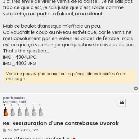
J'ai très envie de virer le vernis de la caisse... Je ne sais pas
s
trop ce que c'est, je sais juste que c'est solide comme
a
g
vernis et ça ne part ni à l'alcool, ni au diluant..
e
Mais ce boulot titanesque m'effraie un peu.
Ca vaudrait le coup au niveau esthétique, car le vernis ne
met absolument pas en valeur les ondes de l'érable...mais
est ce que ça va changer quelquechose au niveau du son.
That's the question...
IMG_4804.JPG
IMG_4803.JPG
Vous ne pouvez pas consulter les pièces jointes insérées à ce
message.
pat bassist
Membre Actif 1
Re: Restauration d'une contrebasse Dvorak
M
22 avr. 2026, 16:19
e
s
grand bravo pour ce chantier