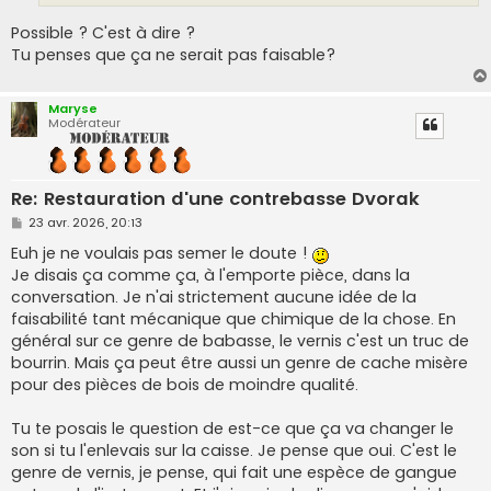
Possible ? C'est à dire ?
Tu penses que ça ne serait pas faisable?
Maryse
Modérateur
Re: Restauration d'une contrebasse Dvorak
M
23 avr. 2026, 20:13
e
s
Euh je ne voulais pas semer le doute !
s
Je disais ça comme ça, à l'emporte pièce, dans la
a
g
conversation. Je n'ai strictement aucune idée de la
e
faisabilité tant mécanique que chimique de la chose. En
général sur ce genre de babasse, le vernis c'est un truc de
bourrin. Mais ça peut être aussi un genre de cache misère
pour des pièces de bois de moindre qualité.
Tu te posais le question de est-ce que ça va changer le
son si tu l'enlevais sur la caisse. Je pense que oui. C'est le
genre de vernis, je pense, qui fait une espèce de gangue