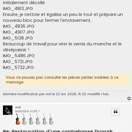
initialement décollé
IMG_4813.JPG
Ensuite, je nettoie et égalise un peu le tout et prépare un
nouveau bloc pour fermer l'enclavement...
IMG_4836.JPG
IMG_4907.JPG
IMG_5138.JPG
Beaucoup de travail pour virer le vernis du manche et le
désépaissir !
IMG_5486.JPG
IMG_5721.JPG
IMG_5722.JPG
Vous ne pouvez pas consulter les pièces jointes insérées à ce
message.
Dernière modification par
mil
le 22 avr. 2026, 15:23, modifié 1 fois.
mil
Membre Actif 1
Re: Restauration d'une contrebasse Dvorak