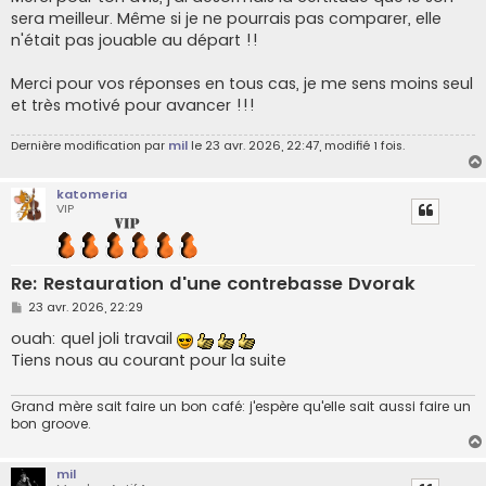
sera meilleur. Même si je ne pourrais pas comparer, elle
n'était pas jouable au départ !!
Merci pour vos réponses en tous cas, je me sens moins seul
et très motivé pour avancer !!!
Dernière modification par
mil
le 23 avr. 2026, 22:47, modifié 1 fois.
katomeria
VIP
Re: Restauration d'une contrebasse Dvorak
M
23 avr. 2026, 22:29
e
s
ouah: quel joli travail
s
Tiens nous au courant pour la suite
a
g
e
Grand mère sait faire un bon café: j'espère qu'elle sait aussi faire un
bon groove.
mil