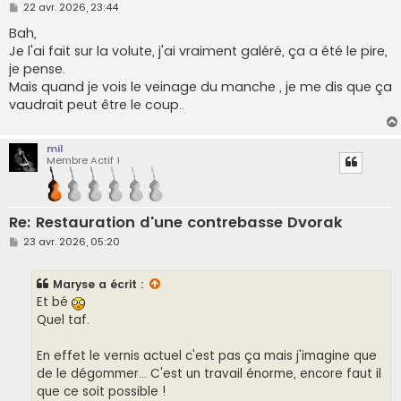
M
22 avr. 2026, 23:44
e
s
Bah,
s
Je l'ai fait sur la volute, j'ai vraiment galéré, ça a été le pire,
a
g
je pense.
e
Mais quand je vois le veinage du manche , je me dis que ça
vaudrait peut être le coup..
mil
Membre Actif 1
Re: Restauration d'une contrebasse Dvorak
M
23 avr. 2026, 05:20
e
s
s
Maryse
a écrit :
a
g
Et bé
e
Quel taf.
En effet le vernis actuel c'est pas ça mais j'imagine que
de le dégommer... C'est un travail énorme, encore faut il
que ce soit possible !