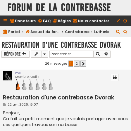
FORUM DE LA CONTREBASSE
Donateurs
FAQ
Règles
Nous contacter
R
R
Portail
Accueil du forum
Contrebasse
Lutherie
e
e
Restauration d'une contrebasse Dvorak
c
c
Rechercher
Recherche a
Répondre
h
h
e
e
26 messages
1
2
Suivant
r
r
mil
Membre Actif 1
c
c
h
h
e
e
Restauration d'une contrebasse Dvorak
r
r
M
22 avr. 2026, 15:07
e
s
Bonjour,
s
Ca fait un petit moment que je voulais partager avec vous
a
g
ces quelques travaux sur ma basse :
e