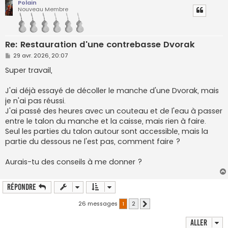
Polain
Nouveau Membre
Re: Restauration d'une contrebasse Dvorak
M
29 avr. 2026, 20:07
e
s
Super travail,
s
a
g
J'ai déjà essayé de décoller le manche d'une Dvorak, mais
e
je n'ai pas réussi.
J'ai passé des heures avec un couteau et de l'eau à passer
entre le talon du manche et la caisse, mais rien à faire.
Seul les parties du talon autour sont accessible, mais la
partie du dessous ne l'est pas, comment faire ?
Aurais-tu des conseils à me donner ?
Répondre
26 messages
1
2
Suivant
Aller