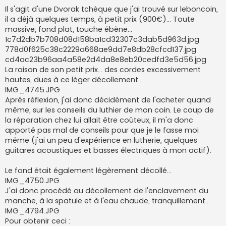
Il s'agit d'une Dvorak tchèque que j'ai trouvé sur leboncoin,
il a déjà quelques temps, à petit prix (900€)... Toute
massive, fond plat, touche ébène...
1c7d2db7b708d08d158ba1cd32307c3dab5d963d.jpg
778d0f625c38c2229a668ae9dd7e8db28cfcd137.jpg
cd4ac23b96aa4a58e2d4da8e8eb20cedfd3e5d56.jpg
La raison de son petit prix... des cordes excessivement
hautes, dues à ce léger décollement...
IMG_4745.JPG
Après réflexion, j'ai donc décidément de l'acheter quand
même, sur les conseils du luthier de mon coin. Le coup de
la réparation chez lui allait être coûteux, il m'a donc
apporté pas mal de conseils pour que je le fasse moi
même (j'ai un peu d'expérience en lutherie, quelques
guitares acoustiques et basses électriques à mon actif).
Le fond était également légèrement décollé...
IMG_4750.JPG
J'ai donc procédé au décollement de l'enclavement du
manche, à la spatule et à l'eau chaude, tranquillement...
IMG_4794.JPG
Pour obtenir ceci :