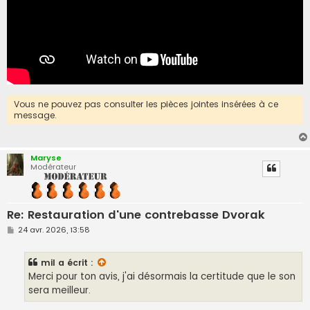
Vous ne pouvez pas consulter les pièces jointes insérées à ce
message.
Maryse
Modérateur
Re: Restauration d'une contrebasse Dvorak
M
24 avr. 2026, 13:58
e
s
s
mil
a écrit :
a
g
Merci pour ton avis, j'ai désormais la certitude que le son
e
sera meilleur.