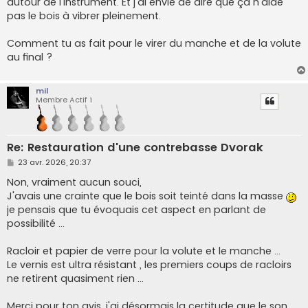
autour de l'instrument. Et j'ai envie de dire que ça n'aide
pas le bois à vibrer pleinement.
Comment tu as fait pour le virer du manche et de la volute
au final ?
mil
Membre Actif 1
Re: Restauration d'une contrebasse Dvorak
M
23 avr. 2026, 20:37
e
s
Non, vraiment aucun souci,
s
J'avais une crainte que le bois soit teinté dans la masse
a
g
je pensais que tu évoquais cet aspect en parlant de
e
possibilité ...
Racloir et papier de verre pour la volute et le manche ...
Le vernis est ultra résistant , les premiers coups de racloirs
ne retirent quasiment rien ...
Merci pour ton avis, j'ai désormais la certitude que le son