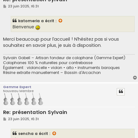
M
23 juin 2025, 16:31
e
s
s
katomeria
a écrit :
a
g
Bienvenue
e
Merci beaucoup pour l’accueil ! N’hésitez pas si vous
souhaitez en savoir plus, je suis à disposition.
Sylvain Gobeil – Artisan fondeur de colophane (Gemme Expert)
Colophanes 100 % naturelles pour contrebasse
Également : violoncelle • violon • alto • instruments baroques
Résine extraite manuellement – Bassin d’Arcachon
Gemme Expert
Nouveau Membre
Re: présentation Sylvain
M
23 juin 2025, 16:31
e
s
s
sencha
a écrit :
a