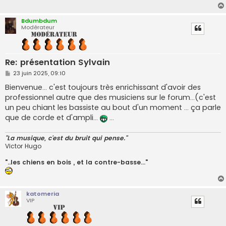
g
e
Bdumbdum
Modérateur
Re: présentation Sylvain
M
23 juin 2025, 09:10
e
s
Bienvenue... c'est toujours très enrichissant d'avoir des
s
professionnel autre que des musiciens sur le forum...(c'est
a
g
un peu chiant les bassiste au bout d'un moment ... ça parle
e
que de corde et d'ampli...
...
"La musique, c'est du bruit qui pense."
Victor Hugo
"..les chiens en bois , et la contre-basse..."
katomeria
VIP