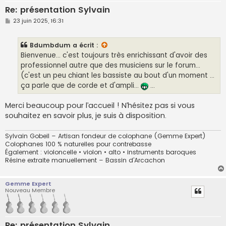
Re: présentation Sylvain
M
23 juin 2025, 16:31
e
s
s
Bdumbdum
a écrit :
a
g
Bienvenue... c'est toujours très enrichissant d'avoir des
e
professionnel autre que des musiciens sur le forum...
(c'est un peu chiant les bassiste au bout d'un moment ...
ça parle que de corde et d'ampli...
...
Merci beaucoup pour l’accueil ! N’hésitez pas si vous
souhaitez en savoir plus, je suis à disposition.
Sylvain Gobeil – Artisan fondeur de colophane (Gemme Expert)
Colophanes 100 % naturelles pour contrebasse
Également : violoncelle • violon • alto • instruments baroques
Résine extraite manuellement – Bassin d’Arcachon
Gemme Expert
Nouveau Membre
Re: présentation Sylvain