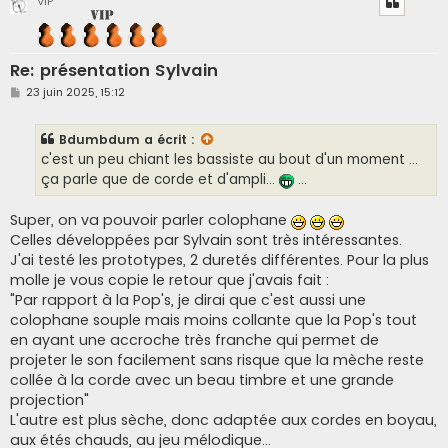
VIP
Re: présentation Sylvain
M
23 juin 2025, 15:12
e
s
s
Bdumbdum
a écrit :
a
g
c'est un peu chiant les bassiste au bout d'un moment ...
e
ça parle que de corde et d'ampli...
...
Super, on va pouvoir parler colophane
Celles développées par Sylvain sont très intéressantes.
J'ai testé les prototypes, 2 duretés différentes. Pour la plus
molle je vous copie le retour que j'avais fait :
"Par rapport à la Pop's, je dirai que c'est aussi une
colophane souple mais moins collante que la Pop's tout
en ayant une accroche très franche qui permet de
projeter le son facilement sans risque que la mèche reste
collée à la corde avec un beau timbre et une grande
projection"
L'autre est plus sèche, donc adaptée aux cordes en boyau,
aux étés chauds, au jeu mélodique...