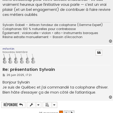
s
vraiment heureux que l’initiative vous parle — c’est un vrai
a
g
plaisir (et un bel engagement) de contribuer à faire revivre
e
ces métiers oubliés.
Sylvain Gobeil – Artisan fondeur de colophane (Gemme Expert)
Colophanes 100 % naturelles pour contrebasse
Également : violoncelle • violon • alto • instruments baroques
Résine extraite manuellement – Bassin d’Arcachon
mfortin
Nouveau Membre
Re: présentation Sylvain
M
26 juin 2025, 17:21
e
s
Bonjour Sylvain
s
Je suis de Québec et j’ai commandé ta colophane d’hiver.
a
g
Bien hâte d’essayer ça de mon côté de l’atlantique.
e
Répondre
26 messages
1
2