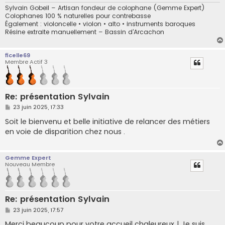
Sylvain Gobeil – Artisan fondeur de colophane (Gemme Expert)
Colophanes 100 % naturelles pour contrebasse
Également : violoncelle • violon • alto • instruments baroques
Résine extraite manuellement – Bassin d’Arcachon
ficelle69
Membre Actif 3
Re: présentation Sylvain
M
23 juin 2025, 17:33
e
s
Soit le bienvenu et belle initiative de relancer des métiers
s
en voie de disparition chez nous .
a
g
e
Gemme Expert
Nouveau Membre
Re: présentation Sylvain
M
23 juin 2025, 17:57
e
s
Merci beaucoup pour votre accueil chaleureux ! Je suis