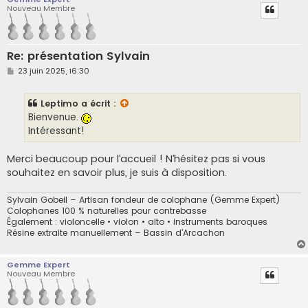
Nouveau Membre
Re: présentation Sylvain
M
23 juin 2025, 16:30
e
s
s
Leptimo
a écrit :
a
g
Bienvenue.
e
Intéressant!
Merci beaucoup pour l’accueil ! N’hésitez pas si vous
souhaitez en savoir plus, je suis à disposition.
Sylvain Gobeil – Artisan fondeur de colophane (Gemme Expert)
Colophanes 100 % naturelles pour contrebasse
Également : violoncelle • violon • alto • instruments baroques
Résine extraite manuellement – Bassin d’Arcachon
Gemme Expert
Nouveau Membre