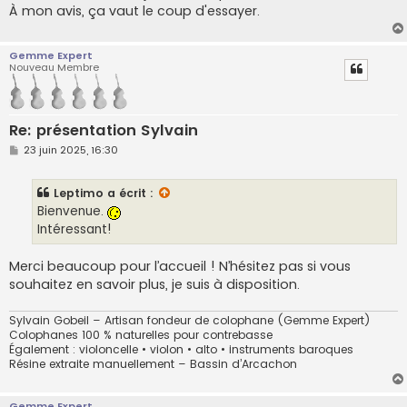
À mon avis, ça vaut le coup d'essayer.
Gemme Expert
Nouveau Membre
Re: présentation Sylvain
M
23 juin 2025, 16:30
e
s
s
Leptimo
a écrit :
a
g
Bienvenue.
e
Intéressant!
Merci beaucoup pour l’accueil ! N’hésitez pas si vous
souhaitez en savoir plus, je suis à disposition.
Sylvain Gobeil – Artisan fondeur de colophane (Gemme Expert)
Colophanes 100 % naturelles pour contrebasse
Également : violoncelle • violon • alto • instruments baroques
Résine extraite manuellement – Bassin d’Arcachon
Gemme Expert