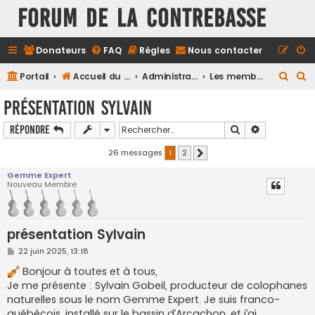
FORUM DE LA CONTREBASSE
Donateurs
FAQ
Règles
Nous contacter
R
R
Portail
Accueil du forum
Administration
Les membres du forum
e
e
présentation Sylvain
c
c
Rechercher
Recherche a
Répondre
h
h
e
e
26 messages
1
2
Suivant
r
r
Gemme Expert
Nouveau Membre
c
c
h
h
e
e
présentation Sylvain
r
r
M
22 juin 2025, 13:18
e
s
Bonjour à toutes et à tous,
s
Je me présente : Sylvain Gobeil, producteur de colophanes
a
g
naturelles sous le nom Gemme Expert. Je suis franco-
e
québécois, installé sur le bassin d’Arcachon, et j’ai