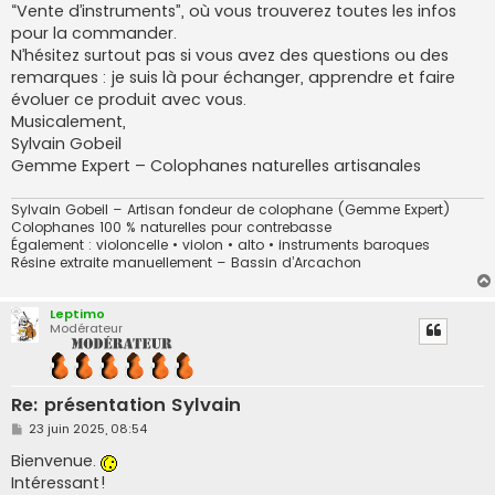
“Vente d’instruments”, où vous trouverez toutes les infos
pour la commander.
N’hésitez surtout pas si vous avez des questions ou des
remarques : je suis là pour échanger, apprendre et faire
évoluer ce produit avec vous.
Musicalement,
Sylvain Gobeil
Gemme Expert – Colophanes naturelles artisanales
Sylvain Gobeil – Artisan fondeur de colophane (Gemme Expert)
Colophanes 100 % naturelles pour contrebasse
Également : violoncelle • violon • alto • instruments baroques
Résine extraite manuellement – Bassin d’Arcachon
Leptimo
Modérateur
Re: présentation Sylvain
M
23 juin 2025, 08:54
e
s
Bienvenue.
s
Intéressant!
a