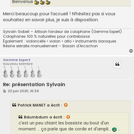
g
Bienvenue
e
Merci beaucoup pour l’accueil ! N’hésitez pas si vous
souhaitez en savoir plus, je suis à disposition.
Sylvain Gobeil – Artisan fondeur de colophane (Gemme Expert)
Colophanes 100 % naturelles pour contrebasse
Également : violoncelle • violon • alto • instruments baroques
Résine extraite manuellement – Bassin d’Arcachon
Gemme Expert
Nouveau Membre
Re: présentation Sylvain
M
23 juin 2025, 16:34
e
s
s
Patrick MANET
a écrit :
a
g
e
Bdumbdum
a écrit :
c'est un peu chiant les bassiste au bout d'un
moment ... ça parle que de corde et d'ampli...
...