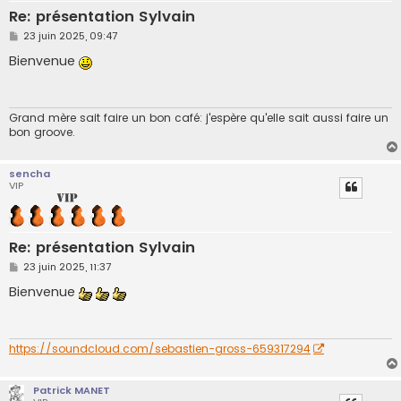
Re: présentation Sylvain
M
23 juin 2025, 09:47
e
s
Bienvenue
s
a
g
e
Grand mère sait faire un bon café: j'espère qu'elle sait aussi faire un
bon groove.
sencha
VIP
Re: présentation Sylvain
M
23 juin 2025, 11:37
e
s
Bienvenue
s
a
g
e
https://soundcloud.com/sebastien-gross-659317294
Patrick MANET